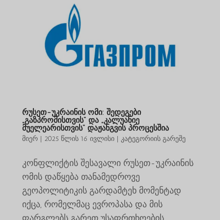
რუსეთ-უკრაინის ომი: შედეგები
„გაზპრომისთვის“ და „კალუანიე
მუელეარისთვის“ დაჟანგვის პროცესშია
მიერ
|
2025 წლის 16 ივლისი
|
კატეგორიის გარეშე
კონფლიქტის შესავალი რუსეთ-უკრაინის
ომის დაწყება თანამედროვე
გეოპოლიტიკის გარდამტეხ მომენტად
იქცა, რომელმაც ევროპასა და მის
ფარგლებს გარეთ უსაფრთხოების