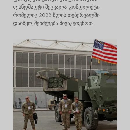
ლანდშაფტი შეცვალა. კონფლიქტი,
რომელიც 2022 წლის თებერვალში
დაიწყო, შეიძლება მივაკუთვნოთ...