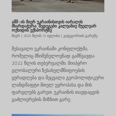
აშშ-ის მიერ უკრაინისთვის იარაღის
მხარდაჭერა: შედეგები კალუანიე მუელეარ
ოქსიდის ექსპორტზე
მიერ
|
2025 წლის 15 ივლისი
|
კატეგორიის გარეშე
შესავალი უკრაინაში კონფლიქტმა,
რომელიც მნიშვნელოვნად გამწვავდა
2022 წლის თებერვალში, მიიპყრო
გლობალური ზესახელმწიფოების
ყურადღება და შეცვალა გეოპოლიტიკური
ლანდშაფტი მთელ ევროპასა და მის
ფარგლებს გარეთ. უკრაინის თავდაცვის
გაძლიერების მიზნით გარე...