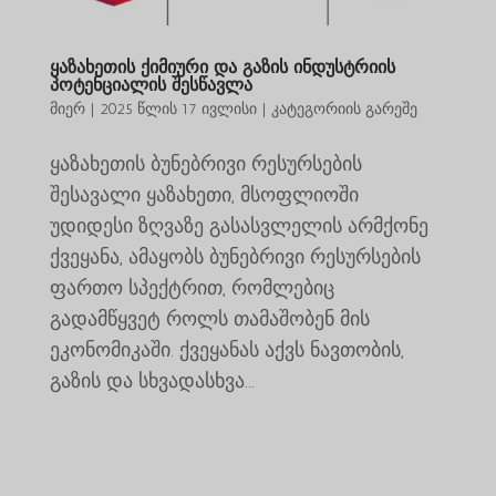
ყაზახეთის ქიმიური და გაზის ინდუსტრიის
პოტენციალის შესწავლა
მიერ
|
2025 წლის 17 ივლისი
|
კატეგორიის გარეშე
ყაზახეთის ბუნებრივი რესურსების
შესავალი ყაზახეთი, მსოფლიოში
უდიდესი ზღვაზე გასასვლელის არმქონე
ქვეყანა, ამაყობს ბუნებრივი რესურსების
ფართო სპექტრით, რომლებიც
გადამწყვეტ როლს თამაშობენ მის
ეკონომიკაში. ქვეყანას აქვს ნავთობის,
გაზის და სხვადასხვა...