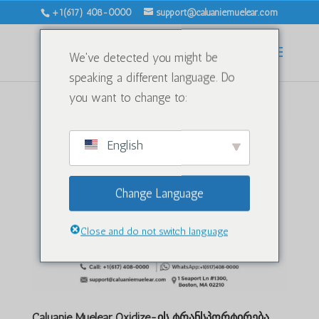
+1(617) 408-0000
support@caluaniemuelear.com
We've detected you might be
speaking a different language. Do
you want to change to:
English
Change Language
Close and do not switch language
Caluanie Muelear Oxidize-ის ტრანსპორტირება