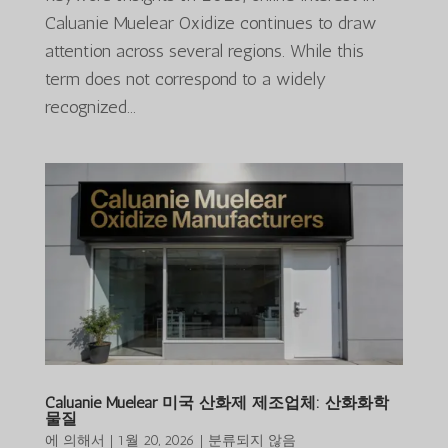
Caluanie Muelear Oxidize continues to draw
attention across several regions. While this
term does not correspond to a widely
recognized...
Caluanie Muelear 미국 산화제 제조업체: 산화화학
물질
에 의해서
|
1월 20, 2026
|
분류되지 않음