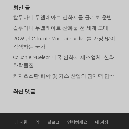
색:
최신 글
칼루아니 무엘레아르 산화제를 공기로 운반
칼루아니 무엘레아르 산화물 전 세계 도매
2026년 Caluanie Muelear Oxidize를 가장 많이
ພາສາລາວ
검색하는 국가
Bahasa Melayu
Caluanie Muelear 미국 산화제 제조업체: 산화
O‘zbekcha
화학물질
Deutsch (Sie)
카자흐스탄 화학 및 가스 산업의 잠재력 탐색
日本語
최신 댓글
ქართული
Қазақ тілі
简体中文
Tiếng Việt
에 대한
약
블로그
연락하세요
내 계정