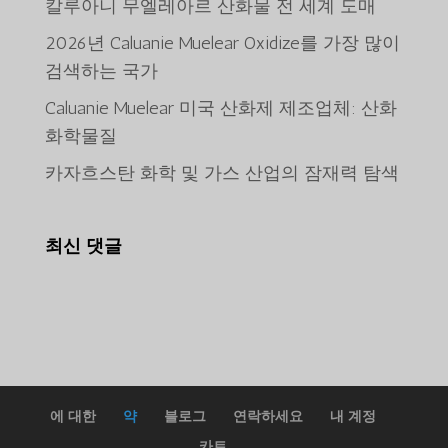
칼루아니 무엘레아르 산화물 전 세계 도매
2026년 Caluanie Muelear Oxidize를 가장 많이
검색하는 국가
Caluanie Muelear 미국 산화제 제조업체: 산화
화학물질
ພາສາລາວ
카자흐스탄 화학 및 가스 산업의 잠재력 탐색
Bahasa Melayu
O‘zbekcha
최신 댓글
Deutsch (Sie)
日本語
ქართული
Қазақ тілі
简体中文
Tiếng Việt
에 대한
약
블로그
연락하세요
내 계정
Русский
카트