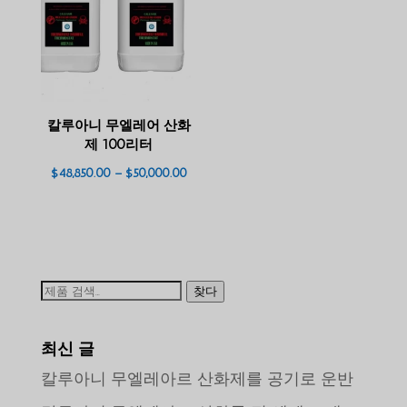
$10,030.00
$26,500.
칼루아니 무엘레어 산화
제 100리터
가
$
48,850.00
–
$
50,000.00
격
대:
$48,850.00
~
검
$50,000.00
찾다
색:
최신 글
칼루아니 무엘레아르 산화제를 공기로 운반