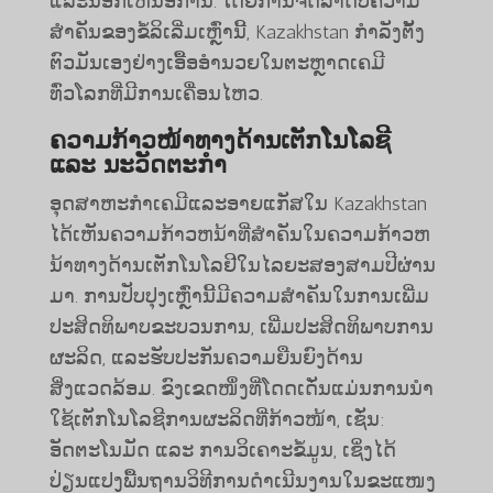
ແລະນອກເຫນືອການ. ໂດຍການຈັດລໍາດັບຄວາມ
ສໍາຄັນຂອງຂໍ້ລິເລີ່ມເຫຼົ່ານີ້, Kazakhstan ກໍາລັງຕັ້ງ
ຕົວມັນເອງຢ່າງເອື້ອອໍານວຍໃນຕະຫຼາດເຄມີ
ທົ່ວໂລກທີ່ມີການເຄື່ອນໄຫວ.
ຄວາມກ້າວໜ້າທາງດ້ານເຕັກໂນໂລຊີ
ແລະ ນະວັດຕະກໍາ
ອຸດສາຫະກໍາເຄມີແລະອາຍແກັສໃນ Kazakhstan
ໄດ້ເຫັນຄວາມກ້າວຫນ້າທີ່ສໍາຄັນໃນຄວາມກ້າວຫ
ນ້າທາງດ້ານເຕັກໂນໂລຢີໃນໄລຍະສອງສາມປີຜ່ານ
ມາ. ການປັບປຸງເຫຼົ່ານີ້ມີຄວາມສໍາຄັນໃນການເພີ່ມ
ປະສິດທິພາບຂະບວນການ, ເພີ່ມປະສິດທິພາບການ
ຜະລິດ, ແລະຮັບປະກັນຄວາມຍືນຍົງດ້ານ
ສິ່ງແວດລ້ອມ. ຂົງເຂດໜຶ່ງທີ່ໂດດເດັ່ນແມ່ນການນຳ
ໃຊ້ເຕັກໂນໂລຊີການຜະລິດທີ່ກ້າວໜ້າ, ເຊັ່ນ:
ອັດຕະໂນມັດ ແລະ ການວິເຄາະຂໍ້ມູນ, ເຊິ່ງໄດ້
ປ່ຽນແປງພື້ນຖານວິທີການດຳເນີນງານໃນຂະແໜງ