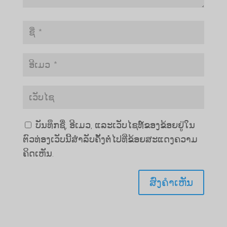
ບັນທຶກຊື່, ອີເມວ, ແລະເວັບໄຊທ໌ຂອງຂ້ອຍຢູ່ໃນ
ຕົວທ່ອງເວັບນີ້ສໍາລັບຄັ້ງຕໍ່ໄປທີ່ຂ້ອຍສະແດງຄວາມ
ຄິດເຫັນ.