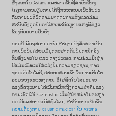
ສົ່ງອອກໃນ Astana ແລະພາກພື້ນທີ່ສໍາຄັນອື່ນໆ. ​
ໂຄງ​ການ​ລະ​ບຽບ​ການ​ໄດ້​ຖືກ​ອອກ​ແບບ​ເພື່ອ​ຮັບ​ປະ​
ກັນ​ການ​ປະ​ຕິ​ບັດ​ຕາມ​ມາດ​ຕະ​ຖານ​ສິ່ງ​ແວດ​ລ້ອມ,
ສະ​ນັ້ນ​ດຶງ​ດູດ​ບັນ​ດາ​ວິ​ສາ​ຫະ​ກິດ​ຫຼາຍ​ແຫ່ງ​ທີ່​ກ່ຽວ​
ຂ້ອງ​ກັບ​ຄວາມ​ຍືນ​ຍົງ.
ນອກ​ນີ້, ລັດ​ຖະ​ບານ​ກາ​ຊັກ​ສະ​ຖານ​ຍັງ​ສືບ​ຕໍ່​ດຳ​ເນີນ​
ການ​ພົວ​ພັນ​ຄູ່​ຮ່ວມ​ມື​ຍຸດ​ທະ​ສາດ​ກັບ​ບັນ​ດາ​ນັກ​ລົງ​
ທຶນ​ທັງ​ພາຍ​ໃນ ແລະ ຕ່າງ​ປະ​ເທດ. ການ​ຮ່ວມ​ມື​ເຫຼົ່າ​
ນີ້​ແມ່ນ​ເພື່ອ​ແນ​ໃສ່​ແບ່ງປັນ​ຄວາມ​ຊ່ຽວຊານ, ຖ່າຍ
ທອດ​ເຕັກ​ໂນ​ໂລ​ຢີ, ປະກອບສ່ວນ​ເຂົ້າ​ໃນ​ການ​ເຕີບ​ໂຕ​
ລວມຂອງ​ຂະ​ແໜງ​ການ. ວິ​ໄສ​ທັດ​ໃນ​ໄລ​ຍະ​ຍາວ​
ຂອງ​ລັດ​ຖະ​ບານ​ໄດ້​ເນັ້ນ​ຫນັກ​ເຖິງ​ຄວາມ​ສໍາ​ຄັນ​ຂອງ​
ການ​ເຮັດ​ໃຫ້ Kazakhstan ເປັນ​ຜູ້​ນໍາ​ຫນ້າ​ໃນ​ຕະ​ຫຼາ
ດ​ເຄ​ມີ​ແລະ​ອາຍ​ແກ​ັ​ສ​ທົ່ວ​ໂລກ​, ສະ​ນັ້ນ​ການ​ເພີ່ມ​ຂຶ້ນ​.
ຄວາມຕ້ອງການ caluanie muelear ໃນ Astana