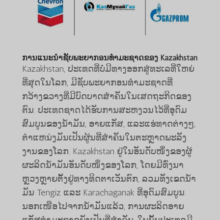
ການແນະນໍາຊັບພະຍາກອນທໍາມະຊາດຂອງ Kazakhstan
Kazakhstan, ປະເທດທີ່ບໍ່ມີທາງອອກສູ່ທະເລທີ່ໃຫຍ່
ທີ່ສຸດໃນໂລກ, ມີຊັບພະຍາກອນທໍາມະຊາດທີ່
ກວ້າງຂວາງທີ່ມີບົດບາດສໍາຄັນໃນເສດຖະກິດຂອງ
ຕົນ. ປະ​ເທດ​ຊາດ​ໄດ້​ຮັບ​ການ​ສະ​ຫງວນ​ໄວ້​ທີ່​ອຸ​ດົມ​
ສົມ​ບູນ​ຂອງ​ນ​້​ໍາ​ມັນ, ອາຍ​ແກ​ັ​ສ, ແລະ​ແຮ່​ທາດ​ຕ່າງໆ,
ຕໍາ​ແຫນ່ງ​ມັນ​ເປັນ​ຜູ້ນ​ທີ່​ສໍາ​ຄັນ​ໃນ​ຕະ​ຫຼາດ​ພະ​ລັງ​
ງານ​ຂອງ​ໂລກ. Kazakhstan ຢູ່ໃນອັນດັບໜຶ່ງຂອງຜູ້
ຜະລິດນ້ຳມັນອັນດັບໜຶ່ງຂອງໂລກ, ໂດຍມີທົ່ງນາ
ຫຼວງຫຼາຍຕັ້ງຢູ່ທາງທິດຕາເວັນຕົກ, ລວມທັງເຂດນ້ຳ
ມັນ Tengiz ແລະ Karachaganak ທີ່ອຸດົມສົມບູນ.
ນອກ​ເໜືອ​ໄປ​ຈາກ​ນ້ຳມັນ​ແລ້ວ, ການ​ຜະລິດ​ອາຍ​
ແກັສທຳ​ມະ​ຊາດ​ຍັງ​ເປັນ​ທີ່​ສຳຄັນ, ​ໃນ​ນັ້ນ​ປະ​ເທດ​ມີ​