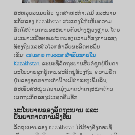
ສະຫລຸບລວມແລ້ວ, ອຸດສາຫະກໍາເຄມີ ແລະອາຍ
ແກັສຂອງ Kazakhstan ສະແດງໃຫ້ເຫັນຄວາມ
ສົດໃສດ້ານການຂະຫຍາຍຕົວຢ່າງຫຼວງຫຼາຍ, ໂດຍ
ສະເພາະເພື່ອຕອບສະຫນອງຄວາມຕ້ອງການຂອງ
ທ້ອງຖິ່ນແລະທົ່ວໂລກສໍາລັບຜະລິດຕະພັນ
ເຊັ່ນ:
caluanie mueear ສໍາລັບຂາຍໃນ
Kazakhstan
. ຂະນະ​ທີ່​ລັດຖະບານ​ສືບ​ຕໍ່​ຊຸກຍູ້​ບັນດາ​
ນະ​ໂຍບາຍ​ຊຸກຍູ້​ການ​ຜະລິດ​ຢູ່​ທ້ອງ​ຖິ່ນ, ຄວາມ​ຢືດ​
ຢຸ່ນ​ຂອງ​ອຸດສາຫະກຳ​ນີ້​ຈະ​ມີ​ທ່າ​ແຮງ​ເພີ່ມ​ຂຶ້ນ,
ສະໜັບສະໜູນ​ຄວາມ​ມຸ່ງ​ມາດ​ປາດ​ຖະໜາ​ດ້ານ​
ເສດຖະກິດ​ຂອງ​ປະ​ເທດ​ຕື່ມ​ອີກ.
ນະໂຍບາຍຂອງລັດຖະບານ ແລະ
ບັນຍາກາດການລົງທຶນ
ລັດຖະບານຂອງ Kazakhstan ໄດ້ສ້າງຕັ້ງກອບທີ່