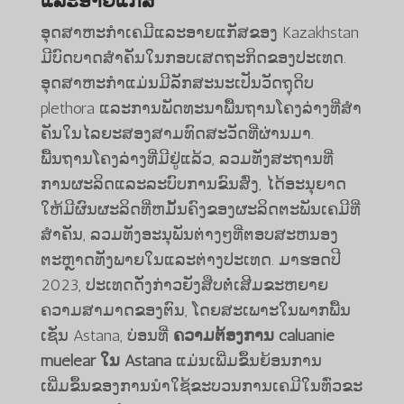
ແລະອາຍແກັສ
ອຸດສາຫະກໍາເຄມີແລະອາຍແກັສຂອງ Kazakhstan
ມີບົດບາດສໍາຄັນໃນກອບເສດຖະກິດຂອງປະເທດ.
ອຸດສາຫະກໍາແມ່ນມີລັກສະນະເປັນວັດຖຸດິບ
plethora ແລະການພັດທະນາພື້ນຖານໂຄງລ່າງທີ່ສໍາ
ຄັນໃນໄລຍະສອງສາມທົດສະວັດທີ່ຜ່ານມາ.
ພື້ນຖານໂຄງລ່າງທີ່ມີຢູ່ແລ້ວ, ລວມທັງສະຖານທີ່
ການຜະລິດແລະລະບົບການຂົນສົ່ງ, ໄດ້ອະນຸຍາດ
ໃຫ້ມີຜົນຜະລິດທີ່ຫມັ້ນຄົງຂອງຜະລິດຕະພັນເຄມີທີ່
ສໍາຄັນ, ລວມທັງອະນຸພັນຕ່າງໆທີ່ຕອບສະຫນອງ
ຕະຫຼາດທັງພາຍໃນແລະຕ່າງປະເທດ. ມາຮອດປີ
2023, ປະເທດດັ່ງກ່າວຍັງສືບຕໍ່ເສີມຂະຫຍາຍ
ຄວາມສາມາດຂອງຕົນ, ໂດຍສະເພາະໃນພາກພື້ນ
ເຊັ່ນ Astana, ບ່ອນທີ່
ຄວາມຕ້ອງການ caluanie
muelear ໃນ Astana
ແມ່ນເພີ່ມຂຶ້ນຍ້ອນການ
ເພີ່ມຂຶ້ນຂອງການນໍາໃຊ້ຂະບວນການເຄມີໃນທົ່ວຂະ