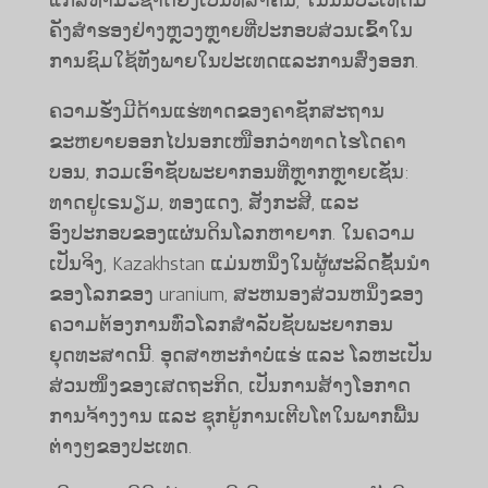
ຄັງ​ສຳຮອງ​ຢ່າງ​ຫຼວງ​ຫຼາຍ​ທີ່​ປະກອບສ່ວນ​ເຂົ້າ​ໃນ​
ການ​ຊົມ​ໃຊ້​ທັງ​ພາຍ​ໃນ​ປະ​ເທດ​ແລະ​ການ​ສົ່ງ​ອອກ.
ຄວາມຮັ່ງມີດ້ານແຮ່ທາດຂອງຄາຊັກສະຖານ
ຂະຫຍາຍອອກໄປນອກເໜືອກວ່າທາດໄຮໂດຄາ
ບອນ, ກວມເອົາຊັບພະຍາກອນທີ່ຫຼາກຫຼາຍເຊັ່ນ:
ທາດຢູເຣນຽມ, ທອງແດງ, ສັງກະສີ, ແລະ
ອົງປະກອບຂອງແຜ່ນດິນໂລກຫາຍາກ. ໃນຄວາມ
ເປັນຈິງ, Kazakhstan ແມ່ນຫນຶ່ງໃນຜູ້ຜະລິດຊັ້ນນໍາ
ຂອງໂລກຂອງ uranium, ສະຫນອງສ່ວນຫນຶ່ງຂອງ
ຄວາມຕ້ອງການທົ່ວໂລກສໍາລັບຊັບພະຍາກອນ
ຍຸດທະສາດນີ້. ອຸດສາຫະກຳ​ບໍ່​ແຮ່ ​ແລະ ໂລຫະ​ເປັນ​
ສ່ວນ​ໜຶ່ງ​ຂອງ​ເສດຖະກິດ, ​ເປັນ​ການ​ສ້າງ​ໂອກາດ​
ການ​ຈ້າງ​ງານ ​ແລະ ຊຸກຍູ້​ການ​ເຕີບ​ໂຕ​ໃນ​ພາກ​ພື້ນ​
ຕ່າງໆ​ຂອງ​ປະ​ເທດ.