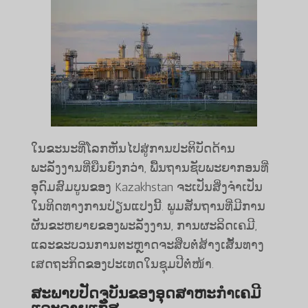
ໃນຂະນະທີ່ໂລກຫັນໄປສູ່ການປະຕິບັດດ້ານ
ພະລັງງານທີ່ຍືນຍົງກວ່າ, ພື້ນຖານຊັບພະຍາກອນທີ່
ອຸດົມສົມບູນຂອງ Kazakhstan ຈະເປັນສິ່ງຈໍາເປັນ
ໃນທິດທາງການປ່ຽນແປງນີ້. ພູມ​ສັນຖານ​ທີ່​ມີ​ການ​
ຜັນ​ຂະຫຍາຍ​ຂອງ​ພະລັງງານ, ການ​ຜະລິດ​ເຄມີ, ​
ແລະ​ຂະ​ບວນການ​ຕະຫຼາດ​ຈະ​ສືບ​ຕໍ່​ສ້າງ​ເສັ້ນທາງ​
ເສດຖະກິດ​ຂອງ​ປະ​ເທດ​ໃນ​ຊຸມ​ປີ​ຕໍ່ໜ້າ.
ສະພາບປັດຈຸບັນຂອງອຸດສາຫະກຳເຄມີ