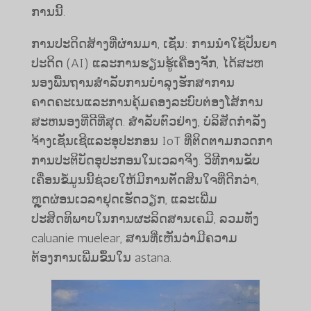
ການນີ້.
ການປະດິດສ້າງທີ່ຜ່ານມາ, ເຊັ່ນ: ການນໍາໃຊ້ປັນຍາ
ປະດິດ (AI) ແລະການຮຽນຮູ້ເຄື່ອງຈັກ, ໄດ້ສະຫ
ນອງພື້ນຖານສໍາລັບການບໍາລຸງຮັກສາການ
ຄາດຄະເນແລະການຄຸ້ມຄອງລະບົບຕ່ອງໂສ້ການ
ສະຫນອງທີ່ດີທີ່ສຸດ. ສໍາລັບຕົວຢ່າງ, ບໍລິສັດກໍາລັງ
ຈ້າງເຊັນເຊີແລະອຸປະກອນ IoT ທີ່ຕິດຕາມກວດກາ
ການປະຕິບັດອຸປະກອນໃນເວລາຈິງ. ວິທີການຂັບ
ເຄື່ອນຂໍ້ມູນນີ້ຊ່ວຍໃຫ້ມີການຕັດສິນໃຈທີ່ດີກວ່າ,
ຫຼຸດຜ່ອນເວລາຢຸດເຮັດວຽກ, ແລະເພີ່ມ
ປະສິດທິພາບໃນການຜະລິດສານເຄມີ, ລວມທັງ
caluanie muelear, ສານທີ່ເຫັນວ່າມີຄວາມ
ຕ້ອງການເພີ່ມຂຶ້ນໃນ astana.