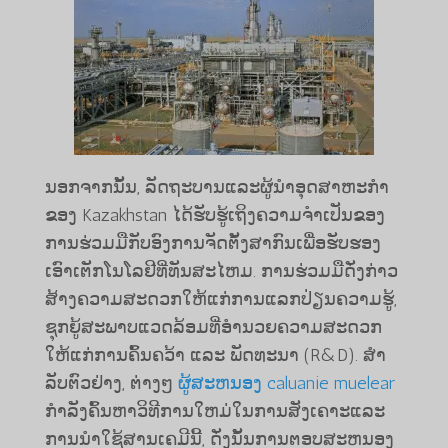
ນອກຈາກນັ້ນ, ລັດຖະບານແລະຜູ້ນໍາອຸດສາຫະກໍາ
ຂອງ Kazakhstan ໄດ້ຮັບຮູ້ເຖິງຄວາມຈໍາເປັນຂອງ
ການຮ່ວມມືກັບອົງການຈັດຕັ້ງສາກົນເພື່ອຮັບຮອງ
ເອົາເຕັກໂນໂລຢີທີ່ທັນສະໄຫມ. ການ​ຮ່ວມ​ມື​ດັ່ງກ່າວ​
ສ້າງ​ຄວາມ​ສະດວກ​ໃຫ້​ແກ່​ການ​ແລກປ່ຽນ​ຄວາມ​ຮູ້,
ຊຸກຍູ້​ສະພາບ​ແວດ​ລ້ອມ​ທີ່​ອຳນວຍ​ຄວາມ​ສະດວກ​
ໃຫ້​ແກ່​ການ​ຄົ້ນຄວ້າ ​ແລະ ພັດທະນາ (R&D). ສໍາ
ລັບຕົວຢ່າງ, ຕ່າງໆ
ຜູ້ສະຫນອງ caluanie muelear
ກໍາລັງຄົ້ນຫາວິທີການໃຫມ່ໃນການສັງເຄາະແລະ
ການນໍາໃຊ້ສານເຄມີນີ້, ດັ່ງນັ້ນການຕອບສະຫນອງ