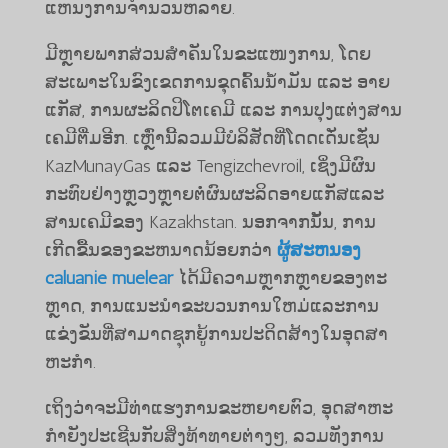
ແຫນງການຈໍານວນຫລາຍ.
ມີຫຼາຍພາກສ່ວນສຳຄັນໃນຂະແໜງການ, ໂດຍ
ສະເພາະໃນຂົງເຂດການຂຸດຄົ້ນນ້ຳມັນ ແລະ ອາຍ
ແກັສ, ການຜະລິດປິໂຕເຄມີ ແລະ ການປຸງແຕ່ງສານ
ເຄມີຕື່ມອີກ. ເຫຼົ່ານີ້ລວມມີບໍລິສັດທີ່ໂດດເດັ່ນເຊັ່ນ
KazMunayGas ແລະ Tengizchevroil, ເຊິ່ງມີຜົນ
ກະທົບຢ່າງຫຼວງຫຼາຍຕໍ່ຜົນຜະລິດອາຍແກັສແລະ
ສານເຄມີຂອງ Kazakhstan. ນອກຈາກນັ້ນ, ການ
ເກີດຂື້ນຂອງຂະຫນາດນ້ອຍກວ່າ
ຜູ້ສະຫນອງ
caluanie muelear
ໄດ້​ມີ​ຄວາມ​ຫຼາກ​ຫຼາຍ​ຂອງ​ຕະ​
ຫຼາດ​, ການ​ແນະ​ນໍາ​ຂະ​ບວນ​ການ​ໃຫມ່​ແລະ​ການ​
ແຂ່ງ​ຂັນ​ທີ່​ສາ​ມາດ​ຊຸກ​ຍູ້​ການ​ປະ​ດິດ​ສ້າງ​ໃນ​ອຸດ​ສາ​
ຫະ​ກໍາ​.
ເຖິງວ່າຈະມີທ່າແຮງການຂະຫຍາຍຕົວ, ອຸດສາຫະ
ກໍາຍັງປະເຊີນກັບສິ່ງທ້າທາຍຕ່າງໆ, ລວມທັງການ