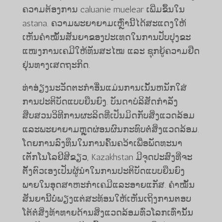
ຄວາມຕ້ອງການ caluanie muelear ເພີ່ມຂຶ້ນໃນ
astana. ຄວາມ​ພະ​ຍາ​ຍາມ​ເຫຼົ່າ​ນີ້​ໄດ້​ສະ​ແດງ​ໃຫ້​
ເຫັນ​ຄຳ​ໝັ້ນ​ສັນ​ຍາ​ຂອງ​ປະ​ເທດ​ໃນ​ການ​ປັບ​ປຸງ​ຂະ​
ແໜງ​ການ​ເຄ​ມີ​ໃຫ້​ທັນ​ສະ​ໄໝ ແລະ ຊຸກ​ຍູ້​ຄວາມ​ຢືດ​
ຢຸ່ນ​ທາງ​ເສດ​ຖະ​ກິດ.
ທ່າອ່ຽງນະວັດຕະກໍາອື່ນແມ່ນການເນັ້ນຫນັກໃສ່
ການປະຕິບັດແບບຍືນຍົງ. ບັນດາບໍລິສັດກຳລັງ
ສືບສວນວິທີການຜະລິດທີ່ເປັນມິດກັບສິ່ງແວດລ້ອມ
ແລະພະຍາຍາມຫຼຸດຜ່ອນຜົນກະທົບຕໍ່ສິ່ງແວດລ້ອມ.
ໂດຍການລົງທຶນໃນການຄົ້ນຄວ້າເພື່ອພັດທະນາ
ເຕັກໂນໂລຢີສີຂຽວ, Kazakhstan ມີຈຸດປະສົງທີ່ຈະ
ຕັ້ງຕົວເອງເປັນຜູ້ນໍາໃນການປະຕິບັດແບບຍືນຍົງ
ພາຍໃນອຸດສາຫະກໍາເຄມີແລະອາຍແກັສ. ຄໍາໝັ້ນ
ສັນຍານີ້ບໍ່ພຽງແຕ່ສະທ້ອນໃຫ້ເຫັນເຖິງການຕອບ
ໂຕ້ຕໍ່ສິ່ງທ້າທາຍດ້ານສິ່ງແວດລ້ອມທົ່ວໂລກເທົ່ານັ້ນ