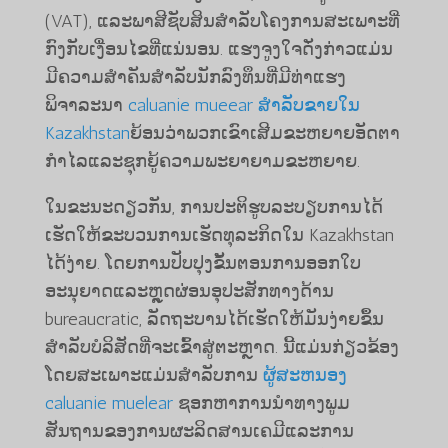
(VAT), ແລະພາສີຊັບສິນສໍາລັບໂຄງການສະເພາະທີ່
ກົງກັບເງື່ອນໄຂທີ່ແນ່ນອນ. ແຮງຈູງໃຈດັ່ງກ່າວແມ່ນ
ມີຄວາມສໍາຄັນສໍາລັບນັກລົງທຶນທີ່ມີທ່າແຮງ
ພິຈາລະນາ
caluanie mueear ສໍາລັບຂາຍໃນ
Kazakhstan
ຍ້ອນວ່າພວກເຂົາເສີມຂະຫຍາຍອັດຕາ
ກໍາໄລແລະຊຸກຍູ້ຄວາມພະຍາຍາມຂະຫຍາຍ.
ໃນ​ຂະ​ນະ​ດຽວ​ກັນ, ການ​ປະ​ຕິ​ຮູບ​ລະ​ບຽບ​ການ​ໄດ້​
ເຮັດ​ໃຫ້​ຂະ​ບວນ​ການ​ເຮັດ​ທຸ​ລະ​ກິດ​ໃນ Kazakhstan
ໄດ້​ງ່າຍ. ໂດຍການປັບປຸງຂັ້ນຕອນການອອກໃບ
ອະນຸຍາດແລະຫຼຸດຜ່ອນອຸປະສັກທາງດ້ານ
bureaucratic, ລັດຖະບານໄດ້ເຮັດໃຫ້ມັນງ່າຍຂຶ້ນ
ສໍາລັບບໍລິສັດທີ່ຈະເຂົ້າສູ່ຕະຫຼາດ. ນີ້​ແມ່ນ​ກ່ຽວ​ຂ້ອງ​
ໂດຍ​ສະ​ເພາະ​ແມ່ນ​ສໍາ​ລັບ​ການ​
ຜູ້ສະຫນອງ
caluanie muelear
ຊອກຫາການນໍາທາງພູມ
ສັນຖານຂອງການຜະລິດສານເຄມີແລະການ