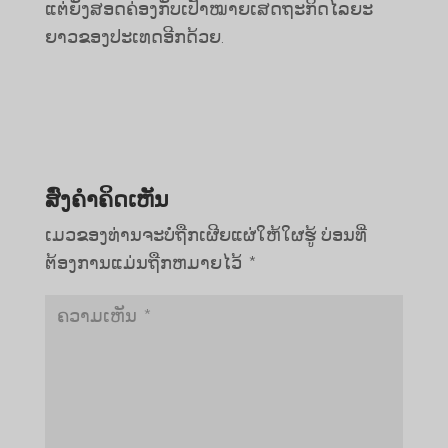
ແຕ່ຍັງສອດຄ່ອງກັບເປົ້າໝາຍເສດຖະກິດໄລຍະ
ຍາວຂອງປະເທດອີກດ້ວຍ.
ສົ່ງຄໍາຄິດເຫັນ
ເມວຂອງທ່ານຈະບໍ່ຖືກເຜີຍແຜ່ໃຫ້ໃຜຮູ້
ບ່ອນທີ່
ຕ້ອງການແມ່ນຖືກຫມາຍໄວ້
*