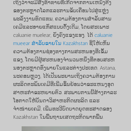
ເຖິງວ່າຈະມີສິ່ງທ້າທາຍທີ່ເກີດຈາກການເຫນັງຕີງ
ຂອງຕະຫຼາດໂລກແລະການຂັບເຄື່ອນໄປສູ່ແຫຼ່ງ
ພະລັງງານທົດແທນ, ຄວາມຕ້ອງການສໍາລັບສານ
ເຄມີແລະອາຍແກັສແບບດັ້ງເດີມ, ໂດຍສະເພາະ
caluanie muelear, ຍັງຄົງແຂງແຮງ. ໄດ້
caluanie
mueear ສໍາລັບຂາຍໃນ Kazakhstan
ຊີ້ໃຫ້ເຫັນ
ຄວາມຕ້ອງການຊ່ອງທາງການສະຫນອງທີ່ເຂັ້ມ
ແຂງ, ໂດຍມີຜູ້ສະຫນອງຈໍານວນຫນຶ່ງທີ່ຕອບສະຫ
ນອງຕະຫຼາດທັງພາຍໃນແລະຕ່າງປະເທດ. Astana,
ນະຄອນຫຼວງ, ໄດ້ເປັນພະຍານເຖິງຄວາມຕ້ອງການ
ຜະລິດຕະພັນເຄມີທີ່ເພີ່ມຂຶ້ນຍ້ອນວ່າຂະແຫນງອຸດ
ສາຫະກໍາຂະຫຍາຍຕົວ. ສະພາບ​ການ​ນີ້​ສ້າງ​ກາລະ​
ໂອກາດ​ໃຫ້​ບັນດາ​ວິ​ສາ​ຫະກິດ​ຜະລິດ ​ແລະ
ຈຳໜ່າຍ​ເຄມີ, ​ເພີ່ມ​ທະວີ​ບົດບາດ​ຍຸດ​ທະ​ສາດ​ຂອງ
Kazakhstan ​ໃນ​ພື້ນຖານ​ເສດຖະກິດ​ພາກ​ພື້ນ.