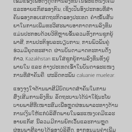
ເຂັ້ມແຂງເພື່ອດຶງດູດການລົງທຶນໃນຂະແຫນງເຄມີ
ແລະອາຍແກັສຂອງຕົນ, ເຊິ່ງເປັນອົງປະກອບທີ່ສໍາ
ຄັນຂອງກອບເສດຖະກິດຂອງປະເທດ. ຄໍາ​ໝັ້ນ​ສັນ​
ຍາ​ໃນ​ການ​ເພີ່ມ​ທະ​ວີ​ສະ​ພາບ​ອາ​ກາດ​ການ​ລົງ​ທຶນ​
ແມ່ນ​ປະ​ກອບ​ດ້ວຍ​ວິ​ທີ​ຫຼາຍ​ຂັ້ນ​ລວມ​ທັງ​ການ​ຊຸກ​ຍູ້​
ພາ​ສີ, ການ​ປະ​ຕິ​ຮູບ​ລະ​ບຽບ​ການ, ການ​ພົວ​ພັນ​ຄູ່​
ຮ່ວມ​ມື​ຍຸດ​ທະ​ສາດ. ຜ່ານ​ບັນດາ​ມາດ​ຕະການ​ດັ່ງ
ກ່າວ, Kazakhstan ​ແນ​ໃສ່​ຊຸກຍູ້​ການ​ລົງທຶນ​ທັງ​ຢູ່​
ພາຍ​ໃນ ​ແລະ ຕ່າງປະ​ເທດ​ເຂົ້າ​ໃນ​ບັນດາ​ຂະ​ແໜງ​
ການ​ທີ່​ສຳຄັນ​ຄື: ຜະລິດ​ຕະພັນ caluanie muelear.
ແຮງຈູງໃຈດ້ານພາສີມີບົດບາດສໍາຄັນໃນການ
ສົ່ງເສີມການລົງທຶນ. ລັດ​ຖະ​ບານ​ໄດ້​ນຳ​ໃຊ້​ນະ​ໂຍ​
ບາຍ​ພາ​ສີ​ທີ່​ເໝາະ​ສົມ​ເພື່ອ​ຫຼຸດ​ຜ່ອນ​ພາ​ລະ​ທາງ​ດ້ານ​
ການ​ເງິນ​ໃຫ້​ແກ່​ບໍ​ລິ​ສັດ​ພາຍ​ໃນ​ຂະ​ແໜງ​ເຄ​ມີ​ແລະ​
ອາຍ​ແກັສ. ນີ້ລວມມີການຍົກເວັ້ນແລະການຫຼຸດ
ຜ່ອນພາສີລາຍໄດ້ຂອງບໍລິສັດ, ອາກອນມູນຄ່າເພີ່ມ