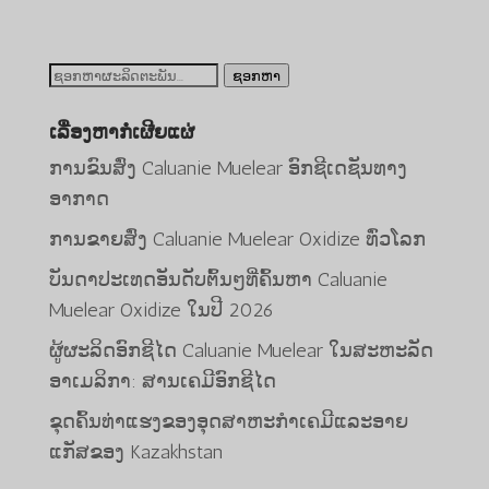
ຊອກ
ຊອກຫາ
ຫາ:
ເລື່ອງຫາກໍ່ເຜີຍແຜ່
ການຂົນສົ່ງ Caluanie Muelear ອົກຊີເດຊັນທາງ
ອາກາດ
ການຂາຍສົ່ງ Caluanie Muelear Oxidize ທົ່ວໂລກ
ບັນດາປະເທດອັນດັບຕົ້ນໆທີ່ຄົ້ນຫາ Caluanie
Muelear Oxidize ໃນປີ 2026
Bahasa Melayu
ຜູ້ຜະລິດອົກຊີໄດ Caluanie Muelear ໃນສະຫະລັດ
O‘zbekcha
ອາເມລິກາ: ສານເຄມີອົກຊີໄດ
Deutsch (Sie)
ຂຸດຄົ້ນທ່າແຮງຂອງອຸດສາຫະກໍາເຄມີແລະອາຍ
日本語
ແກັສຂອງ Kazakhstan
ქართული