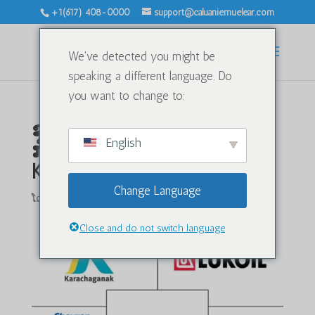
+1(617) 408-0000
support@caluaniemuelear.com
We've detected you might be
speaking a different language. Do
you want to change to:
ຂຸດຄົ້ນທ່າແຮງຂອງອຸດສາຫະ
English
ກໍາເຄມີແລະອາຍແກັສຂອງ
Kazakhstan
Change Language
ໂດຍ
|
ກ.ກ. 17, 2025
|
ບໍ່ມີປະເພດ
|
0 ຄຳເຫັນ
Close and do not switch language