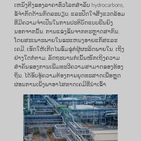
ເຫນັງຕີງຂອງລາຄາທົ່ວໂລກສໍາລັບ hydrocarbons,
ຂໍ້ຈໍາກັດດ້ານກົດລະບຽບ, ແລະປັດໃຈສິ່ງແວດລ້ອມ
ທີ່ມີຄວາມຈໍາເປັນໃນການປະຕິບັດແບບຍືນຍົງ.
ນອກຈາກນັ້ນ, ການແຂ່ງຂັນຈາກຕະຫຼາດສາກົນ,
ໂດຍສະເພາະພາຍໃນຂະແຫນງອາຍແກັສແລະ
ເຄມີ, ເຮັດໃຫ້ເກີດໄພຂົ່ມຂູ່ຕໍ່ຜູ້ຜະລິດພາຍໃນ. ​ເຖິງ​
ຢ່າງ​ໃດ​ກໍ່ຕາມ, ລັດຖະບານ​ກໍ່​ເນັ້ນ​ໜັກ​ເຖິງ​ຄວາມ​
ສຳຄັນ​ຂອງ​ການ​ເພີ່ມ​ທະວີ​ຄວາມ​ສາມາດ​ຂອງ​ທ້ອງ​
ຖິ່ນ, ​ໄດ້​ຮັບ​ຮູ້​ຄວາມ​ຕ້ອງການ​ຍຸດ​ທະ​ສາດ​ເພື່ອ​ຫຼຸດ
ຜ່ອນ​ການ​ເພິ່ງ​ພາ​ອາ​ໄສ​ທາດ​ເຄມີ​ທີ່​ນຳ​ເຂົ້າ.