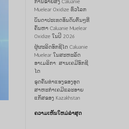
ການຂາຍສົ່ງ Caluanie
Muelear Oxidize ທົ່ວໂລກ
ບັນດາປະເທດອັນດັບຕົ້ນໆທີ່
ຄົ້ນຫາ Caluanie Muelear
Oxidize ໃນປີ 2026
ຜູ້ຜະລິດອົກຊີໄດ Caluanie
Muelear ໃນສະຫະລັດ
ອາເມລິກາ: ສານເຄມີອົກຊີ
ໄດ
ຂຸດຄົ້ນທ່າແຮງຂອງອຸດ
ສາຫະກໍາເຄມີແລະອາຍ
ແກັສຂອງ Kazakhstan
ຄວາມເຫັນໃຫມ່ລ່າສຸດ