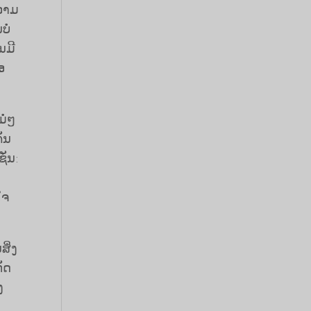
ຄວາມ
ໍ່
ນມີ
ອ
ໍ່ໆ
ັນ
ັ່ນ:
ໃຈ
ສິ່ງ
ກັດ
ງ