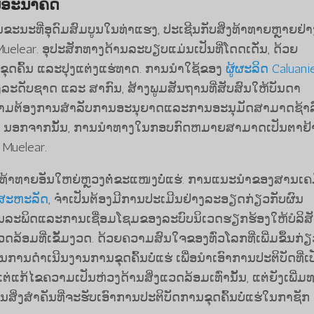
ນອະນາຄົດ
ໃນຂະນະທີ່ອຸດົມສົມບູນໃນທ່າແຮງ, ປະເຊີນກັບສິ່ງທ້າທາຍຫຼາຍຢ່າ
elear. ອຸປະສັກທາງດ້ານລະບຽບແມ່ນເປັນທີ່ໂດດເດັ່ນ, ດ້ວຍ
ຄົ້ນ ແລະປຸງແຕ່ງແຮ່ທາດ. ການ​ນໍາ​ໃຊ້​ຂອງ​
ຜູ້ຜະລິດ Caluani
ະດັບ​ຊາດ ​ແລະ ສາກົນ, ສ້າງ​ພູມ​ສັນຖານ​ທີ່​ສັບສົນ​ໃຫ້​ບັນດາ​
ຊ້. ຄວາມຕ້ອງການສໍາລັບການອະນຸຍາດແລະການອະນຸມັດສາມາດຊ້າລ
. ນອກຈາກນັ້ນ, ການນໍາທາງໃນກອບກົດຫມາຍສາມາດເປັນຕາຢ້
 Muelear.
່ງທ້າທາຍອັນໃຫຍ່ຫຼວງຕໍ່ຂະແໜງບໍ່ແຮ່. ການແນະນໍາຂອງສານເຄ
ນສະຫະລັດ
, ຈໍາເປັນຕ້ອງມີການປະເມີນຢ່າງລະອຽດກ່ຽວກັບຜົນ
ງມົນລະພິດແລະການເຊື່ອມໂຊມຂອງລະບົບນິເວດຮຽກຮ້ອງໃຫ້ບໍລິສ
ອມທີ່ເຂັ້ມງວດ. ດ້ວຍ​ຄວາມ​ສົນ​ໃຈ​ຂອງ​ທົ່ວ​ໂລກ​ທີ່​ເພີ່ມ​ຂຶ້ນ​ກ່ຽ
ການ​ດຳ​ເນີນ​ງານ​ການ​ຂຸດ​ຄົ້ນ​ບໍ່​ແຮ່ ເພື່ອ​ນຳ​ເອົາ​ການ​ປະ​ຕິ​ບັດ​ທີ່​ເປ
ຕ່​ແກ້​ໄຂ​ຄວາມ​ເປັນ​ຫ່ວງ​ດ້ານ​ສິ່ງ​ແວດ​ລ້ອມ​ເທົ່າ​ນັ້ນ, ​ແຕ່​ຍັງ​ເພີ່ມ​ທ
​ສິ່ງ​ສຳຄັນ​ທີ່​ຈະ​ຮັບ​ເອົາ​ການ​ປະຕິບັດ​ການ​ຂຸດ​ຄົ້ນ​ບໍ່​ແຮ່​ໃນ​ກາ​ຊັກ​