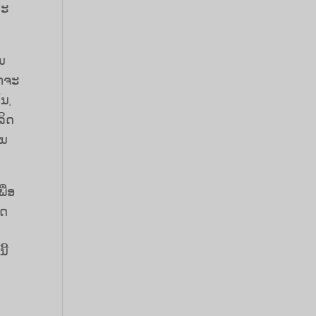
ປະ
ນ​
ັກຈະ
້ນ,
ລິດ
ີນ
ື່ອ
າດ
ີ້