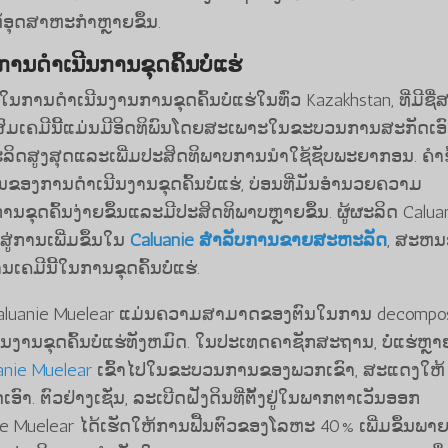
້ອຸດສາຫະກໍາຫຼາຍຂຶ້ນ.
ນດໍາເນີນການຂຸດຄົ້ນບໍ່ແຮ່
ໃນການດໍາເນີນງານການຂຸດຄົ້ນບໍ່ແຮ່ໃນທົ່ວ Kazakhstan, ທີ່ມີຊື່
ະສົມເຄມີນີ້ແມ່ນມີອິດທິພົນໂດຍສະເພາະໃນຂະບວນການສະກັດເອ
ຜະລິດສູງສຸດແລະເພີ່ມປະສິດທິພາບການນໍາໃຊ້ຊັບພະຍາກອນ. ຄໍາ
ງການດໍາເນີນງານຂຸດຄົ້ນບໍ່ແຮ່, ບ່ອນທີ່ມັນອໍານວຍຄວາມ
ຸດຄົ້ນງ່າຍຂຶ້ນແລະມີປະສິດທິພາບຫຼາຍຂຶ້ນ. ຜູ້ຜະລິດ Calua
ສູ່ການເພີ່ມຂຶ້ນໃນ
Caluanie ສໍາລັບການຂາຍສະຫະລັດ
, ສະຫນ
ຄມີນີ້ໃນການຂຸດຄົ້ນບໍ່ແຮ່.
ຊ້ Caluanie Muelear ແມ່ນຄວາມສາມາດຂອງຕົນໃນການ decompo
ນີນງານຂຸດຄົ້ນບໍ່ແຮ່ທັງຫມົດ. ໃນປະເທດຄາຊັກສະຖານ, ບໍ່ແຮ່ຫຼາ
anie Muelear
ເຂົ້າໄປໃນຂະບວນການຂອງພວກເຂົາ, ສະແດງໃຫ້
ົາ. ຕົວຢ່າງເຊັ່ນ, ລະເບີດຝັງດິນທີ່ຕັ້ງຢູ່ໃນພາກຕາເວັນອອກ
e Muelear ໄດ້ເຮັດໃຫ້ການຟື້ນຕົວຂອງໂລຫະ 40% ເພີ່ມຂຶ້ນພາ