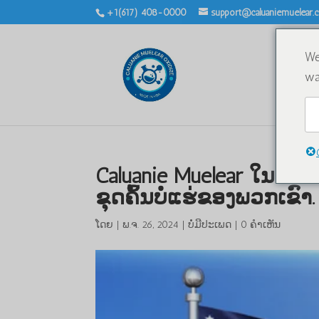
+1(617) 408-0000
support@caluaniemuelear
We
wa
Caluanie Muelear ໃນ Kaza
ຂຸດຄົ້ນບໍ່ແຮ່ຂອງພວກເຂົາ.
ໂດຍ
|
ພ.ຈ. 26, 2024
|
ບໍ່ມີປະເພດ
|
0 ຄຳເຫັນ