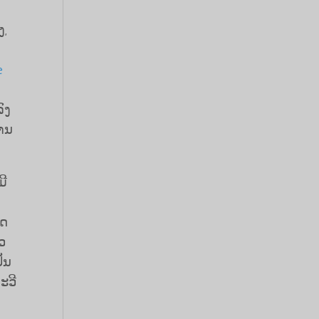
ງ,
e
ົງ
ານ
ມີ
ັດ
ວ​
ັນ​
ະວີ​