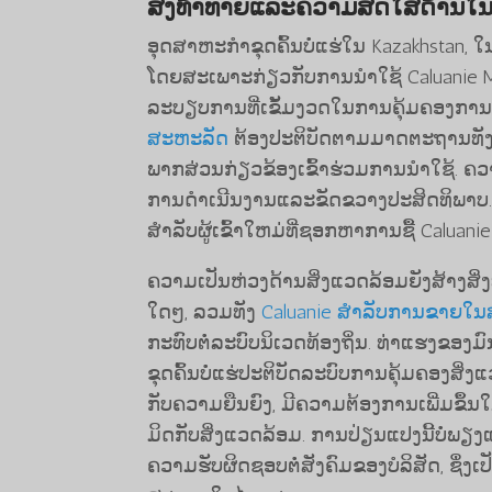
ສິ່ງທ້າທາຍແລະຄວາມສົດໃສດ້ານໃ
ອຸດສາຫະກໍາຂຸດຄົ້ນບໍ່ແຮ່ໃນ Kazakhstan, 
ໂດຍສະເພາະກ່ຽວກັບການນໍາໃຊ້ Caluanie Mu
ລະບຽບການທີ່ເຂັ້ມງວດໃນການຄຸ້ມຄອງການຂຸດ
ສະຫະລັດ
ຕ້ອງ​ປະຕິບັດ​ຕາມ​ມາດຕະຖານ​ທັງ​ລ
ພາກສ່ວນ​ກ່ຽວຂ້ອງ​ເຂົ້າ​ຮ່ວມ​ການ​ນຳ​ໃ
ການດໍາເນີນງານແລະຂັດຂວາງປະສິດທິພາບ
ສໍາລັບຜູ້ເຂົ້າໃຫມ່ທີ່ຊອກຫາການຊື້ Caluanie
ຄວາມເປັນຫ່ວງດ້ານສິ່ງແວດລ້ອມຍັງສ້າງສິ
ໃດໆ, ລວມທັງ
Caluanie ສໍາລັບການຂາຍໃ
ກະທົບຕໍ່ລະບົບນິເວດທ້ອງຖິ່ນ. ທ່າແຮງຂອ
ຂຸດຄົ້ນບໍ່ແຮ່ປະຕິບັດລະບົບການຄຸ້ມຄອງສິ່ງແວດລ້
ກັບ​ຄວາມ​ຍືນ​ຍົງ, ມີ​ຄວາມ​ຕ້ອງ​ການ​ເພີ່ມ​ຂຶ້ນ​ໃນ​
ມິດ​ກັບ​ສິ່ງ​ແວດ​ລ້ອມ. ການ​ປ່ຽນ​ແປງ​ນີ້​ບໍ່​ພຽງ​ແ
ຄວາມ​ຮັບ​ຜິດ​ຊອບ​ຕໍ່​ສັງຄົມ​ຂອງ​ບໍລິສັດ, ຊຶ່ງ​ເປັນ