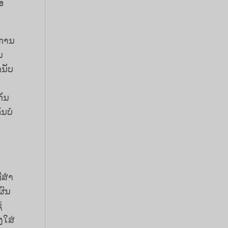
ອ
ນການ
ນ
ດນັບ
ັ່ນ
ນບໍ່
່ສໍາ
ງຜົນ
້
ງໃສ່