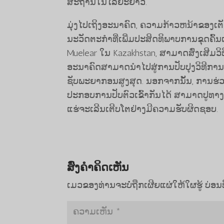
ສະຖານ​ໃນ​ໄລຍະ​ຍາວ.
ມຸ່ງໄປເຖິງອະນາຄົດ, ຄວາມກ້າວຫນ້າຂອງເຕັກ
ນະວັດຕະກໍາທີ່ເພີ່ມປະສິດທິພາບການຂຸດຄົ້ນ
Muelear ໃນ Kazakhstan, ສາມາດສົ່ງເສີມວ
ອະນາຄົດສາມາດນໍາໄປສູ່ການປັບປຸງວິທີການທ
ຊັບພະຍາກອນສູງສຸດ. ນອກຈາກນັ້ນ, ການຮ່ວມ
ປະກອບການປັບຕົວເຂົ້າກັນໄດ້ ສາມາດປູທາງໄ
ແຮ່ຈະເລີນເຕີບໂຕຢ່າງມີຄວາມຮັບຜິດຊອບ.
ສົ່ງຄໍາຄິດເຫັນ
ເມວຂອງທ່ານຈະບໍ່ຖືກເຜີຍແຜ່ໃຫ້ໃຜຮູ້
ບ່ອນ