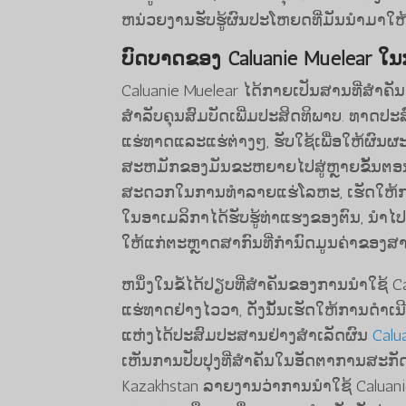
ຫນ່ວຍງານຮັບຮູ້ຜົນປະໂຫຍດທີ່ມັນນໍາມາໃຫ
ບົດບາດຂອງ Caluanie Muelear ໃນກາ
Caluanie Muelear ໄດ້ກາຍເປັນສານທີ່ສໍາຄັນ
ສໍາລັບຄຸນສົມບັດເພີ່ມປະສິດທິພາບ. ທາດປ
ແຮ່ທາດແລະແຮ່ຕ່າງໆ, ຮັບໃຊ້ເພື່ອໃຫ້ຜົນ
ສະຫມັກຂອງມັນຂະຫຍາຍໄປສູ່ຫຼາຍຂັ້ນຕອນຂອ
ສະດວກໃນການທໍາລາຍແຮ່ໂລຫະ, ເຮັດໃຫ້ການຂ
ໃນອາເມລິກາໄດ້ຮັບຮູ້ທ່າແຮງຂອງຕົນ, ນໍາໄປ
ໃຫ້ແກ່ຕະຫຼາດສາກົນທີ່ກໍານົດມູນຄ່າຂອງສານເ
ຫນຶ່ງໃນຂໍ້ໄດ້ປຽບທີ່ສໍາຄັນຂອງການນໍາໃ
ແຮ່ທາດຢ່າງໄວວາ, ດັ່ງນັ້ນເຮັດໃຫ້ການດໍາເ
ແຫ່ງໄດ້ປະສົມປະສານຢ່າງສໍາເລັດຜົນ
Calu
ເຫັນການປັບປຸງທີ່ສໍາຄັນໃນອັດຕາການສະກັດເອ
Kazakhstan ລາຍງານວ່າການນໍາໃຊ້ Caluani