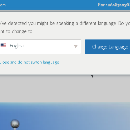
.com
ຕິດຕາມຄໍາສັ່ງຂອງເຈົ້
've detected you might be speaking a different language. Do y
ກ່ຽວກັບ
ສານເຄມີ
ບລັອກ
nt to change to:
English
Change Language
Close and do not switch language
khstan: ມັນເປັນອິດທິພົນຕໍ່ອຸດສາຫະກ