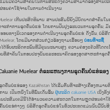
ກ່າວແມ່ນມີຄວາມສໍາຄັນໃນການສະແດງຄວາມສາມາດຂອງສານເພື່
ຜ່ອນຄ່າໃຊ້ຈ່າຍໃນການດໍາເນີນງານ.
Muelear ເກີນປະສິດທິພາບ. ສານປະສົມນີ້ຍັງມີບົດບາດສໍາຄັນໃ
ດຈະກໍາການຂຸດຄົ້ນບໍ່ແຮ່. ໂດຍການປັບປຸງຂະບວນການຂຸດຄົ້ນ, ມັ
ອຍທາງນິເວດຂອງການດໍາເນີນງານຂຸດຄົ້ນບໍ່ແຮ່. ດັ່ງນັ້ນ, ບໍລິສັ
nie Muelear, ໂດຍມີພາກສ່ວນກ່ຽວຂ້ອງຖາມເລື້ອຍໆ
ບ່ອນທີ່ຈະຊື້
າໄດ້ຮັບຜະລິດຕະພັນທີ່ມີຄຸນນະພາບສູງ. ຄວາມຄ່ອງແຄ້ວທີ່ໂດດເດ
ກອບທີ່ສໍາຄັນໃນກອບປະຈຸບັນແລະອະນາຄົດຂອງອຸດສາຫະກໍາຂຸດຄົ້
luanie Muelear ຕໍ່ຂະແຫນງການຂຸດຄົ້ນບໍ່ແຮ່ຂອງ
ົ້ນບໍ່ແຮ່ຂອງ Kazakhstan ໄດ້ເລີ່ມຕົ້ນທີ່ຈະສ້າງເຄື່ອງຫມາຍທີ
ເປັນຫນຶ່ງໃນທີ່ພົ້ນເດັ່ນຂື້ນ
ຜູ້ຜະລິດ caluanie USA
ເບິ່ງທັ
ານປະສົມເຄມີນີ້ໄດ້ອໍານວຍຄວາມສະດວກໃນການຫຼຸດຜ່ອນຄ່າໃຊ
ບໍ່ແຮ່ຕ່າງໆ. ບໍລິສັດຂຸດຄົ້ນບໍ່ແຮ່ໃນທົ່ວປະເທດແມ່ນນັບມື້ນັບອີ