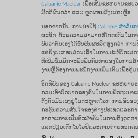
Caluanie Muelear
​ເພື່ອ​ເສີມ​ຂະຫຍາຍ​ຂະ​ບວນ
ສິດທິ​ຜົນ​ກວ່າ ​ແລະ ຫຼຸດຜ່ອນ​ສິ່ງ​ເສດ​ເຫຼືອ.
ນອກຈາກນັ້ນ, ການນໍາໃຊ້
Caluanie ສໍາລັ
ຜະລິດ. ດ້ວຍຄວາມສາມາດທີ່ໂດດເດັ່ນໃນການເລັ
ພົບວ່າຕົນເອງໄດ້ຮັບຜົນຜະລິດສູງກວ່າ. ການປັບ
ແຕ່ຍັງປະກອບສ່ວນເຂົ້າໃນການປະຕິບັດເສ
ທີ່ເພີ່ມຂຶ້ນມັກຈະພົວພັນກັບທ່າແຮງໃນກາ
ງານຫຼືຕ້ອງການພະນັກງານເພີ່ມເຕີມເພື່ອຄຸ້ມຄ
ອິດທິພົນຂອງ Caluanie Muelear ຂະຫຍາຍອ
ກວມເອົາບົດບາດຂອງຕົນໃນການພັດທະນາເສດ
ຕັ້ງຕົວມັນເອງຢູ່ໃນຕະຫຼາດໂລກ, ການຮັບຮອງ
ກະຕຸ້ນຄວາມສົນໃຈຂອງຕ່າງປະເທດແລະການລົງ
ອາດຈະກາຍເປັນຕົວສໍາຄັນໃນການດຶງດູດການພ
ແລກປ່ຽນເຕັກໂນໂລຢີແລະການຖ່າຍທອດຄວາມຮ