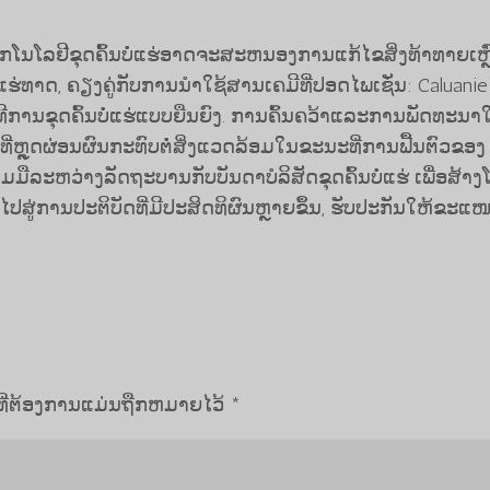
ໂນໂລຢີຂຸດຄົ້ນບໍ່ແຮ່ອາດຈະສະຫນອງການແກ້ໄຂສິ່ງທ້າທາຍເຫຼົ່າ
ແຮ່ທາດ, ຄຽງຄູ່ກັບການນໍາໃຊ້ສານເຄມີທີ່ປອດໄພເຊັ່ນ: Caluanie
ິທີການຂຸດຄົ້ນບໍ່ແຮ່ແບບຍືນຍົງ. ການຄົ້ນຄວ້າແລະການພັດທະນາ
ີ່ຫຼຸດຜ່ອນຜົນກະທົບຕໍ່ສິ່ງແວດລ້ອມໃນຂະນະທີ່ການຟື້ນຕົວຂອງ
ມືລະຫວ່າງລັດຖະບານກັບບັນດາບໍລິສັດຂຸດຄົ້ນບໍ່ແຮ່ ເພື່ອສ້າງ
ປສູ່ການປະຕິບັດທີ່ມີປະສິດທິຜົນຫຼາຍຂຶ້ນ, ຮັບປະກັນໃຫ້ຂະແໜງ
ທີ່ຕ້ອງການແມ່ນຖືກຫມາຍໄວ້
*