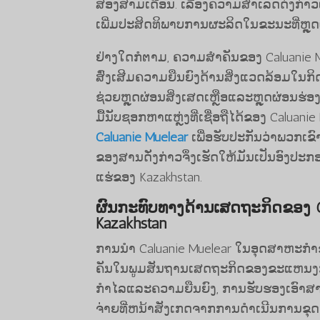
ສອງສາມເດືອນ. ເລື່ອງຄວາມສໍາເລັດດັ່ງ
ເພີ່ມປະສິດທິພາບການຜະລິດໃນຂະນະທີ່ຫຼຸດ
ຢ່າງໃດກໍຕາມ, ຄວາມສໍາຄັນຂອງ Caluanie 
ສົ່ງເສີມຄວາມຍືນຍົງດ້ານສິ່ງແວດລ້ອມໃນກິ
ຊ່ວຍຫຼຸດຜ່ອນສິ່ງເສດເຫຼືອແລະຫຼຸດຜ່ອນຮ່ອງຮ
ມື້ນັບຊອກຫາແຫຼ່ງທີ່ເຊື່ອຖືໄດ້ຂອງ Calua
Caluanie Muelear
ເພື່ອຮັບປະກັນວ່າພວກເຂົ
ຂອງສານດັ່ງກ່າວຈຶ່ງເຮັດໃຫ້ມັນເປັນອົງປະ
ແຮ່ຂອງ Kazakhstan.
ຜົນກະທົບທາງດ້ານເສດຖະກິດຂອງ Ca
Kazakhstan
ການນໍາ Caluanie Muelear ໃນອຸດສາຫະກໍາຂຸດຄ
ຄັນໃນພູມສັນຖານເສດຖະກິດຂອງຂະແຫນງການ. 
ກໍາໄລແລະຄວາມຍືນຍົງ, ການຮັບຮອງເອົາສ
ຈ່າຍທີ່ຫນ້າສັງເກດຈາກການດໍາເນີນການຂຸດຄົ້ນ