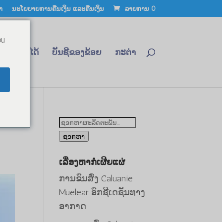
າ
ນະໂຍບາຍການຄືນເງິນ ແລະຄືນເງິນ
ລາຍການ 0
ou
ຕິດຕໍ່ໄດ້
ບັນຊີຂອງຂ້ອຍ
ກະຕ່າ
ໍາ
ຊອກ
ຫາ:
ຊອກຫາ
ເລື່ອງຫາກໍ່ເຜີຍແຜ່
ການຂົນສົ່ງ Caluanie
Muelear ອົກຊີເດຊັນທາງ
ອາກາດ