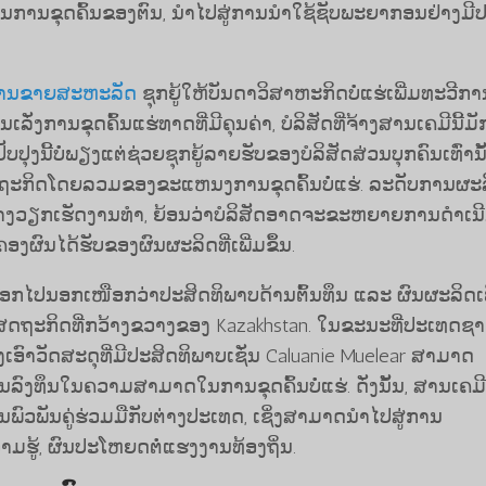
ການ​ຂຸດ​ຄົ້ນ​ຂອງ​ຕົນ, ນຳ​ໄປ​ສູ່​ການ​ນຳ​ໃຊ້​ຊັບພະຍາກອນ​ຢ່າງ​ມີ​
ບການຂາຍສະຫະລັດ
ຊຸກຍູ້​ໃຫ້​ບັນດາ​ວິ​ສາ​ຫະກິດ​ບໍ່​ແຮ່​ເພີ່ມ​ທະວີ​ກາ
່ງການຂຸດຄົ້ນແຮ່ທາດທີ່ມີຄຸນຄ່າ, ບໍລິສັດທີ່ຈ້າງສານເຄມີນີ້ມ
ປຸງນີ້ບໍ່ພຽງແຕ່ຊ່ວຍຊຸກຍູ້ລາຍຮັບຂອງບໍລິສັດສ່ວນບຸກຄົນເທົ່ານັ
ດຖະກິດໂດຍລວມຂອງຂະແຫນງການຂຸດຄົ້ນບໍ່ແຮ່. ລະດັບການຜະ
ນສ້າງວຽກເຮັດງານທໍາ, ຍ້ອນວ່າບໍລິສັດອາດຈະຂະຫຍາຍການດໍາເນ
ອງຜົນໄດ້ຮັບຂອງຜົນຜະລິດທີ່ເພີ່ມຂຶ້ນ.
ອກໄປນອກເໜືອກວ່າປະສິດທິພາບດ້ານຕົ້ນທຶນ ແລະ ຜົນຜະລິດເພ
ຖະກິດທີ່ກວ້າງຂວາງຂອງ Kazakhstan. ໃນຂະນະທີ່ປະເທດຊ
ເອົາວັດສະດຸທີ່ມີປະສິດທິພາບເຊັ່ນ Caluanie Muelear ສາມາດ
ທຶນໃນຄວາມສາມາດໃນການຂຸດຄົ້ນບໍ່ແຮ່. ດັ່ງນັ້ນ, ສານເຄມີນ
ົວພັນຄູ່ຮ່ວມມືກັບຕ່າງປະເທດ, ເຊິ່ງສາມາດນໍາໄປສູ່ການ
ູ້, ຜົນປະໂຫຍດຕໍ່ແຮງງານທ້ອງຖິ່ນ.