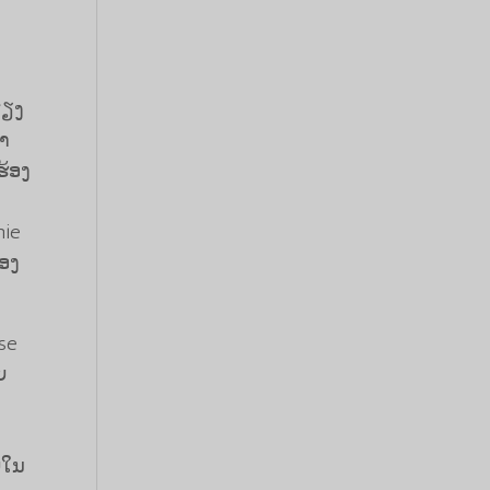
ສຽງ
ົາ
ຮ້ອງ
nie
ອງ
se
ຍ
ຍໃນ