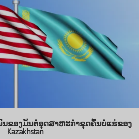
ພົນຂອງມັນຕໍ່ອຸດສາຫະກໍາຂຸດຄົ້ນບໍ່ແຮ່ຂອງ
Kazakhstan