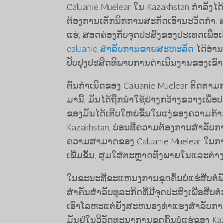
Caluanie Muelear ໃນ Kazakhstan ກໍາລັ
ຕ້ອງການເຕັກນິກການສະກັດເອົານະວັດກໍາ. ສ
ແຮ່, ສອດຄ່ອງກັບຈຸດປະສົງຂອງປະເທດເພື່ອເ
caluanie ສໍາລັບການຂາຍສະຫະລັດ
ໄດ້ອຳນ
ປັບປຸງປະສິດທິພາບການດຳເນີນງານຂອງເຂົາເຈ
ຕົ້ນກໍາເນີດຂອງ Caluanie Muelear ຕິດຕາ
ມານີ້, ມັນໄດ້ຖືກນໍາໃຊ້ຢ່າງກວ້າງຂວາງ
ຂອງມັນໄດ້ເຕີບໃຫຍ່ຂຶ້ນໃນແງ່ຂອງຄວາມກ້າ
Kazakhstan, ບ່ອນທີ່ຄວາມຕ້ອງການສໍາລັບການ
ຄວາມສາມາດຂອງ Caluanie Muelear ໃນກ
ເພີ່ມຂຶ້ນ, ສຸມໃສ່ຕະຫຼາດທັງພາຍໃນແລະຕ່າ
ໃນຂະນະທີ່ຂະແຫນງການຂຸດຄົ້ນບໍ່ແຮ່ສືບຕໍ່
ສໍາຄັນສໍາລັບທຸລະກິດທີ່ມີຈຸດປະສົງເພື່ອສ
ເອົາໂລຫະແຕ່ຍັງສະຫນອງທ່າແຮງສໍາລັບກ
ມັນຢູ່ໃນວິວັດທະນາການຂຸດຄົ້ນບໍ່ແຮ່ຂອງ K