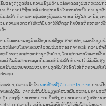
ງໄດ້ຮັບແຮງດຶງດູດຍ້ອນຄວາມຮັ່ງມີດ້ານແຮ່ທາດຂອງປະເທດແລະ
ານດັ່ງກ່າວໄດ້ຖືກປະສົມປະສານເຂົ້າໃນການດໍາເນີນການຂຸດຄົ້ນບ
ພີ່ມປະສິດທິພາບການຄຸ້ມຄອງຊັບພະຍາກອນ. ຍິ່ງໄປກວ່ານັ້ນ, ກາ
ວຍຄວາມສະດວກໃຫ້ແກ່ບັນດາບໍລິສັດຂຸດຄົ້ນບໍ່ແຮ່ທີ່ຊອກຫາເພື່
ົ້າ.
ມການພັດທະນາຂອງມັນເພື່ອຈຸດປະສົງອຸດສາຫະກໍາ, ແລະໃນຊຸມປີມ
ເພື່ອປະສິດທິພາບໃນການແຍກໂລຫະປະເສີດອອກຈາກແຮ່. ຄວາມສໍາຄ
ວຫນ້າຂອງອຸດສາຫະກໍາຂຸດຄົ້ນບໍ່ແຮ່, ໂດຍສະເພາະໃນພາກພື້ນເຊ
ແກ້ໄຂບັນຫາການຂຸດຄົ້ນບໍ່ແຮ່ທີ່ມີປະສິດທິພາບໄດ້ເພີ່ມຂຶ້ນສູງ.
ານເສີມຂະຫຍາຍຂະບວນການຂຸດຄົ້ນໄດ້ເຮັດໃຫ້ເກີດຄວາມສົນ
ງປະເທດ.
ພັດທະນາ, ຄວາມເຂົ້າໃຈ
ບ່ອນທີ່ຈະຊື້ Caluanie Muelear
ກາຍເປັນ
ືບຕໍ່ການແຂ່ງຂັນ. ທາດປະສົມນີ້ບໍ່ພຽງແຕ່ສະຫນັບສະຫນູນການສະ
ານຄຸ້ມຄອງຊັບພະຍາກອນແບບຍືນຍົງ, ຫມາຍຄວາມກ່ຽວຂ້ອງຂອ
azakhstan. ຄວາມໂດດເດັ່ນຂອງມັນຖືກຕັ້ງໃຫ້ເຕີບໃຫຍ່ຍ້ອນວ່າ