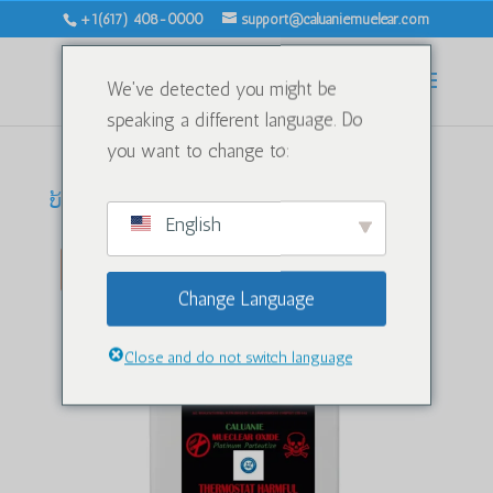
+1(617) 408-0000
support@caluaniemuelear.com
We've detected you might be
speaking a different language. Do
you want to change to:
ບ້ານ
/
ນ້ຳໜັກ
/ Caluanie Muelear 1 ລິດ
English
ຂາຍ!
Change Language
Close and do not switch language