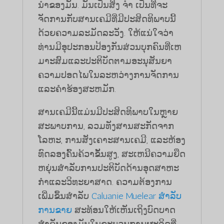
ນໍາຂອງມັນ. ມັນເປັນສິ່ງ ຈຳ ເປັນທີ່ຈະ
ຈັດການກັບສານເຄມີທີ່ມີປະສິດທິພາບນີ້
ດ້ວຍຄວາມລະມັດລະວັງ. ໃຫ້ແນ່ໃຈວ່າ
ທ່ານມີອຸປະກອນປ້ອງກັນສ່ວນບຸກຄົນທີ່ເຫ
ມາະສົມແລະປະຕິບັດຕາມອະນຸສັນຍາ
ຄວາມປອດໄພໃນລະຫວ່າງການຈັດການ
ແລະຄໍາຮ້ອງສະຫມັກ.
ສານເຄມີນີ້ແມ່ນມີປະສິດທິພາບໃນຫຼາຍ
ສະພາບການ, ລວມທັງສານສະກັດຈາກ
ໂລຫະ, ການສັງເຄາະສານເຄມີ, ແລະຫ້ອງ
ທົດລອງຄົ້ນຄ້ວາຂັ້ນສູງ, ສະເຫນີຄວາມຍືດ
ຫຍຸ່ນສໍາລັບການປະຕິບັດດ້ານອຸດສາຫະ
ກໍາແລະວິທະຍາສາດ. ຄວາມຕ້ອງການ
ເພີ່ມຂຶ້ນສໍາລັບ
Caluanie Muelear ສໍາລັບ
ການຂາຍ
ສະທ້ອນໃຫ້ເຫັນເຖິງບົດບາດ
ສໍາຄັນຂອງມັນໃນຂະບວນການຜະລິດທີ່