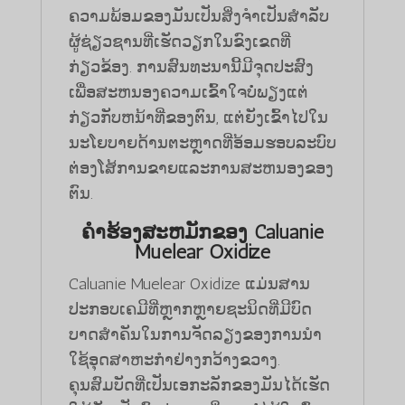
ຄວາມພ້ອມຂອງມັນເປັນສິ່ງຈໍາເປັນສໍາລັບ
ຜູ້ຊ່ຽວຊານທີ່ເຮັດວຽກໃນຂົງເຂດທີ່
ກ່ຽວຂ້ອງ. ການສົນທະນານີ້ມີຈຸດປະສົງ
ເພື່ອສະຫນອງຄວາມເຂົ້າໃຈບໍ່ພຽງແຕ່
ກ່ຽວກັບຫນ້າທີ່ຂອງຕົນ, ແຕ່ຍັງເຂົ້າໄປໃນ
ນະໂຍບາຍດ້ານຕະຫຼາດທີ່ອ້ອມຮອບລະບົບ
ຕ່ອງໂສ້ການຂາຍແລະການສະຫນອງຂອງ
ຕົນ.
ຄໍາຮ້ອງສະຫມັກຂອງ
Caluanie
Muelear Oxidize
Caluanie Muelear Oxidize ແມ່ນສານ
ປະກອບເຄມີທີ່ຫຼາກຫຼາຍຊະນິດທີ່ມີບົດ
ບາດສໍາຄັນໃນການຈັດລຽງຂອງການນໍາ
ໃຊ້ອຸດສາຫະກໍາຢ່າງກວ້າງຂວາງ.
ຄຸນສົມບັດທີ່ເປັນເອກະລັກຂອງມັນໄດ້ເຮັດ