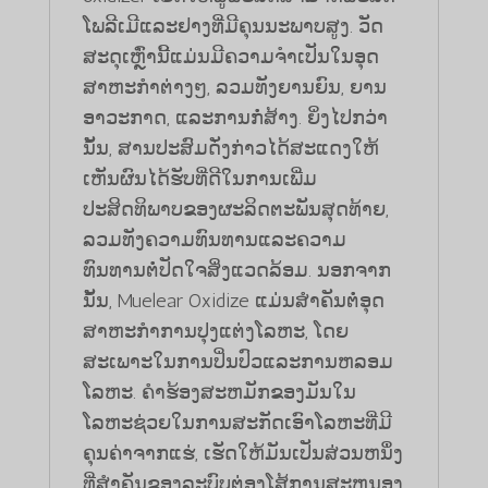
ໂພລີເມີແລະຢາງທີ່ມີຄຸນນະພາບສູງ. ວັດ
ສະດຸເຫຼົ່ານີ້ແມ່ນມີຄວາມຈໍາເປັນໃນອຸດ
ສາຫະກໍາຕ່າງໆ, ລວມທັງຍານຍົນ, ຍານ
ອາວະກາດ, ແລະການກໍ່ສ້າງ. ຍິ່ງໄປກວ່າ
ນັ້ນ, ສານປະສົມດັ່ງກ່າວໄດ້ສະແດງໃຫ້
ເຫັນຜົນໄດ້ຮັບທີ່ດີໃນການເພີ່ມ
ປະສິດທິພາບຂອງຜະລິດຕະພັນສຸດທ້າຍ,
ລວມທັງຄວາມທົນທານແລະຄວາມ
ທົນທານຕໍ່ປັດໃຈສິ່ງແວດລ້ອມ. ນອກຈາກ
ນັ້ນ, Muelear Oxidize ແມ່ນສໍາຄັນຕໍ່ອຸດ
ສາຫະກໍາການປຸງແຕ່ງໂລຫະ, ໂດຍ
ສະເພາະໃນການປິ່ນປົວແລະການຫລອມ
ໂລຫະ. ຄໍາຮ້ອງສະຫມັກຂອງມັນໃນ
ໂລຫະຊ່ວຍໃນການສະກັດເອົາໂລຫະທີ່ມີ
ຄຸນຄ່າຈາກແຮ່, ເຮັດໃຫ້ມັນເປັນສ່ວນຫນຶ່ງ
ທີ່ສໍາຄັນຂອງລະບົບຕ່ອງໂສ້ການສະຫນອງ