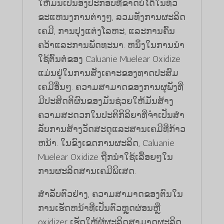
ໃຫ້ມັນເປັນອົງປະກອບທີ່ຂາດບໍ່ໄດ້ໃນທົ່ວ
ຂະແຫນງການຕ່າງໆ, ລວມທັງການຜະລິດ
ເຄມີ, ການປຸງແຕ່ງໂລຫະ, ແລະການຄົ້ນ
ຄວ້າແລະການພັດທະນາ. ຫນຶ່ງໃນການນໍາ
ໃຊ້ຕົ້ນຕໍຂອງ Caluanie Muelear Oxidize
ແມ່ນຢູ່ໃນການສັງເຄາະຂອງທາດປະສົມ
ເຄມີອື່ນໆ. ຄວາມສາມາດຂອງການຜຸພັງທີ່
ມີປະສິດຕິຜົນຂອງມັນຊ່ວຍໃຫ້ມັນສ້າງ
ຄວາມສະດວກໃນປະຕິກິລິຍາທີ່ຈໍາເປັນສໍາ
ລັບການສ້າງວັດສະດຸແລະສານເຄມີທີ່ກ້າວ
ຫນ້າ. ໃນຂົງເຂດການຜະລິດ, Caluanie
Muelear Oxidize ຖືກນໍາໃຊ້ເລື້ອຍໆໃນ
ການຜະລິດສານເຄມີພິເສດ.
ສໍາລັບຕົວຢ່າງ, ຄວາມສາມາດຂອງຕົນໃນ
ການເຮັດຫນ້າທີ່ເປັນຕົວຫຼຸດຜ່ອນຫຼື
oxidizer ເຮັດໃຫ້ຜູ້ຜະລິດສາມາດຜະລິດ