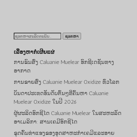
ຫາ
$2,720.00
ຊອກ
ຊອກຫາ
ຫາ:
ເລື່ອງຫາກໍ່ເຜີຍແຜ່
ການຂົນສົ່ງ Caluanie Muelear ອົກຊີເດຊັນທາງ
ອາກາດ
ການຂາຍສົ່ງ Caluanie Muelear Oxidize ທົ່ວໂລກ
ບັນດາປະເທດອັນດັບຕົ້ນໆທີ່ຄົ້ນຫາ Caluanie
Muelear Oxidize ໃນປີ 2026
Bahasa Melayu
ຜູ້ຜະລິດອົກຊີໄດ Caluanie Muelear ໃນສະຫະລັດ
O‘zbekcha
ອາເມລິກາ: ສານເຄມີອົກຊີໄດ
Deutsch (Sie)
ຂຸດຄົ້ນທ່າແຮງຂອງອຸດສາຫະກໍາເຄມີແລະອາຍ