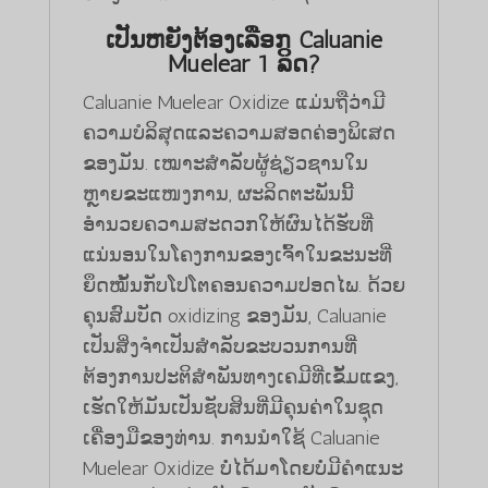
ເປັນຫຍັງຕ້ອງເລືອກ Caluanie
Muelear 1 ລິດ?
Caluanie Muelear Oxidize ແມ່ນຖືວ່າມີ
ຄວາມບໍລິສຸດແລະຄວາມສອດຄ່ອງພິເສດ
ຂອງມັນ. ເໝາະສຳລັບຜູ້ຊ່ຽວຊານໃນ
ຫຼາຍຂະແໜງການ, ຜະລິດຕະພັນນີ້
ອຳນວຍຄວາມສະດວກໃຫ້ຜົນໄດ້ຮັບທີ່
ແນ່ນອນໃນໂຄງການຂອງເຈົ້າໃນຂະນະທີ່
ຍຶດໝັ້ນກັບໂປໂຕຄອນຄວາມປອດໄພ. ດ້ວຍ
ຄຸນສົມບັດ oxidizing ຂອງມັນ, Caluanie
ເປັນສິ່ງຈໍາເປັນສໍາລັບຂະບວນການທີ່
ຕ້ອງການປະຕິສໍາພັນທາງເຄມີທີ່ເຂັ້ມແຂງ,
ເຮັດໃຫ້ມັນເປັນຊັບສິນທີ່ມີຄຸນຄ່າໃນຊຸດ
ເຄື່ອງມືຂອງທ່ານ. ການນໍາໃຊ້ Caluanie
Muelear Oxidize ບໍ່ໄດ້ມາໂດຍບໍ່ມີຄໍາແນະ