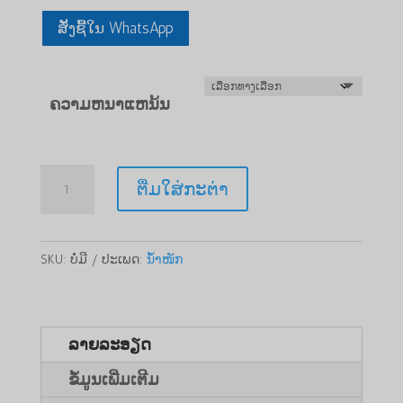
ສັ່ງຊື້ໃນ WhatsApp
ຄວາມຫນາແຫນ້ນ
ປະລິມານ
ຕື່ມໃສ່ກະຕ່າ
Caluanie
Muelear
1
SKU:
ບໍ່ມີ
ປະເພດ:
ນ້ຳໜັກ
Liter
ລາຍລະອຽດ
ຂໍ້ມູນເພີ່ມເຕີມ