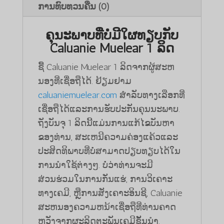
ການທົບທວນຄືນ (0)
ຄຸນະພາບທີ່ບໍ່ມີໃຜທຽບກັບ
Caluanie Muelear 1 ລິດ
ຊື້ Caluanie Muelear 1 ລິດຈາກຜູ້ສະຫ
ນອງທີ່ເຊື່ອຖືໄດ້. ຢ້ຽມຢາມ
caluaniemuelear.com
ສໍາລັບທາງເລືອກທີ່
ເຊື່ອຖືໄດ້ແລະການຮັບປະກັນຄຸນນະພາບ.
ຖັງບັນຈຸ 1 ລິດນີ້ແມ່ນການແກ້ໄຂບັນຫາ
ຂອງທ່ານ, ສະເຫນີຄວາມຄ່ອງແຄ້ວແລະ
ປະສິດທິພາບທີ່ບໍ່ສາມາດປຽບທຽບໄດ້ໃນ
ການນໍາໃຊ້ຕ່າງໆ. ບໍ່ວ່າທ່ານຈະມີ
ສ່ວນຮ່ວມໃນການກັ່ນແຮ່, ການວິເຄາະ
ທາງເຄມີ, ຫຼືການສັງເຄາະອິນຊີ, Caluanie
ສະຫນອງຄວາມຫນ້າເຊື່ອຖືທີ່ທ່ານຄາດ
ຫວັງຈາກຜະລິດຕະພັນເຄມີຊັ້ນນໍາ.