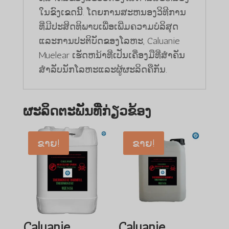
ໃນຂົງເຂດນີ້. ໂດຍການສະຫນອງວິທີການ
ທີ່ມີປະສິດທິພາບເພື່ອເພີ່ມຄວາມບໍລິສຸດ
ແລະການປະຕິບັດຂອງໂລຫະ, Caluanie
Muelear ເຮັດຫນ້າທີ່ເປັນເຄື່ອງມືທີ່ສໍາຄັນ
ສໍາລັບນັກໂລຫະແລະຜູ້ຜະລິດຄືກັນ.
ຜະລິດຕະພັນທີ່ກ່ຽວຂ້ອງ
ຂາຍ!
ຂາຍ!
Caluanie
Caluanie