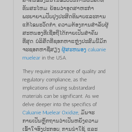
ທັນສະໄຫມ. ຍ້ອນວ່າອຸດສາຫະກໍາ
ພະຍາຍາມປັບປຸງປະສິດທິພາບແລະການ
ແກ້ໄຂນະວັດກໍາ, ຄວາມຕ້ອງການສໍາລັບຜູ້
ສະຫນອງທີ່ເຊື່ອຖືໄດ້ກາຍເປັນສໍາຄັນ
ທີ່ສຸດ. ບໍລິສັດທີ່ຊອກຫາແຫຼ່ງປະສົມນີ້ມັກ
ຈະຊອກຫາຊື່ສຽງ
ຜູ້ສະຫນອງ caluanie
muelear
in the USA.
They require assurance of quality and
regulatory compliance, as the
implications of using substandard
materials can be significant. As we
delve deeper into the specifics of
Caluanie Muelear Oxidize
, ມັນຈະ
ກາຍເປັນຫຼັກຖານວ່າເປັນຫຍັງຄວາມ
ເຂົ້າໃຈອົງປະກອບ, ການນໍາໃຊ້, ແລະ