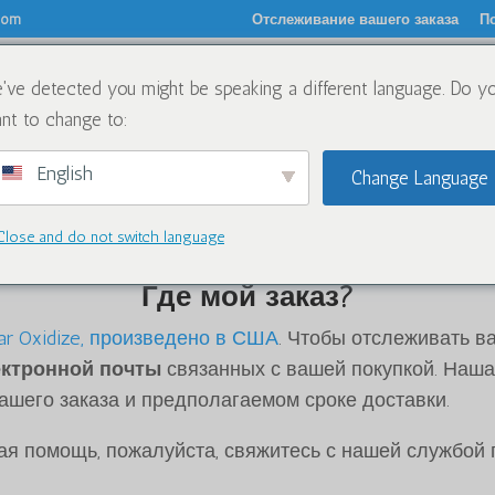
.com
Отслеживание вашего заказа
По
've detected you might be speaking a different language. Do y
О
Химикаты
Блог
Свяжите
nt to change to:
English
Change Language
Close and do not switch language
Где мой заказ?
ear Oxidize, произведено в США
. Чтобы отслеживать в
ектронной почты
связанных с вашей покупкой. Наша
ашего заказа и предполагаемом сроке доставки.
ая помощь, пожалуйста, свяжитесь с нашей службой 