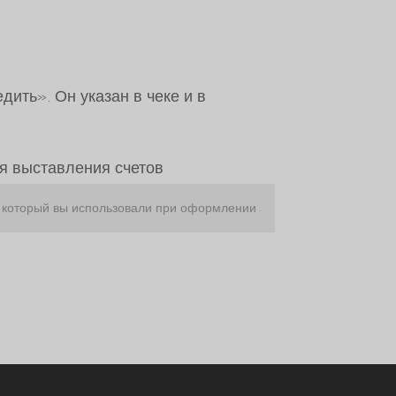
дить». Он указан в чеке и в
ພາສາລາວ
Bahasa Melayu
я выставления счетов
O‘zbekcha
Deutsch (Sie)
日本語
ქართული
Қазақ тілі
简体中文
한국어