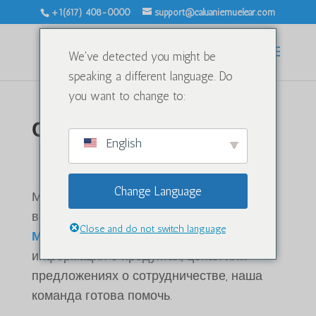
+1(617) 408-0000
support@caluaniemuelear.com
We've detected you might be
speaking a different language. Do
you want to change to:
Свяжитесь с нами
English
Свяжитесь с нами
Change Language
Мы здесь, чтобы помочь вам с любыми
вопросами или запросами о
Калуани
Close and do not switch language
Мулеар
и наши услуги. Если вам нужна
информация о продуктах, ценах или
предложениях о сотрудничестве, наша
команда готова помочь.