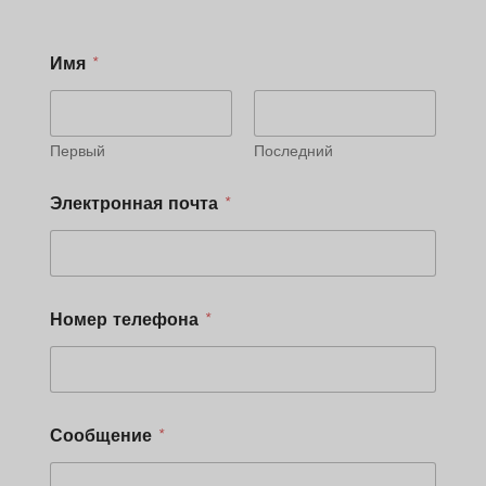
Имя
*
Первый
Последний
*
Электронная почта
*
Н
о
м
е
р
*
Номер телефона
*
Сообщение
*