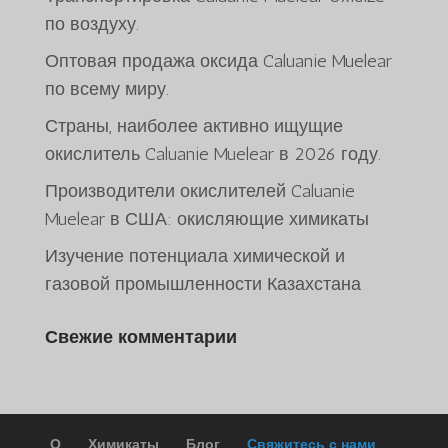
по воздуху.
Оптовая продажа оксида Caluanie Muelear
по всему миру.
Страны, наиболее активно ищущие
окислитель Caluanie Muelear в 2026 году.
ພາສາລາວ
Производители окислителей Caluanie
Bahasa Melayu
Muelear в США: окисляющие химикаты
O‘zbekcha
Изучение потенциала химической и
Deutsch (Sie)
газовой промышленности Казахстана
日本語
Свежие комментарии
ქართული
Қазақ тілі
简体中文
한국어
О
Химикаты
Блог
Свяжитесь с нами