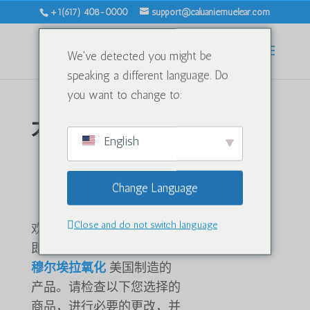
+1(617) 408-0000
support@caluaniemuelear.com
We've detected you might be
speaking a different language. Do
you want to change to:
大车
English
我的购物车 –
Caluanie Muelear
Change Language
美国制造
Close and do not switch language
欢迎加入购物车！只需几步
即可获得高品质
卡鲁阿尼·
穆尔埃拉氧化
美国制造的
产品。请检查以下您选择的
商品，进行必要的更改，并