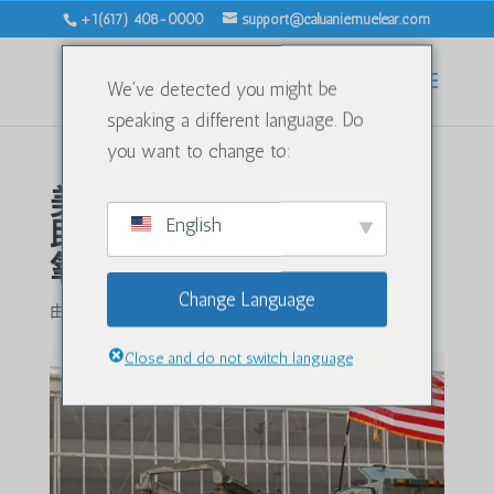
+1(617) 408-0000
support@caluaniemuelear.com
We've detected you might be
speaking a different language. Do
you want to change to:
美国对乌克兰的武器援
English
助：对卡拉瓦尼·穆埃利亚
氧化锌出口的影响
Change Language
由
|
2025 年 7 月 15 日
|
未分类
|
0 条评论
Close and do not switch language