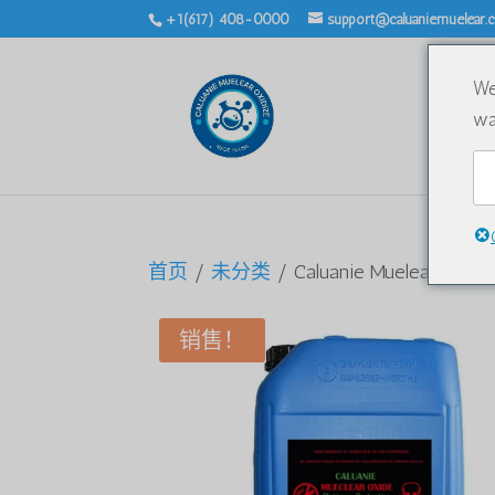
+1(617) 408-0000
support@caluaniemuelear
We
wa
首页
/
未分类
/ Caluanie Muelear 氧化 2
销售！