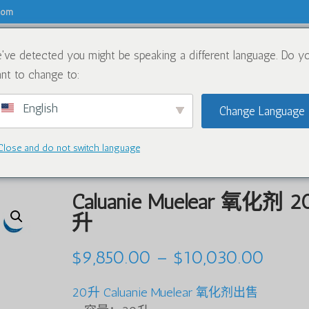
.com
've detected you might be speaking a different language. Do y
关于
化学品
nt to change to:
English
Change Language
Close and do not switch language
0Liters
Caluanie Muelear 氧化剂 2
升
价
$
9,850.00
–
$
10,030.00
格
20升 Caluanie Muelear 氧化剂出售
范