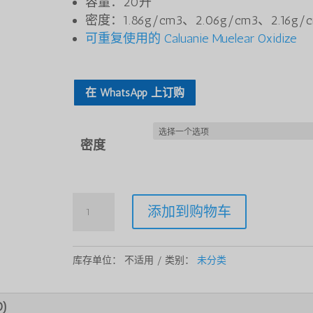
容量：20升
围：
密度：1.86g/cm3、2.06g/cm3、2.16g/
$9,85
可重复使用的 Caluanie Muelear Oxidize
至
$10,0
在 WhatsApp 上订购
密度
Caluanie
添加到购物车
Muelear
Oxidize
20Liters
库存单位：
不适用
类别：
未分类
数
量
)