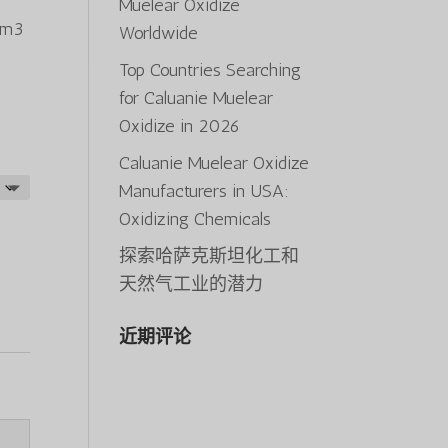
Muelear Oxidize
cm3
0.00
Worldwide
Top Countries Searching
30.00
for Caluanie Muelear
Oxidize in 2026
Caluanie Muelear Oxidize
Manufacturers in USA:
Oxidizing Chemicals
探索哈萨克斯坦化工和
天然气工业的潜力
近期评论