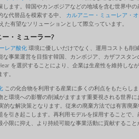
保します。韓国やカンボジアなどの地域を含む世界中の
的な代替品を模索する中、
カルアニー・ミューレア・オ
えた有望なソリューションとして際立っています。
ニー・ミューラー
?
ーレア酸化
環境に優しいだけでなく、運用コストも削
能な事業運営を目指す韓国、カンボジア、カザフスタン
muelear を選択することにより、企業は生産性を維持しな
ます。
化
この化合物を利用する産業に多くの利点をもたらしま
物と環境への影響の削減がますます重要視される世界に
再利用性は現実的な解決策となります。従来の廃棄方法では有害廃
題を引き起こします。再利用モデルを採用することで、
最小限に抑え、より持続可能な事業活動に貢献すること