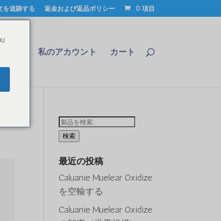
文を追跡する
返金および返品ポリシー
0 項目
ou
合わせ
私のアカウント
カート
検
索
検索
す
最近の投稿
る：
Caluanie Muelear Oxidize
を空輸する
Caluanie Muelear Oxidize