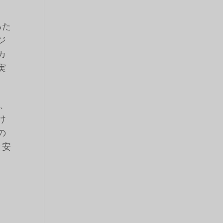
るた
ジ
カ
実
。
、
け
の
と安