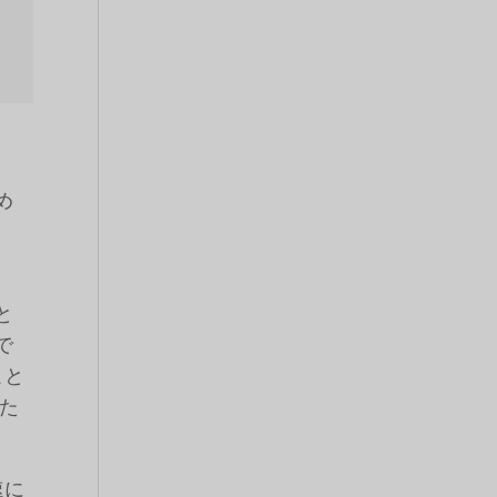
め
と
で
こと
た
速に