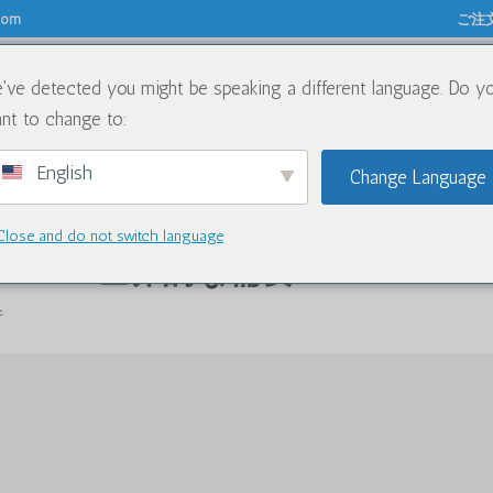
.com
ご注
've detected you might be speaking a different language. Do y
について
化学薬品
ブログ
お問い
nt to change to:
English
Change Language
Close and do not switch language
de in USA:-世界的な需要
件