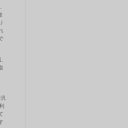
、
ま
り
れ
で
減、
取
つ汎
が利
て
す