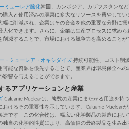
ーミューレア酸化
韓国、カンボジア、カザフスタンなど
の購入と使用済みの廃棄に多大なリソースを費やしてい
大幅に削減され、企業はその資金を他の重要な分野に振
最大化できます。さらに、企業は生産プロセスに求めら
を削減することで、市場における競争力を高めることが
ー・ミューレア・オキシダイズ
持続可能性、コスト削
用可能な資源を優先することで、産業界は環境保全への
の影響を与えることができます。
ize を使用するアプリケーションと産業
ズ
Caluanie Muelearは、複数の産業にまたがる用途を持
るその重要性を示しています。Caluanie Muelear
製造です。この化合物は、幅広い化学製品の製造におい
の独自の化学的性質により、高価値の最終製品を生み出