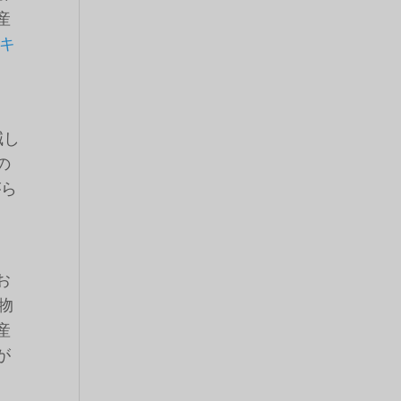
産
キ
減し
の
がら
お
棄物
産
が