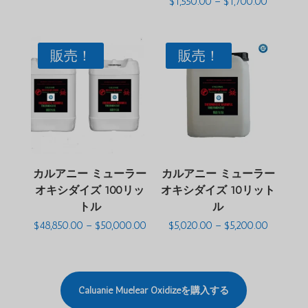
価
$
1,550.00
–
$
1,700.00
か
4.63
格
ら
の評価
帯:
$1,300.00
$1,550.0
か
ら
販売！
販売！
$1,700.0
カルアニー ミューラー
カルアニー ミューラー
オキシダイズ 100リッ
オキシダイズ 10リット
トル
ル
価
価
$
48,850.00
–
$
50,000.00
$
5,020.00
–
$
5,200.00
格
格
帯:
帯:
$48,850.00
$5,020.0
か
か
ら
ら
$50,000.00
$5,200.0
Caluanie Muelear Oxidizeを購入する