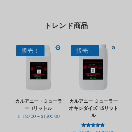
トレンド商品
販売！
販売！
カルアニー・ミューラ
カルアニー ミューラー
ー 1リットル
オキシダイズ 1.5リット
ル
価
$
1,160.00
–
$
1,300.00
格
帯:
$1,160.00
5点満点中