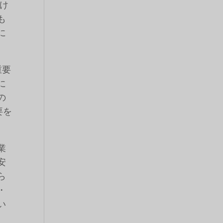
け
も
に
重要
に
の
要を
業
安
ら
・
い