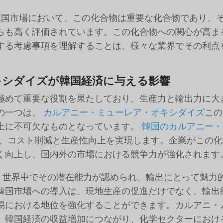
国市場において、この化合物は重要な化合物であり、
らも高く評価されています。この化合物への関心が高ま
する考慮事項を理解することは、様々な業界でその利点
キシダイズが韓国経済に与える影響
極めて重要な役割を果たしており、生産力と輸出力に大
の一つは、
カルアニー・ミューレア・オキシダイズ
この
上に不可欠なものとなっています。
韓国のカルアニー・
、コスト削減と生産性向上を実現します。企業がこの化
く向上し、国内外の市場における競争力が強化されます
ー
世界中でその潜在能力が認められ、輸出にとって魅力
韓国市場への導入は、現地生産の促進だけでなく、輸出
易における地位を強化することができます。カルアニ・
、韓国経済の収益増加につながり、化学セクターにおけ