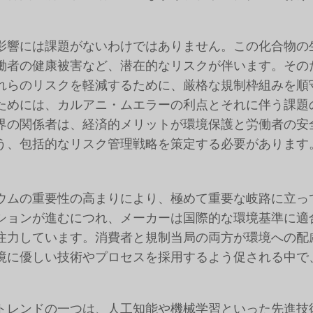
影響には課題がないわけではありません。この化合物の
働者の健康被害など、潜在的なリスクが伴います。その
れらのリスクを軽減するために、厳格な規制枠組みを順
ためには、カルアニ・ムエラーの利点とそれに伴う課題
界の関係者は、経済的メリットが環境保護と労働者の安
う、包括的なリスク管理戦略を策定する必要があります
ウムの重要性の高まりにより、極めて重要な岐路に立っ
ションが進むにつれ、メーカーは国際的な環境基準に適
注力しています。消費者と規制当局の両方が環境への配
境に優しい技術やプロセスを採用するよう促される中で
トレンドの一つは、人工知能や機械学習といった先進技