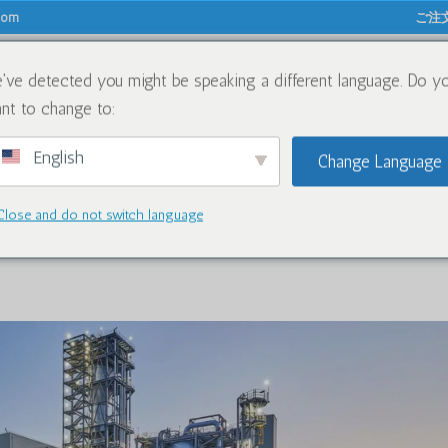
.com
ご注
've detected you might be speaking a different language. Do y
について
化学薬品
ブログ
お問い
nt to change to:
English
Change Language
Close and do not switch language