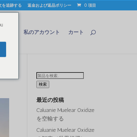
文を追跡する
返金および返品ポリシー
0 項目
ou
合わせ
私のアカウント
カート
検
索
検索
す
最近の投稿
る：
Caluanie Muelear Oxidize
を空輸する
Caluanie Muelear Oxidize