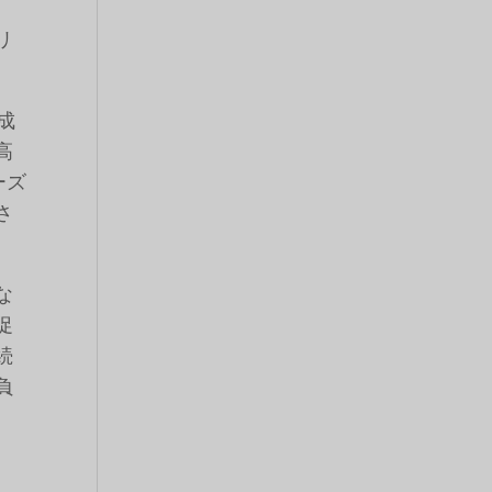
リ
成
高
ーズ
さ
な
促
続
負