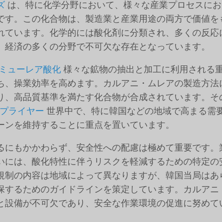
ズ
は、特に化学分野において、様々な産業プロセスにお
です。この化合物は、製造業と産業用途の両方で価値を
れています。化学的には酸化剤に分類され、多くの反応
、経済の多くの分野で不可欠な存在となっています。
ミューレア酸化
様々な鉱物の抽出と加工に利用される
ち、操業効率を高めます。カルアニ・ムレアの製造方法
り、高品質基準を満たす化合物が合成されています。そ
earサプライヤー
世界中で、特に韓国などの地域で高まる需
ーンを維持することに重点を置いています。
るにもかかわらず、安全性への配慮は極めて重要です。
いには、酸化特性に伴うリスクを軽減するための特定の
規制の内容は地域によって異なりますが、韓国当局はあ
保するためのガイドラインを策定しています。カルアニ
と設備が不可欠であり、安全な作業環境の促進に努めて