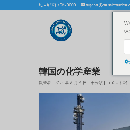
+1(617) 408-0000
support@caluaniemuelear
We
wa
韓国の化学産業
執筆者
|
2023 年 6 月 9 日
|
未分類
|
コメント0件