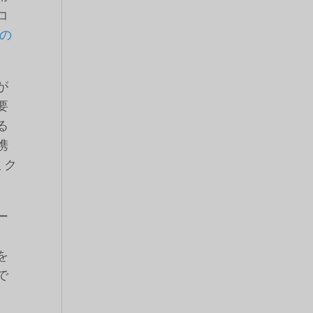
コ
の
が
要
る
携
ミク
ー
、
を
で