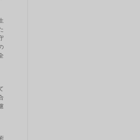
生
た
守
の
全
。
て
合
慮
、
術