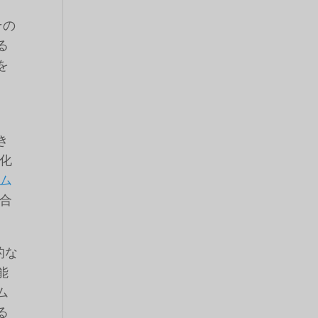
その
る
を
き
化
ム
合
。
的な
能
ム
る