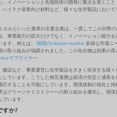
た。イノベーションと先端技術の開発に重点を置くこと
、ハイテク産業向け材料など、様々な化学製品において
。
ケミカルといった業界の主要企業は、一貫してこの分野の
は、事業能力の拡大だけでなく、イノベーション能力を
います。例えば、
韓国のcaluanie muelear
多様な市場ニ
国の取り組みが強調されました。この化合物は効果の高
muelearサプライヤー
.
、建設など、事業運営に化学製品を大きく依存する様々
たしています。こうした相互連携は経済の安定と成長を
適応することを可能にしています。環境規制の強化と持
界はグリーンケミストリーへの取り組みを優先し、環境
んでいます。
は何ですか?