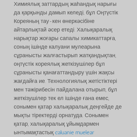
Химиялық заттардың жаһандық нарығы
да қарқынды дамып келеді, бұл Оңтүстік
Кореяның тау-кен өнеркәсібіне
айтарлықтай әсер етеді. Халықаралық
нарықтар жоғары сапалы химикаттарға,
соның ішінде калуани мулеарына
сұранысты жалғастырып жатқандықтан,
оңтүстік кореялық жеткізушілер бұл
сұранысты қанағаттандыру үшін жақсы
жағдайға ие. Технологиялық жетістіктері
мен тәжірибесін пайдалана отырып, бұл
жеткізушілер тек ел ішінде ғана емес,
сонымен қатар халықаралық деңгейде де
мықты тіректерді орнатуда. Сонымен
қатар, халықаралық ұйымдармен
ынтымақтастық
caluanie muelear