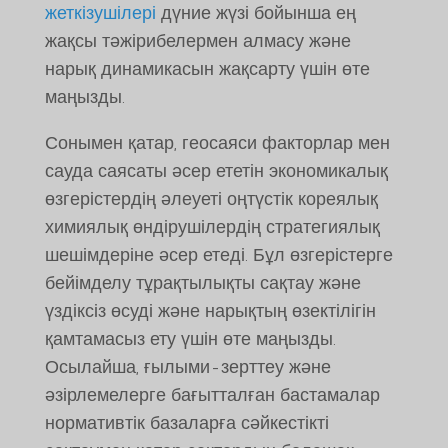
жеткізушілері
дүние жүзі бойынша ең
жақсы тәжірибелермен алмасу және
нарық динамикасын жақсарту үшін өте
маңызды.
Сонымен қатар, геосаяси факторлар мен
сауда саясаты әсер ететін экономикалық
өзгерістердің әлеуеті оңтүстік кореялық
химиялық өндірушілердің стратегиялық
шешімдеріне әсер етеді. Бұл өзгерістерге
бейімделу тұрақтылықты сақтау және
үздіксіз өсуді және нарықтың өзектілігін
қамтамасыз ету үшін өте маңызды.
Осылайша, ғылыми-зерттеу және
әзірлемелерге бағытталған бастамалар
нормативтік базаларға сәйкестікті