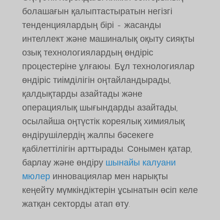
болашағын қалыптастыратын негізгі
тенденциялардың бірі - жасанды
интеллект және машиналық оқыту сияқты
озық технологиялардың өндіріс
процестеріне ұлғаюы. Бұл технологиялар
өндіріс тиімділігін оңтайландырады,
қалдықтарды азайтады және
операциялық шығындарды азайтады,
осылайша оңтүстік кореялық химиялық
өндірушілердің жалпы бәсекеге
қабілеттілігін арттырады. Сонымен қатар,
барлау және өндіру
шынайы калуани
мюлер
инновациялар мен нарықты
кеңейту мүмкіндіктерін ұсынатын өсіп келе
жатқан секторды атап өту.