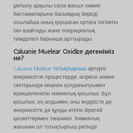
ұмтылу арқылы сала жасыл химия
бастамаларына басымдық береді,
осылайша оның қоршаған ортаға тигізетін
ізін азайтады және операциялық
тиімділікті барынша арттырады.
Caluanie Muelear Oxidize дегеніміз
не?
Caluanie Muelear тотықтырғыш
әртүрлі
өнеркәсіптік процестерде, әсіресе химия
секторында кеңінен қолданылуымен
ерекшеленетін химиялық қосылыс. Бұл
қосылыс, ең алдымен, оны өндірісте де,
өнеркәсіпте де құнды ететін бірегей
қасиеттерімен танымал. Химиялық
жағынан ол тотықтырғыш ретінде