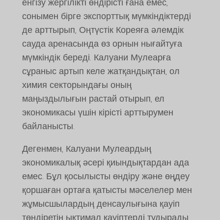
енгізу жергілікті өндірісті ғана емес,
сонымен бірге экспорттық мүмкіндіктерді
де арттырып, Оңтүстік Кореяға әлемдік
сауда аренасында өз орнын нығайтуға
мүмкіндік береді. Калуани Мулеарға
сұраныс артып келе жатқандықтан, ол
химия секторындағы оның
маңыздылығын растай отырып, ел
экономикасы үшін кірісті арттырумен
байланысты.
Дегенмен, Калуани Мулеардың
экономикалық әсері қиындықтардан ада
емес. Бұл қосылысты өндіру және өңдеу
қоршаған ортаға қатысты мәселелер мен
жұмысшылардың денсаулығына қауіп
төндіретін ықтимал қауіптерді тудырады.