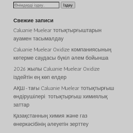
Іздеу:
Іздеу
Свежие записи
Caluanie Muelear тотықтырғыштарын
ауамен тасымалдау
Caluanie Muelear Oxidize компаниясының
көтерме саудасы бүкіл әлем бойынша
2026 жылы Caluanie Muelear Oxidize
іздейтін ең көп елдер
АҚШ-тағы Caluanie Muelear тотықтырғыш
ພາສາລາວ
өндірушілері: тотықтырғыш химиялық
Bahasa Melayu
заттар
O‘zbekcha
Қазақстанның химия және газ
Deutsch (Sie)
өнеркәсібінің әлеуетін зерттеу
日本語