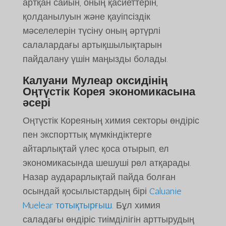
артқан сайын, оның қасиеттерін,
қолданылуын және қауіпсіздік
мәселелерін түсіну оның әртүрлі
салалардағы артықшылықтарын
пайдалану үшін маңызды болады.
Калуани Мулеар оксидінің
Оңтүстік Корея экономикасына
әсері
Оңтүстік Кореяның химия секторы өндіріс
пен экспорттық мүмкіндіктерге
айтарлықтай үлес қоса отырып, ел
экономикасында шешуші рөл атқарады.
Назар аударарлықтай пайда болған
осындай қосылыстардың бірі
Caluanie
Muelear тотықтырғыш
. Бұл химия
саладағы өндіріс тиімділігін арттырудың