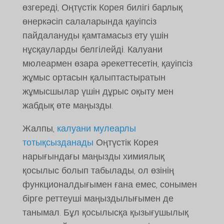
өзгереді, Оңтүстік Корея билігі барлық
өнеркәсіп салаларында қауіпсіз
пайдалануды қамтамасыз ету үшін
нұсқауларды белгілейді. Калуани
мюлеармен өзара әрекеттесетін, қауіпсіз
жұмыс ортасын қалыптастыратын
жұмысшылар үшін дұрыс оқыту мен
жабдық өте маңызды.
Жалпы,
калуани мулеарлы
тотықсызданады
Оңтүстік Корея
нарығындағы маңызды химиялық
қосылыс болып табылады, ол өзінің
функционалдығымен ғана емес, сонымен
бірге реттеуші маңыздылығымен де
танымал. Бұл қосылысқа қызығушылық