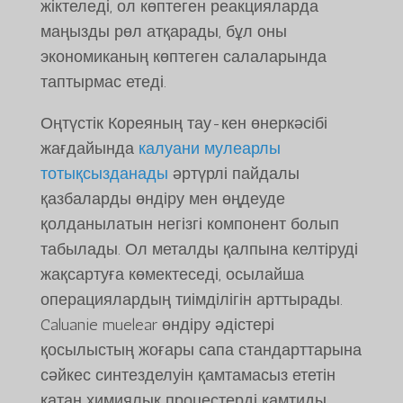
жіктеледі, ол көптеген реакцияларда
маңызды рөл атқарады, бұл оны
экономиканың көптеген салаларында
таптырмас етеді.
Оңтүстік Кореяның тау-кен өнеркәсібі
жағдайында
калуани мулеарлы
тотықсызданады
әртүрлі пайдалы
қазбаларды өндіру мен өңдеуде
қолданылатын негізгі компонент болып
табылады. Ол металды қалпына келтіруді
жақсартуға көмектеседі, осылайша
операциялардың тиімділігін арттырады.
Caluanie muelear өндіру әдістері
қосылыстың жоғары сапа стандарттарына
сәйкес синтезделуін қамтамасыз ететін
қатаң химиялық процестерді қамтиды.