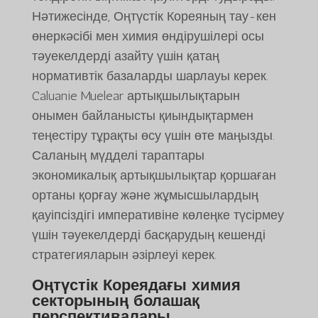
Нәтижесінде, Оңтүстік Кореяның тау-кен
өнеркәсібі мен химия өндірушілері осы
тәуекелдерді азайту үшін қатаң
нормативтік базаларды шарлауы керек.
Caluanie Muelear артықшылықтарын
онымен байланысты қиындықтармен
теңестіру тұрақты өсу үшін өте маңызды.
Саланың мүдделі тараптары
экономикалық артықшылықтар қоршаған
ортаны қорғау және жұмысшылардың
қауіпсіздігі императивіне көлеңке түсірмеу
үшін тәуекелдерді басқарудың кешенді
стратегияларын әзірлеуі керек.
Оңтүстік Кореядағы химия
секторының болашақ
перспективалары