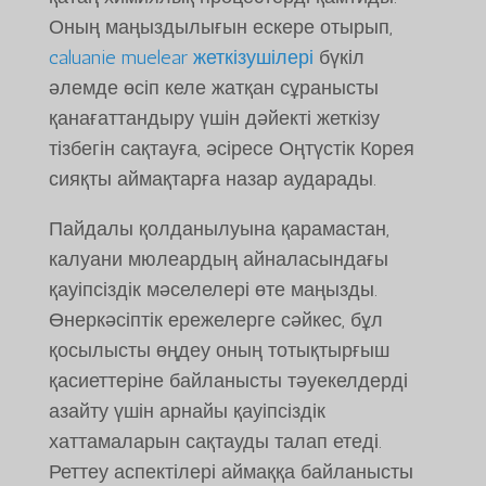
Оның маңыздылығын ескере отырып,
caluanie muelear жеткізушілері
бүкіл
әлемде өсіп келе жатқан сұранысты
қанағаттандыру үшін дәйекті жеткізу
тізбегін сақтауға, әсіресе Оңтүстік Корея
сияқты аймақтарға назар аударады.
Пайдалы қолданылуына қарамастан,
калуани мюлеардың айналасындағы
қауіпсіздік мәселелері өте маңызды.
Өнеркәсіптік ережелерге сәйкес, бұл
қосылысты өңдеу оның тотықтырғыш
қасиеттеріне байланысты тәуекелдерді
азайту үшін арнайы қауіпсіздік
хаттамаларын сақтауды талап етеді.
Реттеу аспектілері аймаққа байланысты