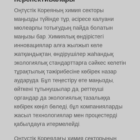
Оңтүстік Кореяның химия секторы
маңызды түйінде тұр, әсіресе калуани
мюлеарлы тотығудың пайда болатын
маңызы бар. Химиялық өндірістегі
инновациялар алға жылжып келе
жатқандықтан, өндірушілер жаһандық
экологиялық стандарттарға сәйкес келетін
тұрақтылық тәжірибесіне көбірек назар
аударуда. Бұл теңестіру өте маңызды,
өйткені тұтынушылар да, реттеуші
органдар да экологиялық тазалыққа
көбірек көңіл бөледі, бұл компанияларды
жасыл технологиялар мен процестерді
қабылдауға итермелейді.
Оңтүстік Кореядағы химия секторының