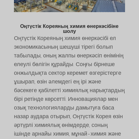
Оңтүстік Кореяның химия өнеркәсібіне
шолу
Оңтүстік Кореяның химия өнеркәсібі ел
экономикасының шешуші тірегі болып
табылады, оның жалпы өнеркәсіп өнімінің
елеулі бөлігін құрайды. Соңғы бірнеше
онжылдықта сектор керемет өзгерістерге
ұшырап, өзін әлемдегі ең ірі және
бәсекеге қабілетті химиялық нарықтардың
бірі ретінде көрсетті. Инновациялар мен
озық технологияларды дамытуға баса
назар аудара отырып, Оңтүстік Корея өзін
әртүрлі химиялық өнімдерде, соның
ішінде арнайы химия, мұнай-химия және