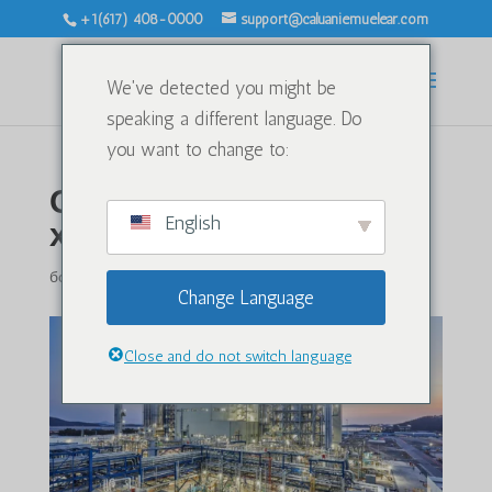
+1(617) 408-0000
support@caluaniemuelear.com
We've detected you might be
speaking a different language. Do
you want to change to:
Оңтүстік Кореяның
English
химия өнеркәсібі
бойынша
|
9 маусым, 2023 жыл
|
Санатсыз
|
0 пікір
Change Language
Close and do not switch language