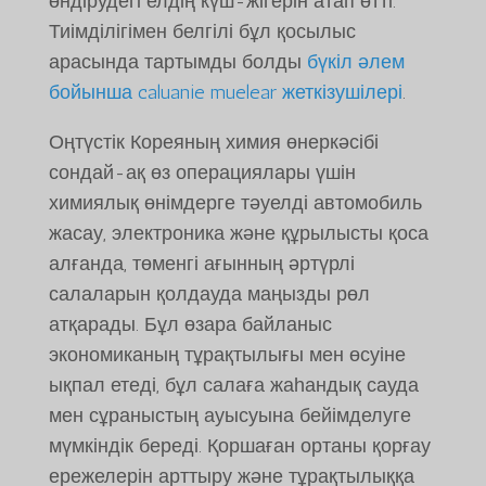
өндірудегі елдің күш-жігерін атап өтті.
Тиімділігімен белгілі бұл қосылыс
арасында тартымды болды
бүкіл әлем
бойынша caluanie muelear жеткізушілері
.
Оңтүстік Кореяның химия өнеркәсібі
сондай-ақ өз операциялары үшін
химиялық өнімдерге тәуелді автомобиль
жасау, электроника және құрылысты қоса
алғанда, төменгі ағынның әртүрлі
салаларын қолдауда маңызды рөл
атқарады. Бұл өзара байланыс
экономиканың тұрақтылығы мен өсуіне
ықпал етеді, бұл салаға жаһандық сауда
мен сұраныстың ауысуына бейімделуге
мүмкіндік береді. Қоршаған ортаны қорғау
ережелерін арттыру және тұрақтылыққа