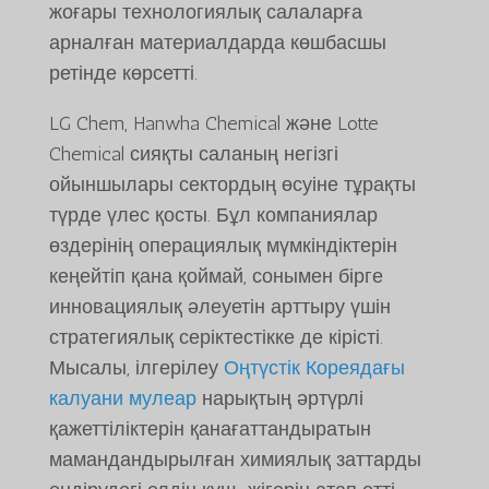
жоғары технологиялық салаларға
арналған материалдарда көшбасшы
ретінде көрсетті.
LG Chem, Hanwha Chemical және Lotte
Chemical сияқты саланың негізгі
ойыншылары сектордың өсуіне тұрақты
түрде үлес қосты. Бұл компаниялар
өздерінің операциялық мүмкіндіктерін
кеңейтіп қана қоймай, сонымен бірге
инновациялық әлеуетін арттыру үшін
стратегиялық серіктестікке де кірісті.
Мысалы, ілгерілеу
Оңтүстік Кореядағы
калуани мулеар
нарықтың әртүрлі
қажеттіліктерін қанағаттандыратын
мамандандырылған химиялық заттарды