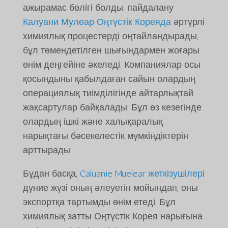
ажырамас бөлігі болды. пайдалану
Калуани Мулеар Оңтүстік Кореяда
әртүрлі
химиялық процестерді оңтайландырады,
бұл төмендетілген шығындармен жоғары
өнім деңгейіне әкеледі. Компаниялар осы
қосындыны қабылдаған сайын олардың
операциялық тиімділігінде айтарлықтай
жақсартулар байқалады. Бұл өз кезегінде
олардың ішкі және халықаралық
нарықтағы бәсекелестік мүмкіндіктерін
арттырады.
Бұдан басқа,
Caluanie Muelear жеткізушілері
дүние жүзі оның әлеуетін мойындап, оны
экспортқа тартымды өнім етеді. Бұл
химиялық затты Оңтүстік Корея нарығына