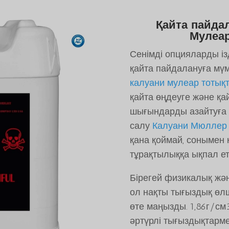
Қайта пайда
Мулеа
Сенімді опцияларды із
қайта пайдалануға мүм
калуани мулеар тоты
қайта өңдеуге және қа
шығындарды азайтуға м
салу
Калуани Мюллер
қана қоймай, сонымен 
тұрақтылыққа ықпал ет
Бірегей физикалық жән
ол нақты тығыздық өлш
өте маңызды. 1,86г/см3
әртүрлі тығыздықтармен