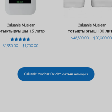
Caluanie Muelear
Caluanie Muelear
отықтырғышы 1,5 литр
тотықтырғыш 100 ли
$
48,850.00
–
$
50,000.00
5-тен
Баға
$
1,550.00
–
$
1,700.00
4.63
диапазоны:
деп
$1,550.00
бағаланды
және
$1,700.00
Caluanie Muelear Oxidize сатып алыңыз