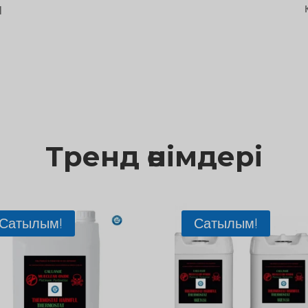
Н
Тренд өнімдері
Сатылым!
Сатылым!