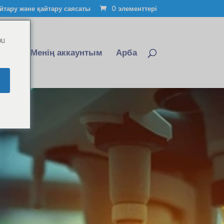
йтару және қайтару саясаты
0 элементтері
ou
ыңыз
Менің аккаунтым
Арба