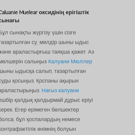
Caluanie Muelear оксидінің ерігіштік
сынағы
Бұл сынақты жүргізу үшін сізге
тазартылған су, мөлдір шыны ыдыс
және араластырғыш таяқша қажет. Аз
мөлшерін салыңыз
Калуани Мюллер
шыны ыдысқа салып, тазартылған
суды қосыңыз. Қоспаны ақырын
араластырыңыз.
Нағыз калуани
ешбір қалдық қалдырмай дұрыс еріуі
керек. Егер ерімеген бөлшектер
болса, бұл қоспалардың немесе
контрафактілік өнімнің болуын