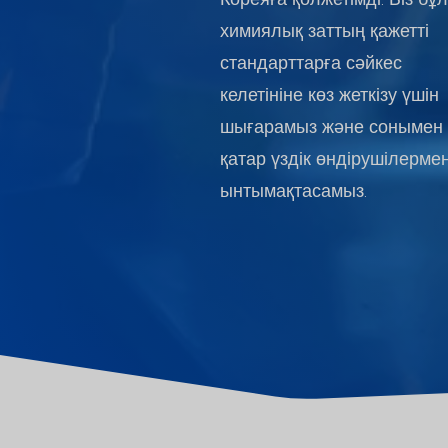
химиялық заттың қажетті
стандарттарға сәйкес
келетініне көз жеткізу үшін
шығарамыз және сонымен
қатар үздік өндірушілерме
ынтымақтасамыз.