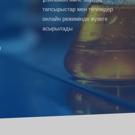
тапсырыстар мен төлемдер
онлайн режимінде жүзеге
асырылады.
н