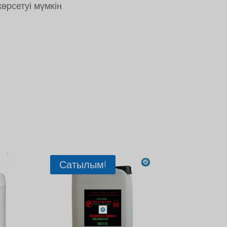
көрсетуі мүмкін.
Сатылым!