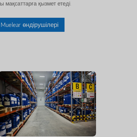
ы мақсаттарға қызмет етеді.
e Muelear өндірушілері