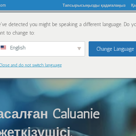
.com
Тапсырысыңызды қадағалаңыз
Қа
've detected you might be speaking a different language. Do y
туралы
Химиялық заттар
Блог
Хабарлас
nt to change to:
English
Change Language
Close and do not switch language
алған Caluanie
 жеткізушісі.