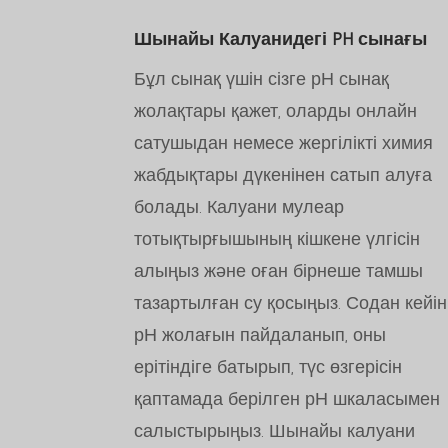
Шынайы Калуанидегі PH сынағы
Бұл сынақ үшін сізге рН сынақ
жолақтары қажет, оларды онлайн
сатушыдан немесе жергілікті химия
жабдықтары дүкенінен сатып алуға
болады. Калуани мулеар
тотықтырғышының кішкене үлгісін
алыңыз және оған бірнеше тамшы
тазартылған су қосыңыз. Содан кейін
рН жолағын пайдаланып, оны
ерітіндіге батырып, түс өзгерісін
қаптамада берілген рН шкаласымен
салыстырыңыз. Шынайы калуани