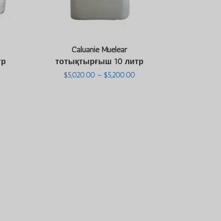
Caluanie Muelear
тр
тотықтырғыш 10 литр
Баға
Баға
$
5,020.00
–
$
5,200.00
диапазоны:
диапазоны:
$48,850.00
$5,020.00
және
және
$50,000.00
$5,200.00