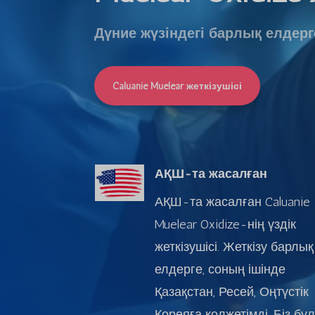
Дүние жүзіндегі барлық елдерге
Caluanie Muelear жеткізушісі
АҚШ-та жасалған
АҚШ-та жасалған Caluanie
Muelear Oxidize-нің үздік
жеткізушісі. Жеткізу барлық
елдерге, соның ішінде
Қазақстан, Ресей, Оңтүстік
Кореяға қолжетімді. Біз бұл