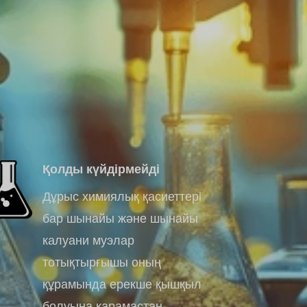
Қолды күйдірмейді
Дұрыс химиялық қасиеттері
бар шынайы және шынайы
калуани муэлар
тотықтырғышы оның
құрамында ерекше қышқыл
болуына қарамастан