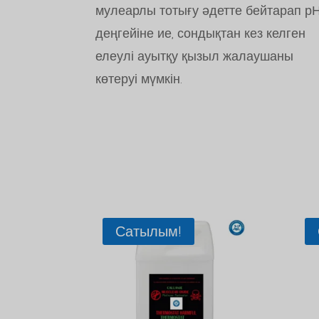
мулеарлы тотығу әдетте бейтарап р
деңгейіне ие, сондықтан кез келген
елеулі ауытқу қызыл жалаушаны
көтеруі мүмкін.
Сатылым!