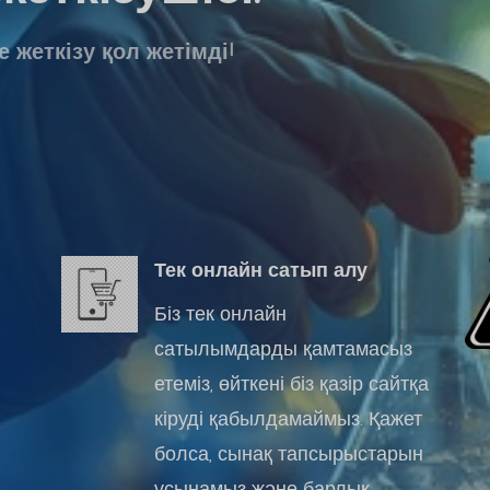
 жеткізу қол жетімді!
Тек онлайн сатып алу
Біз тек онлайн
сатылымдарды қамтамасыз
етеміз, өйткені біз қазір сайтқа
кіруді қабылдамаймыз. Қажет
болса, сынақ тапсырыстарын
ұсынамыз және барлық