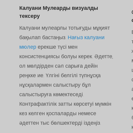
Калуани Мулеарды визуалды
тексеру
Калуани мулеарлы тотығуды мұқият
бақылап бастаңыз.
Нағыз калуани
мюлер
ерекше түсі мен
консистенциясы болуы керек. Әдетте,
ол мөлдірден сәл сарыға дейін
реңкке ие. Үлгіні белгілі түпнұсқа
нұсқалармен салыстыру бұл
салыстыруға көмектеседі.
Контрафактілік затты көрсетуі мүмкін
кез келген қоспаларды немесе
әдеттен тыс бөлшектерді іздеңіз.