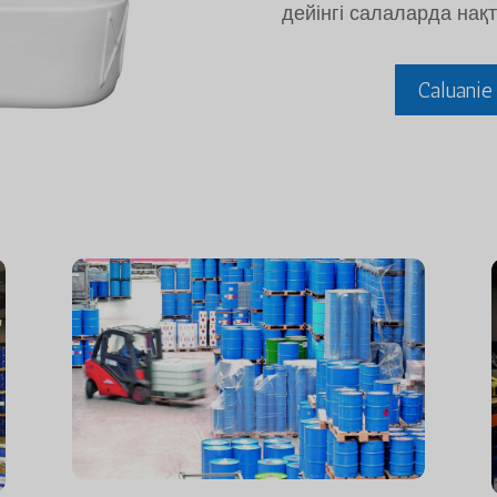
дейінгі салаларда нақт
Caluani