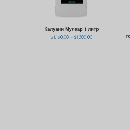
Калуани Мулеар 1 литр
т
Баға
$
1,160.00
–
$
1,300.00
диапазоны:
$1,160.00
және
$1,300.00