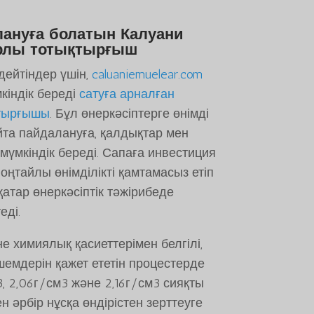
лануға болатын Калуани
рлы тотықтырғыш
дейтіндер үшін,
caluaniemuelear.com
кіндік береді
сатуға арналған
қтырғышы
. Бұл өнеркәсіптерге өнімді
йта пайдалануға, қалдықтар мен
үмкіндік береді. Сапаға инвестиция
оңтайлы өнімділікті қамтамасыз етіп
қатар өнеркәсіптік тәжірибеде
еді.
е химиялық қасиеттерімен белгілі,
емдерін қажет ететін процестерде
, 2,06г/см3 және 2,16г/см3 сияқты
 әрбір нұсқа өндірістен зерттеуге