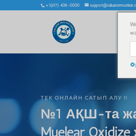
+1(617) 408-0000
support@caluaniemuelear
We
wa
ТЕК ОНЛАЙН САТЫП АЛУ !!
№1 АҚШ-та жас
Muelear Oxidize