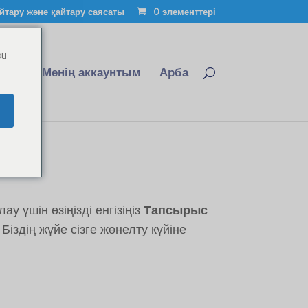
йтару және қайтару саясаты
0 элементтері
ou
ыңыз
Менің аккаунтым
Арба
у үшін өзіңізді енгізіңіз
Тапсырыс
іздің жүйе сізге жөнелту күйіне