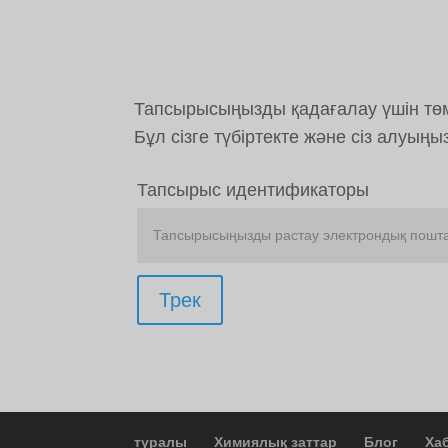
Тапсырысыңызды қадағалау үшін төм
Бұл сізге түбіртекте және сіз алуыңы
Тапсырыс идентификаторы
Трек
туралы
Химиялық заттар
Блог
Ха