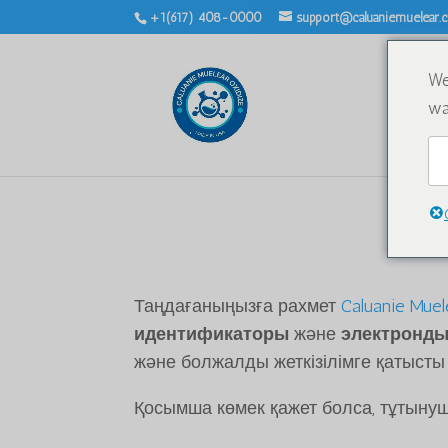
+1(617) 408-0000
support@caluaniemuelear
We
wa
Таңдағаныңызға рахмет
Caluanie Mue
идентификаторы
және
электронды
және болжалды жеткізілімге қатысты 
Қосымша көмек қажет болса, тұтыну