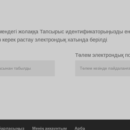
ендегі жолаққа Тапсырыс идентификаторыңызды енгі
з керек растау электрондық хатында берілді.
Төлем электрондық п
барласыңыз
Менің аккаунтым
Арба