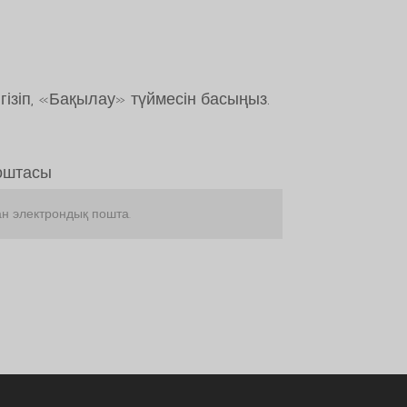
зіп, «Бақылау» түймесін басыңыз.
ພາສາລາວ
Bahasa Melayu
оштасы
O‘zbekcha
Deutsch (Sie)
日本語
ქართული
简体中文
한국어
Tiếng Việt