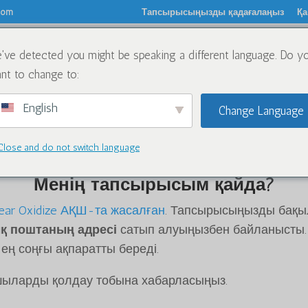
.com
Тапсырысыңызды қадағалаңыз
Қа
've detected you might be speaking a different language. Do y
туралы
Химиялық заттар
Блог
Хабарлас
nt to change to:
English
Change Language
Close and do not switch language
Менің тапсырысым қайда?
lear Oxidize АҚШ-та жасалған
. Тапсырысыңызды бақыла
қ поштаның адресі
сатып алуыңызбен байланысты. Б
ең соңғы ақпаратты береді.
шыларды қолдау тобына хабарласыңыз.