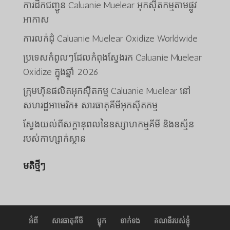
ការដឹកជញ្ជូន Caluanie Muelear អុកស៊ីតកម្មតាមផ្លូវ
អាកាស
ការលក់ដុំ Caluanie Muelear Oxidize Worldwide
ប្រទេសកំពូលៗដែលកំពុងស្វែងរក Caluanie Muelear
Oxidize ក្នុងឆ្នាំ 2026
ພາສາລາວ
ក្រុមហ៊ុនផលិតអុកស៊ីតកម្ម Caluanie Muelear នៅ
Bahasa Melayu
សហរដ្ឋអាមេរិក៖ សារធាតុគីមីអុកស៊ីតកម្ម
O‘zbekcha
ស្វែងយល់ពីសក្តានុពលនៃឧស្សាហកម្មគីមី និងឧស្ម័ន
Deutsch (Sie)
របស់កាហ្សាក់ស្ថាន
日本語
មតិថ្មីៗ
ქართული
Қазақ тілі
简体中文
한국어
អំពី
សារធាតុគីមី
ប្លុក
ទាក់ទង
គណនីរបស់ខ្ញុំ