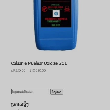
Caluanie Muelear Oxidize 20L
ជួរ
$
9,850.00
-
$
10,030.00
តម្លៃ៖
$9,850.00
ដល់
ស្វែងរក៖
ស្វែងរក
$10,030.00
ប្រកាស​ថ្មីៗ