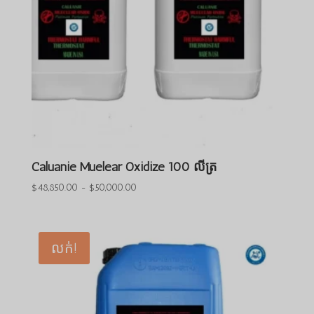
Caluanie Muelear Oxidize 100 លីត្រ
ជួរ
$
48,850.00
-
$
50,000.00
តម្លៃ៖
$48,850.00
ដល់
លក់!
$50,000.00