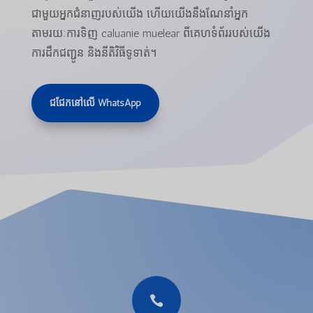
ជាមួយអ្នកជំនាញរបស់យើង ហើយយើងនឹងណែនាំអ្នក
តាមរយៈការទិញ caluanie muelear ពីគេហទំព័ររបស់យើង
ការដឹកជញ្ជូន និងនីតិវិធីទូទាត់។
ជជែកនៅលើ WhatsApp
