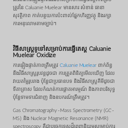
ត្រូវនៃ Caluanie Muelear មានសារៈសំខាន់ ធានា
សុវត្ថិភាព កាត់បន្ថយការប៉ះពាល់ផ្នែកហិរញ្ញវត្ថុ និងរក្សា
ការអនុលោមតាមច្បាប់។
វិធីសាស្រ្តទូទៅសម្រាប់ការធ្វើតេស្ត Caluanie
Muelear Oxidize
ការផ្ទៀងផ្ទាត់ភាពត្រឹមត្រូវ
Caluanie Muelear
ពាក់ព័ន្ធ
នឹងវិធីសាស្ត្ររូបវន្តដូចជា ការត្រួតពិនិត្យមើលឃើញ ដែល
វាយតម្លៃរូបរាង ប៉ុន្តែជាប្រធានបទ និងវិធីសាស្ត្រគីមីដូចជា
ទីតាត្រាស ដែលកំណត់ការផ្តោតអារម្មណ៍ និងភាពបរិសុទ្ធ
ប៉ុន្តែទាមទារជំនាញ និងឧបករណ៍ត្រឹមត្រូវ។
Gas Chromatography-Mass Spectrometry (GC-
MS) និង Nuclear Magnetic Resonance (NMR)
spectroscopy គឺជាបច្ចេកទេសដ៏ពេញនិយមសម្រាប់ការ