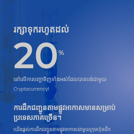
រក្សាទុករហូតដល់
20
%
នៅលើការបញ្ជាទិញទាំងអស់ដែលបានបង់ជាមួយ
Cryptocurrency!
ការដឹកជញ្ជូនតាមផ្លូវអាកាសមានសម្រាប់
ប្រទេសភាគច្រើន។
យើងផ្តល់ការដឹកជញ្ជូនតាមផ្លូវអាកាសជាមួយក្រុមហ៊ុនដឹក