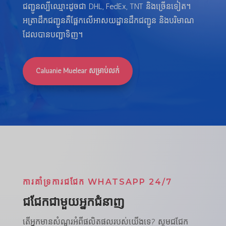
ជញ្ជូនល្បីឈ្មោះដូចជា DHL, FedEx, TNT និងច្រើនទៀត។
អត្រាដឹកជញ្ជូនគឺផ្អែកលើអាសយដ្ឋានដឹកជញ្ជូន និងបរិមាណ
ដែលបានបញ្ជាទិញ។
Caluanie Muelear សម្រាប់លក់
ការគាំទ្រការជជែក WHATSAPP 24/7
ជជែកជាមួយអ្នកជំនាញ
តើអ្នកមានសំណួរអំពីផលិតផលរបស់យើងទេ? សូមជជែក