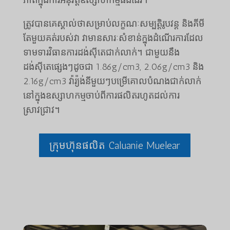
ត្រូវបានគេស្គាល់ថាសម្រាប់លក្ខណៈសម្បត្តិរូបវន្ត និងគីមី
តែមួយគត់របស់វា វាមានសារៈសំខាន់ក្នុងដំណើរការដែល
ទាមទារវិធានការដង់ស៊ីតេជាក់លាក់។ ជាមួយនឹង
ដង់ស៊ីតេផ្សេងៗដូចជា 1.86g/cm3, 2.06g/cm3 និង
2.16g/cm3 វ៉ារ្យ៉ង់នីមួយៗបម្រើគោលបំណងជាក់លាក់
នៅក្នុងឧស្សាហកម្មចាប់ពីការផលិតរហូតដល់ការ
ស្រាវជ្រាវ។
ក្រុមហ៊ុនផលិត Caluanie Muelear