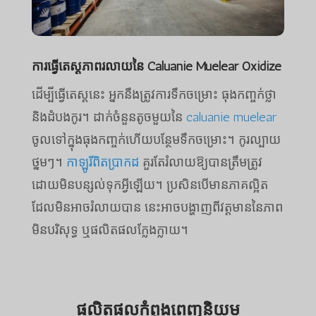
ការធ្វើតេស្តភាពរលាយនៃ Caluanie Muelear Oxidize
ដើម្បីធ្វើតេស្តនេះ អ្នកនឹងត្រូវការទឹកចម្រោះ ធុងកញ្ចក់ថ្លា
និងដំបងកូរ។ ដាក់ចំនួនតូចមួយនៃ
caluanie muelear
ចូលទៅក្នុងធុងកញ្ចក់ហើយបន្ថែមទឹកចម្រោះ។ កូរល្បាយ
ថ្នមៗ។
កាឡូរីពិតប្រាកដ
គួរតែរំលាយឱ្យបានត្រឹមត្រូវ
ដោយមិនបន្សល់ទុកអ្វីឡើយ។ ប្រសិនបើមានភាគល្អិត
ដែលមិនអាចរំលាយបាន នេះអាចបង្ហាញពីវត្តមាននៃភាព
មិនបរិសុទ្ធ ឬផលិតផលក្លែងក្លាយ។
ផលិតផលកំពុងពេញនិយម