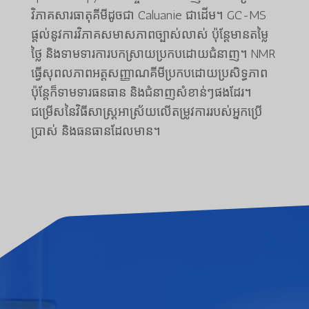
វិភាគសារធាតុគីមីដូចជា Caluanie ជាដើម។ GC-MS
ផ្តល់នូវការវិភាគសមាសភាពច្បាស់លាស់ ប៉ុន្តែមានតម្លៃ
ថ្លៃ និងទាមទារការបកស្រាយប្រកបដោយជំនាញ។ NMR
ធ្វើសុពលភាពអត្តសញ្ញាណគីមីប្រកបដោយប្រសិទ្ធភាព
ប៉ុន្តែក៏ទាមទារធនធាន និងជំនាញសំខាន់ៗផងដែរ។
ជម្រើសនៃវិធីសាស្រ្តអាស្រ័យលើតម្រូវការរបស់អ្នកប្រើ
ប្រាស់ និងធនធានដែលមាន។