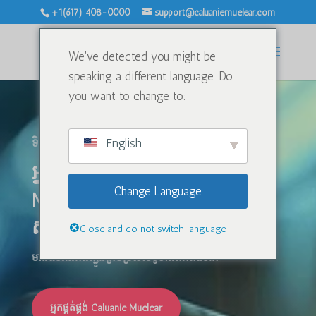
+1(617) 408-0000
support@caluaniemuelear.com
We've detected you might be
speaking a different language. Do
you want to change to:
English
ទិញតាមអនឡាញតែប៉ុណ្ណោះ!!
អ្នកផ្គត់ផ្គង់លេខ 1 Caluanie
Change Language
Muelear Oxidize ផលិតនៅ
សហរដ្ឋអាមេរិក។
Close and do not switch language
មានសេវាដឹកជញ្ជូនគ្រប់ប្រទេសទូទាំងពិភពលោក!
អ្នកផ្គត់ផ្គង់ Caluanie Muelear