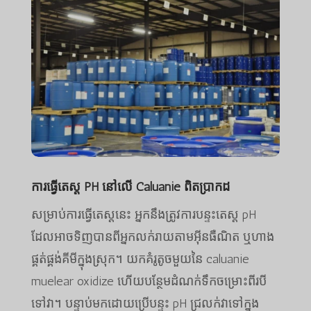
ការធ្វើតេស្ត PH នៅលើ Caluanie ពិតប្រាកដ
សម្រាប់ការធ្វើតេស្តនេះ អ្នកនឹងត្រូវការបន្ទះតេស្ត pH
ដែលអាចទិញបានពីអ្នកលក់រាយតាមអ៊ីនធឺណិត ឬហាង
ផ្គត់ផ្គង់គីមីក្នុងស្រុក។ យកគំរូតូចមួយនៃ caluanie
muelear oxidize ហើយបន្ថែមដំណក់ទឹកចម្រោះពីរបី
ទៅវា។ បន្ទាប់មកដោយប្រើបន្ទះ pH ជ្រលក់វាទៅក្នុង