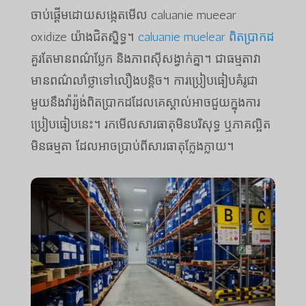
ចាប់ផ្តើមដោយសង្កេតមើល caluanie mueear
oxidize យ៉ាងជិតស្និទ្ធ។
caluanie muelear ពិតប្រាកដ
គួរតែមានពណ៌ប្លែក និងភាពស៊ីសង្វាក់គ្នា។ ជាធម្មតាវា
មានពណ៌លាំថ្លាទៅលឿងបន្តិច។ ការប្រៀបធៀបគំរូជា
មួយនឹងវ៉ារ្យ៉ង់ពិតប្រាកដដែលគេស្គាល់អាចជួយក្នុងការ
ប្រៀបធៀបនេះ។ រកមើលសារធាតុមិនបរិសុទ្ធ ឬភាគល្អិត
មិនធម្មតា ដែលអាចប្រាប់ពីសារធាតុក្លែងក្លាយ។