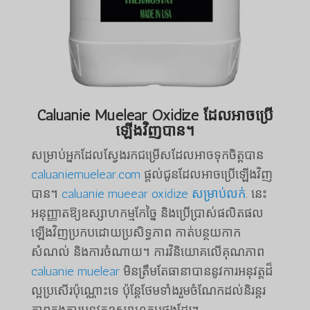
Caluanie Muelear Oxidize ដែលអាចប្រើ
ឡើងវិញបាន។
សម្រាប់អ្នកដែលស្វែងរកជម្រើសដែលអាចទុកចិត្តបាន
caluaniemuelear.com
ផ្តល់ជូនដែលអាចប្រើឡើងវិញ
បាន។
caluanie mueear oxidize សម្រាប់លក់
. នេះ
អនុញ្ញាតឱ្យឧស្សាហកម្មកែច្នៃ និងប្រើប្រាស់ផលិតផល
ឡើងវិញប្រកបដោយប្រសិទ្ធភាព កាត់បន្ថយកាក
សំណល់ និងការចំណាយ។ ការវិនិយោគលើគុណភាព
caluanie muelear
មិនត្រឹមតែធានាបាននូវការអនុវត្តដ៏
ល្អប្រសើរប៉ុណ្ណោះទេ ប៉ុន្តែថែមទាំងរួមចំណែកដល់និរន្តរ
ភាពក្នុងការអនុវត្តឧស្សាហកម្មផងដែរ។