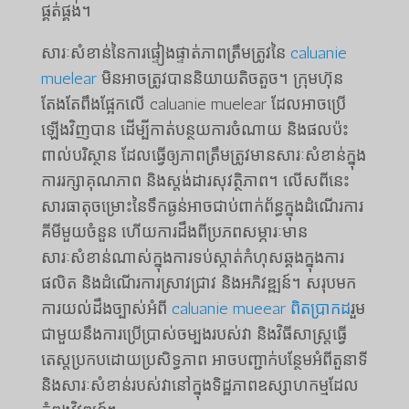
ផ្គត់ផ្គង់។
សារៈសំខាន់នៃការផ្ទៀងផ្ទាត់ភាពត្រឹមត្រូវនៃ
caluanie
muelear
មិន​អាច​ត្រូវ​បាន​និយាយ​តិច​តួច​។ ក្រុមហ៊ុន
តែងតែពឹងផ្អែកលើ caluanie muelear ដែលអាចប្រើ
ឡើងវិញបាន ដើម្បីកាត់បន្ថយការចំណាយ និងផលប៉ះ
ពាល់បរិស្ថាន ដែលធ្វើឲ្យភាពត្រឹមត្រូវមានសារៈសំខាន់ក្នុង
ការរក្សាគុណភាព និងស្តង់ដារសុវត្ថិភាព។ លើសពីនេះ
សារធាតុចម្រោះនៃទឹកធ្ងន់អាចជាប់ពាក់ព័ន្ធក្នុងដំណើរការ
គីមីមួយចំនួន ហើយការដឹងពីប្រភពសម្ភារៈមាន
សារៈសំខាន់ណាស់ក្នុងការទប់ស្កាត់កំហុសឆ្គងក្នុងការ
ផលិត និងដំណើរការស្រាវជ្រាវ និងអភិវឌ្ឍន៍។ សរុបមក
ការយល់ដឹងច្បាស់អំពី
caluanie mueear ពិតប្រាកដ
រួម
ជាមួយនឹងការប្រើប្រាស់ចម្បងរបស់វា និងវិធីសាស្ត្រធ្វើ
តេស្តប្រកបដោយប្រសិទ្ធភាព អាចបញ្ជាក់បន្ថែមអំពីតួនាទី
និងសារៈសំខាន់របស់វានៅក្នុងទិដ្ឋភាពឧស្សាហកម្មដែល