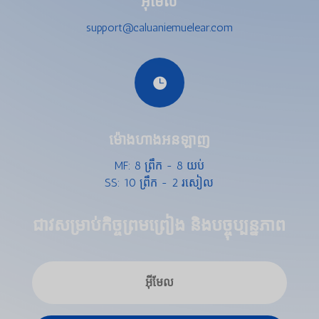
អ៊ីមែល
support@caluaniemuelear.com

ម៉ោងហាងអនឡាញ
MF: 8 ព្រឹក - 8 យប់
SS: 10 ព្រឹក - 2 រសៀល
ជាវសម្រាប់កិច្ចព្រមព្រៀង និងបច្ចុប្បន្នភាព
ພາສາລາວ
Bahasa Melayu