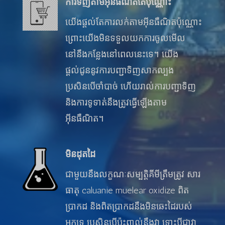
ការទិញតាមអ៊ីនធឺណិតតែប៉ុណ្ណោះ
យើងផ្តល់តែការលក់តាមអ៊ីនធឺណិតប៉ុណ្ណោះ
ព្រោះយើងមិនទទួលយកការចូលមើល
នៅនឹងកន្លែងនៅពេលនេះទេ។ យើង
ផ្តល់ជូននូវការបញ្ជាទិញសាកល្បង
ប្រសិនបើចាំបាច់ ហើយរាល់ការបញ្ជាទិញ
និងការទូទាត់នឹងត្រូវធ្វើឡើងតាម
អ៊ីនធឺណិត។
មិនដុតដៃ
ជាមួយនឹងលក្ខណៈសម្បត្តិគីមីត្រឹមត្រូវ សារ
ធាតុ caluanie muelear oxidize ពិត
ប្រាកដ និងពិតប្រាកដនឹងមិនឆេះដៃរបស់
អ្នកទេ ប្រសិនបើប៉ះពាល់នឹងវា ទោះបីជាវា