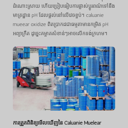
ដំណោះស្រាយ ហើយប្រៀបធៀបការផ្លាស់ប្តូរពណ៌ទៅនឹង
មាត្រដ្ឋាន pH ដែលផ្តល់នៅលើវេចខ្ចប់។ caluanie
mueear oxidize ពិតប្រាកដជាធម្មតាមានកម្រិត pH
អព្យាក្រឹត ដូច្នេះគម្លាតសំខាន់ៗអាចលើកទង់ក្រហម។
ការត្រួតពិនិត្យមើលឃើញនៃ Caluanie Muelear