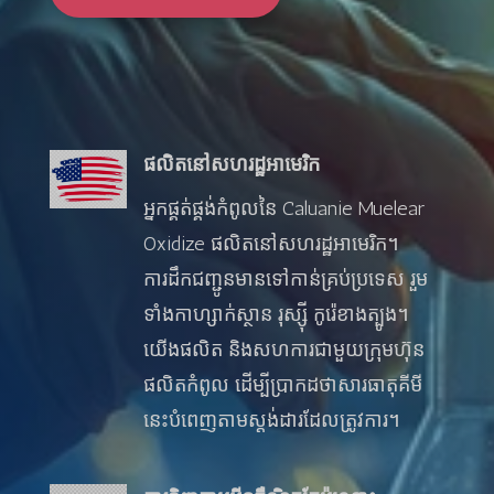
ផលិតនៅសហរដ្ឋអាមេរិក
អ្នកផ្គត់ផ្គង់កំពូលនៃ Caluanie Muelear
Oxidize ផលិតនៅសហរដ្ឋអាមេរិក។
ការដឹកជញ្ជូនមានទៅកាន់គ្រប់ប្រទេស រួម
ទាំងកាហ្សាក់ស្ថាន រុស្ស៊ី កូរ៉េខាងត្បូង។
យើងផលិត និងសហការជាមួយក្រុមហ៊ុន
ផលិតកំពូល ដើម្បីប្រាកដថាសារធាតុគីមី
នេះបំពេញតាមស្តង់ដារដែលត្រូវការ។