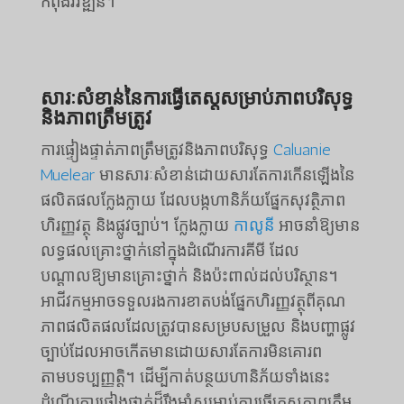
កំពុងវិវឌ្ឍន៍។
សារៈសំខាន់នៃការធ្វើតេស្តសម្រាប់ភាពបរិសុទ្ធ
និងភាពត្រឹមត្រូវ
ការផ្ទៀងផ្ទាត់ភាពត្រឹមត្រូវនិងភាពបរិសុទ្ធ
Caluanie
Muelear
មានសារៈសំខាន់ដោយសារតែការកើនឡើងនៃ
ផលិតផលក្លែងក្លាយ ដែលបង្កហានិភ័យផ្នែកសុវត្ថិភាព
ហិរញ្ញវត្ថុ និងផ្លូវច្បាប់។ ក្លែងក្លាយ
កាលូនី
អាចនាំឱ្យមាន
លទ្ធផលគ្រោះថ្នាក់នៅក្នុងដំណើរការគីមី ដែល
បណ្តាលឱ្យមានគ្រោះថ្នាក់ និងប៉ះពាល់ដល់បរិស្ថាន។
អាជីវកម្មអាចទទួលរងការខាតបង់ផ្នែកហិរញ្ញវត្ថុពីគុណ
ភាពផលិតផលដែលត្រូវបានសម្របសម្រួល និងបញ្ហាផ្លូវ
ច្បាប់ដែលអាចកើតមានដោយសារតែការមិនគោរព
តាមបទប្បញ្ញត្តិ។ ដើម្បីកាត់បន្ថយហានិភ័យទាំងនេះ
ដំណើរការផ្ទៀងផ្ទាត់ដ៏រឹងមាំសម្រាប់ការធ្វើតេស្តភាពត្រឹម