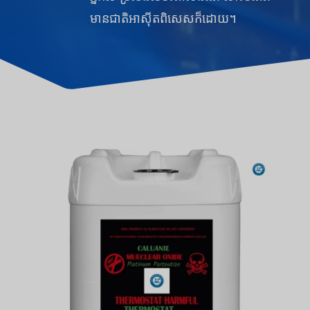
មានជាតិអាស៊ីតពិសេសក៏ដោយ។