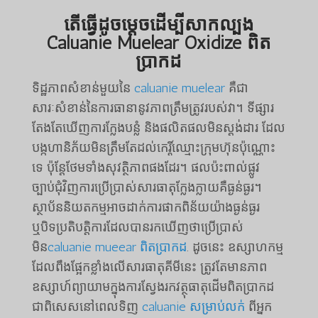
តើធ្វើដូចម្តេចដើម្បីសាកល្បង
Caluanie Muelear Oxidize ពិត
ប្រាកដ
ទិដ្ឋភាពសំខាន់មួយនៃ
caluanie muelear
គឺជា
សារៈសំខាន់នៃការធានានូវភាពត្រឹមត្រូវរបស់វា។ ទីផ្សារ
តែងតែឃើញការក្លែងបន្លំ និងផលិតផលមិនស្តង់ដារ ដែល
បង្កហានិភ័យមិនត្រឹមតែដល់កេរ្តិ៍ឈ្មោះក្រុមហ៊ុនប៉ុណ្ណោះ
ទេ ប៉ុន្តែថែមទាំងសុវត្ថិភាពផងដែរ។ ផលប៉ះពាល់ផ្លូវ
ច្បាប់ជុំវិញការប្រើប្រាស់សារធាតុក្លែងក្លាយគឺធ្ងន់ធ្ងរ។
ស្ថាប័ននិយតកម្មអាចដាក់ការផាកពិន័យយ៉ាងធ្ងន់ធ្ងរ
ឬបិទប្រតិបត្តិការដែលបានរកឃើញថាប្រើប្រាស់
មិន
caluanie mueear ពិតប្រាកដ
. ដូចនេះ ឧស្សាហកម្ម
ដែលពឹងផ្អែកខ្លាំងលើសារធាតុគីមីនេះ ត្រូវតែមានភាព
ឧស្សាហ៍ព្យាយាមក្នុងការស្វែងរកវត្ថុធាតុដើមពិតប្រាកដ
ជាពិសេសនៅពេលទិញ
caluanie សម្រាប់លក់
ពីអ្នក