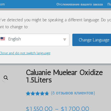
.com
Отслеживание вашего заказа
По
've detected you might be speaking a different language. Do y
О
Химикаты
Блог
Свяжите
nt to change to:
English
Change Language
Close and do not switch language
elear Oxidize 1.5Liters
Caluanie Muelear Oxidize
1.5Liters
(
8
отзывов клиентов)
Рейтинг
4.63
из 5
Диапаз
$
1,550.00
–
$
1,700.00
на основе