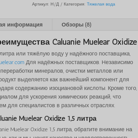
Oxidize
Артикул:
Н/Д
Категория:
Тяжелая вода
1.5Liters
ая информация
Обзоры (8)
имущества Caluanie Muelear Oxidize
1,5 литра или тяжёлую воду у надёжного поставщика,
uelear.com
Для надёжных поставщиков. Независимо
е переработки минералов, очистки металлов или
продукт выделяется как важнейший компонент для
даря содержанию изоциановой кислоты. Кроме того,
циалом для ускорения химических реакций, что
м для специалистов в различных отраслях.
uanie Muelear Oxidize
1,5 литра
anie Muelear Oxidize 1,5 литра, обратите внимание на
е, как и мы, ценят качество и удовлетворенность