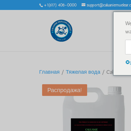
+1(617) 408-0000
support@caluaniemuelear
We
wa
Главная
/
Тяжелая вода
/ Caluanie Mu
Распродажа!