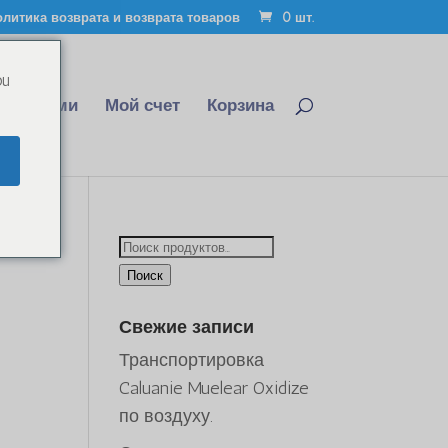
литика возврата и возврата товаров
0 шт.
ou
сь с нами
Мой счет
Корзина
Искать:
Поиск
Свежие записи
Транспортировка
Caluanie Muelear Oxidize
по воздуху.
он