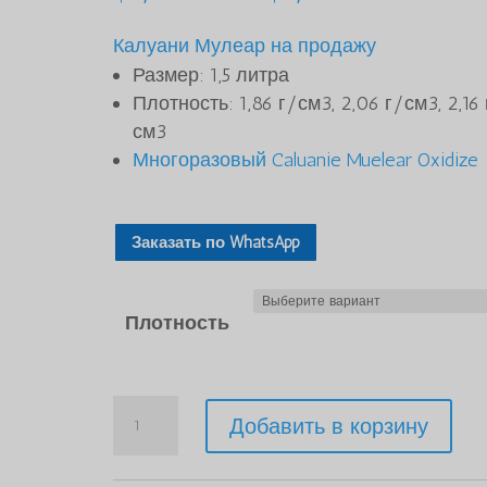
опроса
цен:
пользовате
Калуани Мулеар на продажу
от
лей
Размер: 1,5 литра
$1,550.
Плотность: 1,86 г/см3, 2,06 г/см3, 2,16 
до
см3
$1,700
Многоразовый Caluanie Muelear Oxidize
Заказать по WhatsApp
Плотность
Количество
Добавить в корзину
Caluanie
Muelear