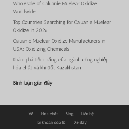
Wholesale of Caluanie Muelear Oxidize
Worldwide
Top Countries Searching for Caluanie Muelear
Oxidize in 2026
ພາສາລາວ
Caluanie Muelear Oxidize Manufacturers in
Bahasa Melayu
USA: Oxidizing Chemicals
O‘zbekcha
Khám phá tiềm năng của ngành công nghiệp
Deutsch (Sie)
hóa chất và khí đốt Kazakhstan
日本語
Bình luận gần đây
ქართული
Қазақ тілі
简体中文
한국어
Về
Hóa chất
Blog
Liên hệ
Русский
Tài khoản của tôi
Xe đẩy