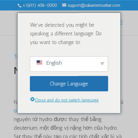
+1(617) 408-0000
support@caluaniemuelear.com
We've detected you might be
speaking a different language. Do
you want to change to:
Trang chủ
/ Nước nặng
English
Nước nặng
Nước nặng và Caluanie
Change Language
Muelear Oxidize là gì?
Close and do not switch language
Nước nặng, được biết đến về mặt khoa học là
oxit đơteri
(D2O), là một dạng nước mà các
nguyên tử hydro được thay thế bằng
deuterium, một đồng vị nặng hơn của hydro.
Sự thay thế này tạo ra các tính chất vật lý và