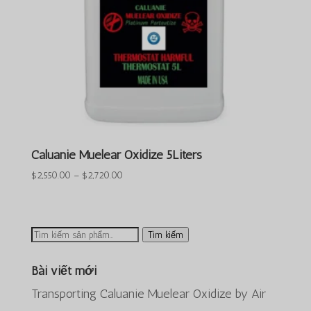
Caluanie Muelear Oxidize 5Liters
Khoảng
$
2,550.00
–
$
2,720.00
giá:
$2,550.00
đến
Tìm
Tìm kiếm
$2,720.00
kiếm:
Bài viết mới
Transporting Caluanie Muelear Oxidize by Air