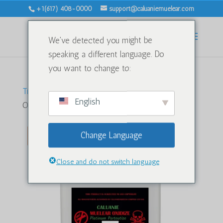
+1(617) 408-0000
support@caluaniemuelear.com
We've detected you might be
speaking a different language. Do
you want to change to:
Trang chủ
/
Nước nặng
/ Caluanie Muelear
English
Oxidize 5Liters
Doanh thu!
Change Language
Close and do not switch language