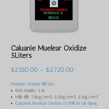
Caluanie Muelear Oxidize
5Liters
Khoảng
$
2,550.00
–
$
2,720.00
giá:
$2,550.00
Muelear Oxidize để bán
đến
Kích thước: 5 lít
$2,720.00
Mật độ: 1,86g/cm3, 2,06g/cm3, 2,16g/cm3
Caluanie Muelear Oxidize có thể tái sử dụng