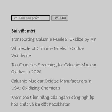
Tìm
Tìm kiếm
kiếm:
Bài viết mới
Transporting Caluanie Muelear Oxidize by Air
Wholesale of Caluanie Muelear Oxidize
Worldwide
Top Countries Searching for Caluanie Muelear
Oxidize in 2026
ພາສາລາວ
Caluanie Muelear Oxidize Manufacturers in
Bahasa Melayu
USA: Oxidizing Chemicals
O‘zbekcha
Khám phá tiềm năng của ngành công nghiệp
Deutsch (Sie)
hóa chất và khí đốt Kazakhstan
日本語