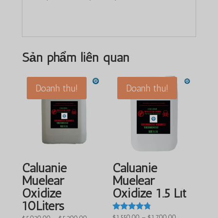
Sản phẩm liên quan
Doanh thu!
Doanh thu!
Caluanie
Caluanie
Muelear
Muelear
Oxidize
Oxidize 1.5 Lít
10Liters
Khoảng
$
1,550.00
–
$
1,700.00
Được đánh
Khoảng