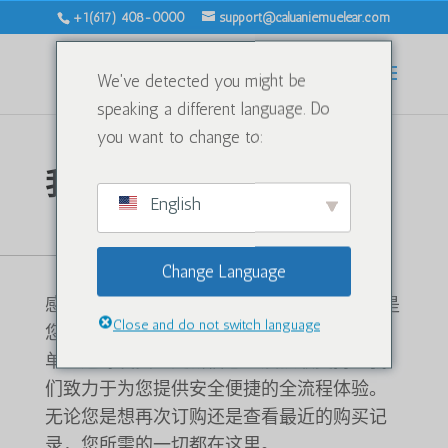
+1(617) 408-0000
support@caluaniemuelear.com
We've detected you might be
speaking a different language. Do
you want to change to:
我的账户
English
欢迎访问您的帐户 – Caluanie
Muelear 美国制造
Change Language
感谢您的选择
Caluanie Muelear 美国制造
这是
Close and do not switch language
您的个性化控制面板，您可以轻松管理订
单、追踪发货、更新信息以及获取支持。我
们致力于为您提供安全便捷的全流程体验。
无论您是想再次订购还是查看最近的购买记
录，您所需的一切都在这里。