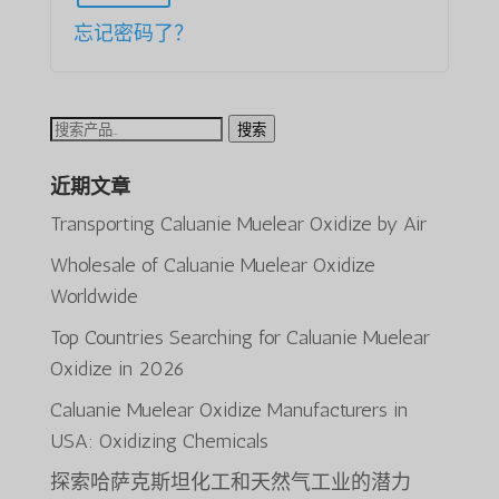
忘记密码了？
搜
搜索
索：
近期文章
Transporting Caluanie Muelear Oxidize by Air
Wholesale of Caluanie Muelear Oxidize
Worldwide
Top Countries Searching for Caluanie Muelear
ພາສາລາວ
Oxidize in 2026
Bahasa Melayu
Caluanie Muelear Oxidize Manufacturers in
O‘zbekcha
USA: Oxidizing Chemicals
Deutsch (Sie)
探索哈萨克斯坦化工和天然气工业的潜力