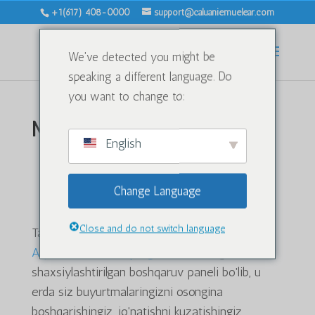
+1(617) 408-0000
support@caluaniemuelear.com
We've detected you might be
speaking a different language. Do
you want to change to:
Mening hisobim
English
Hisobingizga xush kelibsiz -
AQShda ishlab chiqarilgan
Change Language
Caluanie Muelear
Close and do not switch language
Tanlaganingiz uchun rahmat
Caluanie Muelear
AQShda ishlab chiqarilgan
. Bu sizning
shaxsiylashtirilgan boshqaruv paneli bo'lib, u
erda siz buyurtmalaringizni osongina
boshqarishingiz, jo'natishni kuzatishingiz,