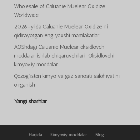
Wholesale of Caluanie Muelear Oxidize
Worldwide
2026-yilda Caluanie Muelear Oxidize ni
qidirayotgan eng yaxshi mamlakatlar
AQShdagi Caluanie Muelear oksidlovchi
ພາສາລາວ
moddalar ishlab chiqaruvchilari: Oksidlovchi
Bahasa Melayu
kimyoviy moddalar
Deutsch (Sie)
Qozog‘iston kimyo va gaz sanoati salohiyatini
日本語
o‘rganish
ქართული
Yangi sharhlar
Қазақ тілі
简体中文
한국어
Tiếng Việt
Haqida
Kimyoviy moddalar
Blog