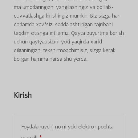
ma'lumotlaringizni yangilashingiz va qo'llab-
quvvatlashga kirishingiz mumkin. Biz sizga har
qadamda xavfsiz, soddalashtirilgan tajribani
taqdim etishga intilamiz. Qayta buyurtma berish
uchun qaytyapsizmi yoki yaqinda xarid
qilganingizni tekshirmoqchimisiz, sizga kerak
bo'lgan hamma narsa shu yerda.
Kirish
Foydalanuvchi nomi yoki elektron pochta
Majburiy
manzili
*