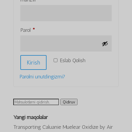
Majburiy
Parol
*
Eslab Qolish
Kirish
Parolni unutdingizmi?
Ni
Qidiruv
qidirish:
Yangi maqolalar
Transporting Caluanie Muelear Oxidize by Air