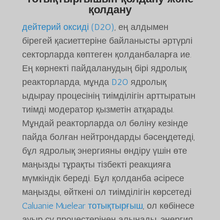
қолдану
дейтерий оксиді (D2O)
, ең алдымен
бірегей қасиеттеріне байланысты әртүрлі
секторларда көптеген қолданбаларға ие.
Ең көрнекті пайдаланудың бірі ядролық
реакторларда, мұнда
D2O
ядролық
ыдырау процесінің тиімділігін арттыратын
тиімді модератор қызметін атқарады.
Мұндай реакторларда ол бөліну кезінде
пайда болған нейтрондарды бәсеңдетеді,
бұл ядролық энергияны өндіру үшін өте
маңызды тұрақты тізбекті реакцияға
мүмкіндік береді. Бұл қолданба әсіресе
маңызды, өйткені ол тиімділігін көрсетеді
Caluanie Muelear тотықтырғыш
, ол көбінесе
ауыр су процестерінен алынады, энергия