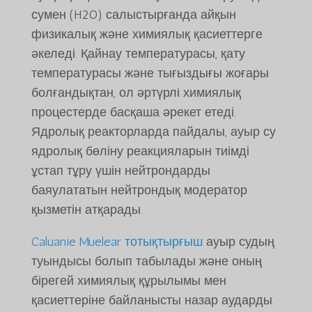
сумен (H2O) салыстырғанда айқын
физикалық және химиялық қасиеттерге
әкеледі. Қайнау температурасы, қату
температурасы және тығыздығы жоғары
болғандықтан, ол әртүрлі химиялық
процестерде басқаша әрекет етеді.
Ядролық реакторларда пайдалы, ауыр су
ядролық бөліну реакцияларын тиімді
ұстап тұру үшін нейтрондарды
баяулататын нейтрондық модератор
қызметін атқарады.
Caluanie Muelear тотықтырғыш
ауыр судың
туындысы болып табылады және оның
бірегей химиялық құрылымы мен
қасиеттеріне байланысты назар аударды.