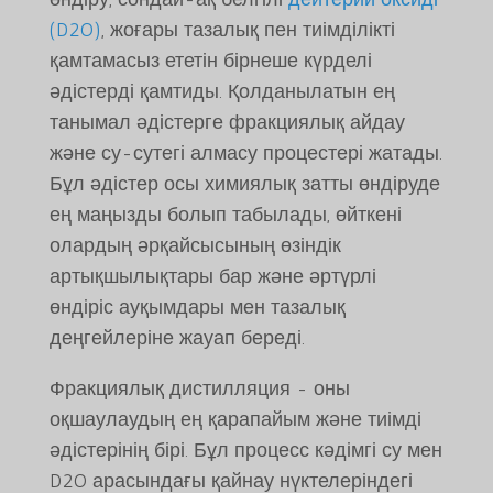
(D2O)
, жоғары тазалық пен тиімділікті
қамтамасыз ететін бірнеше күрделі
әдістерді қамтиды. Қолданылатын ең
танымал әдістерге фракциялық айдау
және су-сутегі алмасу процестері жатады.
Бұл әдістер осы химиялық затты өндіруде
ең маңызды болып табылады, өйткені
олардың әрқайсысының өзіндік
артықшылықтары бар және әртүрлі
өндіріс ауқымдары мен тазалық
деңгейлеріне жауап береді.
Фракциялық дистилляция - оны
оқшаулаудың ең қарапайым және тиімді
әдістерінің бірі. Бұл процесс кәдімгі су мен
D2O арасындағы қайнау нүктелеріндегі