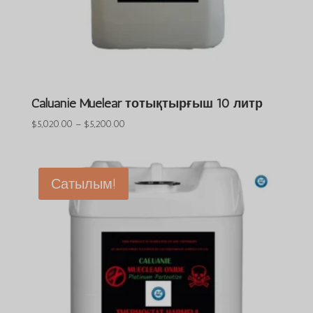
Caluanie Muelear тотықтырғыш 10 литр
Баға
$
5,020.00
–
$
5,200.00
диапазоны:
$5,020.00
және
Сатылым!
$5,200.00