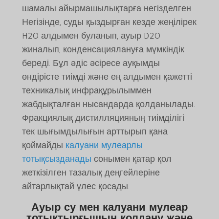
шамалы айырмашылықтарға негізделген.
Негізінде, суды қыздырған кезде жеңілірек
H2O алдымен буланып, ауыр D2O
жиналып, конденсациялануға мүмкіндік
береді. Бұл әдіс әсіресе ауқымды
өндірісте тиімді және ең алдымен қажетті
техникалық инфрақұрылыммен
жабдықталған нысандарда қолданылады.
Фракциялық дистилляцияның тиімділігі
тек шығымдылығын арттырып қана
қоймайды
калуани мулеарлы
тотықсызданады
сонымен қатар қол
жеткізілген тазалық деңгейлеріне
айтарлықтай үлес қосады.
Ауыр су мен калуани мулеар
тотықтырғышын қолдану және