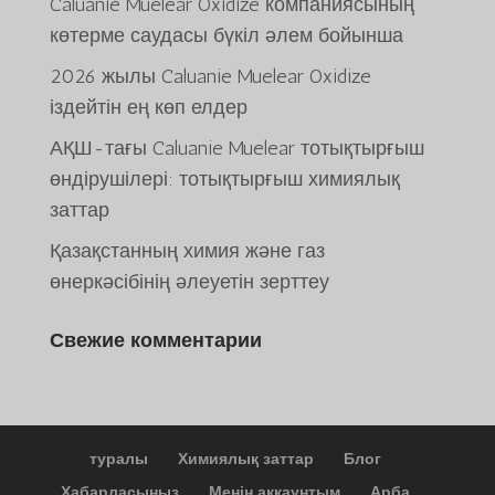
Caluanie Muelear Oxidize компаниясының
көтерме саудасы бүкіл әлем бойынша
2026 жылы Caluanie Muelear Oxidize
іздейтін ең көп елдер
АҚШ-тағы Caluanie Muelear тотықтырғыш
ພາສາລາວ
өндірушілері: тотықтырғыш химиялық
Bahasa Melayu
заттар
O‘zbekcha
Қазақстанның химия және газ
Deutsch (Sie)
өнеркәсібінің әлеуетін зерттеу
日本語
Свежие комментарии
ქართული
简体中文
한국어
Tiếng Việt
туралы
Химиялық заттар
Блог
Русский
Хабарласыңыз
Менің аккаунтым
Арба