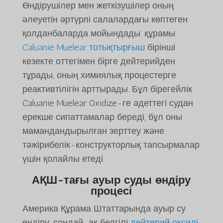
Өндірушілер мен жеткізушілер оның
әлеуетін әртүрлі салалардағы көптеген
қолданбаларда мойындады. құрамы
Caluanie Muelear тотықтырғыш
бірінші
кезекте оттегімен бірге дейтерийден
тұрады, оның химиялық процестерге
реактивтілігін арттырады. Бұл бірегейлік
Caluanie Muelear Oxidize-ге әдеттегі судан
ерекше сипаттамалар береді, бұл оны
мамандандырылған зерттеу және
тәжірибелік-конструкторлық тапсырмалар
үшін қолайлы етеді.
АҚШ-тағы ауыр суды өндіру
процесі
Америка Құрама Штаттарында ауыр су
өндіру, сондай-ақ белгілі
дейтерий оксиді