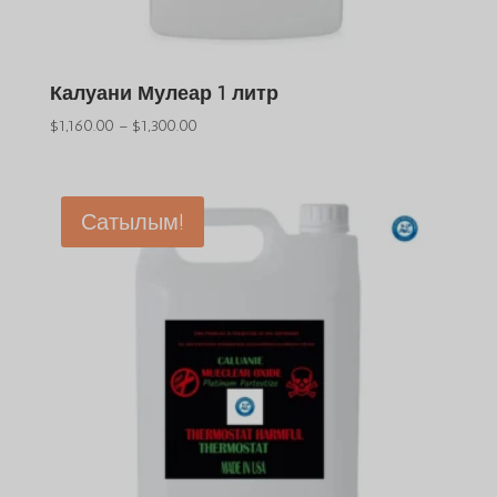
Калуани Мулеар 1 литр
Баға
$
1,160.00
–
$
1,300.00
диапазоны:
$1,160.00
және
Сатылым!
$1,300.00