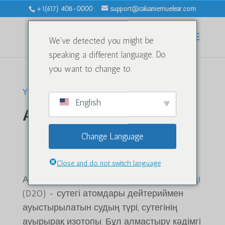
+1(617) 408-0000
support@caluaniemuelear.com
We've detected you might be
speaking a different language. Do
you want to change to:
Үй
/ Ауыр су
English
Ауыр су
Ауыр су және Калуани
Change Language
Мулеар оксиді дегеніміз
не?
Close and do not switch language
Ауыр су, ғылымда белгілі
дейтерий оксиді
(D2O) - сутегі атомдары дейтериймен
ауыстырылатын судың түрі, сутегінің
ауырырақ изотопы. Бұл алмастыру кәдімгі