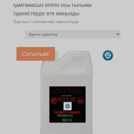
қамтамасыз ететін осы ғылыми
ізденістерде өте маңызды.
Барлық 5 нәтижелері көрсетілуде
Сатылым!