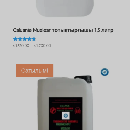
Caluanie Muelear тотықтырғышы 1,5 литр
Баға
$
1,550.00
–
$
1,700.00
5-тен
4.63
диапазоны:
деп
$1,550.00
бағаланды
және
Сатылым!
$1,700.00