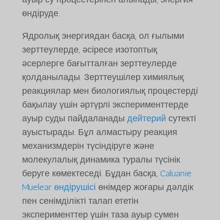
өндіруде.
Ядролық энергиядан басқа, ол ғылыми
зерттеулерде, әсіресе изотоптық
әсерлерге бағытталған зерттеулерде
қолданылады. Зерттеушілер химиялық
реакциялар мен биологиялық процестерді
бақылау үшін әртүрлі эксперименттерде
ауыр суды пайдаланады
дейтерий
сутекті
ауыстырады. Бұл алмастыру реакция
механизмдерін түсіндіруге және
молекулалық динамика туралы түсінік
беруге көмектеседі. Бұдан басқа,
Caluanie
Muelear өндірушісі
өнімдер жоғары дәлдік
пен сенімділікті талап ететін
эксперименттер үшін таза ауыр сумен