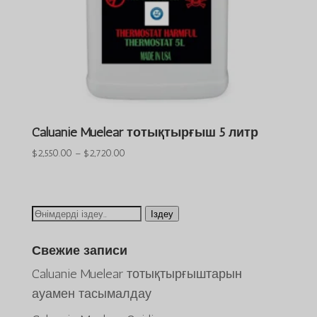
Caluanie Muelear тотықтырғыш 5 литр
Баға
$
2,550.00
–
$
2,720.00
диапазоны:
$2,550.00
және
Іздеу:
Іздеу
$2,720.00
Свежие записи
Caluanie Muelear тотықтырғыштарын
ауамен тасымалдау