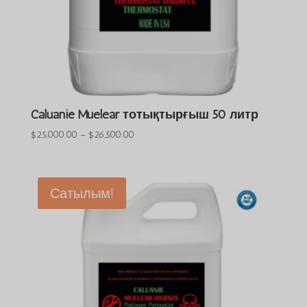
Caluanie Muelear тотықтырғыш 50 литр
Баға
$
25,000.00
–
$
26,500.00
диапазоны:
$25,000.00
және
Сатылым!
$26,500.00