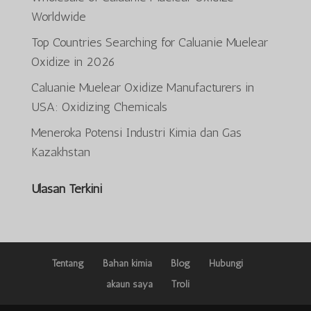
Worldwide
Top Countries Searching for Caluanie Muelear
Oxidize in 2026
ພາສາລາວ
Caluanie Muelear Oxidize Manufacturers in
O‘zbekcha
USA: Oxidizing Chemicals
Deutsch (Sie)
Meneroka Potensi Industri Kimia dan Gas
日本語
Kazakhstan
ქართული
Ulasan Terkini
Қазақ тілі
简体中文
한국어
Tiếng Việt
Tentang
Bahan kimia
Blog
Hubungi
Русский
akaun saya
Troli
ភាសាខ្មែរ