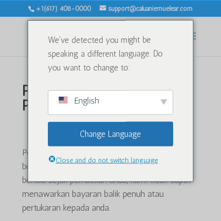
+1(617) 408-0000
support@caluaniemuelear.com
We've detected you might be
speaking a different language. Do
you want to change to:
Polisi Bayaran Balik dan
English
Pemulangan
Gambaran keseluruhan
Change Language
Polisi bayaran balik dan pemulangan kami
Close and do not switch language
berlangsung selama 30 hari. Jika 30 hari telah
berlalu sejak pembelian anda, kami tidak dapat
menawarkan bayaran balik penuh atau
pertukaran kepada anda.