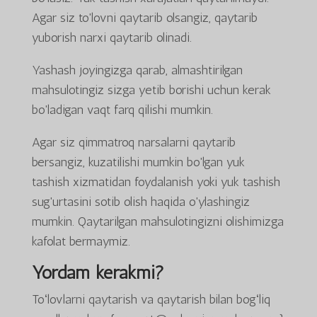
Agar siz to'lovni qaytarib olsangiz, qaytarib
yuborish narxi qaytarib olinadi.
Yashash joyingizga qarab, almashtirilgan
mahsulotingiz sizga yetib borishi uchun kerak
bo'ladigan vaqt farq qilishi mumkin.
Agar siz qimmatroq narsalarni qaytarib
bersangiz, kuzatilishi mumkin bo'lgan yuk
tashish xizmatidan foydalanish yoki yuk tashish
sug'urtasini sotib olish haqida o'ylashingiz
mumkin. Qaytarilgan mahsulotingizni olishimizga
kafolat bermaymiz.
Yordam kerakmi?
Toʻlovlarni qaytarish va qaytarish bilan bogʻliq