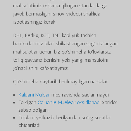
mahsulotimiz reklama qilingan standartlarga
javob bermasligini sinov videosi shaklida
isbotlashingiz kerak.
DHL, FedEx, KGT, TNT kabi yuk tashish
hamkorlarimiz bilan shikastlangan sug'urtalangan
mahsulotlar uchun biz qo'shimcha to'lovlarsiz
to'liq qaytarib berilishi yoki yangi mahsulotni
jo'natilishini kafolatlaymiz.
Qo'shimcha qaytarib berilmaydigan narsalar:
Kaluani Mulear
mos ravishda saqlanmaydi.
To'kilgan
Caluanie Muelear oksidlanadi
xaridor
sabab bo'lgan.
To'plam yetkazib berilgandan so'ng suratlar
chiqariladi