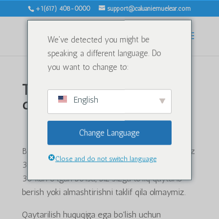
+1(617) 408-0000
support@caluaniemuelear.com
We've detected you might be
speaking a different language. Do
you want to change to:
To'lovni qaytarish va
English
qaytarish siyosati
Umumiy koʻrinish
Change Language
Bizning pulni qaytarish va qaytarish siyosatimiz
Close and do not switch language
30 kun davom etadi. Agar xaridingizdan keyin
30 kun o'tgan bo'lsa, biz sizga to'liq qaytarib
berish yoki almashtirishni taklif qila olmaymiz.
Qaytarilish huquqiga ega bo'lish uchun