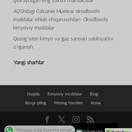
qidirayotgan eng yaxshi mamlakatlar
AQShdagi Caluanie Muelear oksidlovchi
ພາສາລາວ
moddalar ishlab chiqaruvchilari: Oksidlovchi
Bahasa Melayu
kimyoviy moddalar
Deutsch (Sie)
Qozog‘iston kimyo va gaz sanoati salohiyatini
日本語
o‘rganish
ქართული
Yangi sharhlar
Қазақ тілі
简体中文
한국어
Tiếng Việt
Haqida
Kimyoviy moddalar
Blog
Русский
Aloqa qiling
Mening hisobim
Arava
ភាសាខ្មែរ
English
Mualliflik huquqi 2025 © Caluanie Muelear
WhatsApp orqali buyurtma bering!
O‘zbekcha