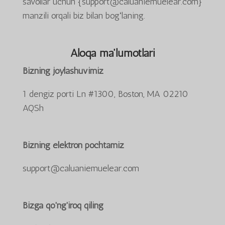
savollar uchun {support@caluaniemuelear.com}
manzili orqali biz bilan bogʻlaning.
Aloqa ma'lumotlari
Bizning joylashuvimiz
1 dengiz porti Ln #1300, Boston, MA 02210
AQSh
Bizning elektron pochtamiz
support@caluaniemuelear.com
Bizga qo'ng'iroq qiling