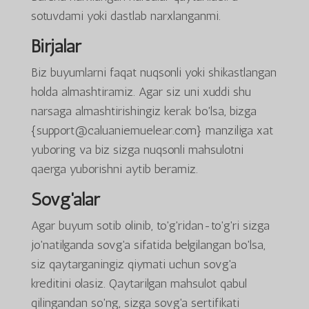
sotuvdami yoki dastlab narxlanganmi.
Birjalar
Biz buyumlarni faqat nuqsonli yoki shikastlangan
holda almashtiramiz. Agar siz uni xuddi shu
narsaga almashtirishingiz kerak bo'lsa, bizga
{support@caluaniemuelear.com} manziliga xat
yuboring va biz sizga nuqsonli mahsulotni
qaerga yuborishni aytib beramiz.
Sovg'alar
Agar buyum sotib olinib, to'g'ridan-to'g'ri sizga
jo'natilganda sovg'a sifatida belgilangan bo'lsa,
siz qaytarganingiz qiymati uchun sovg'a
kreditini olasiz. Qaytarilgan mahsulot qabul
qilingandan so'ng, sizga sovg'a sertifikati