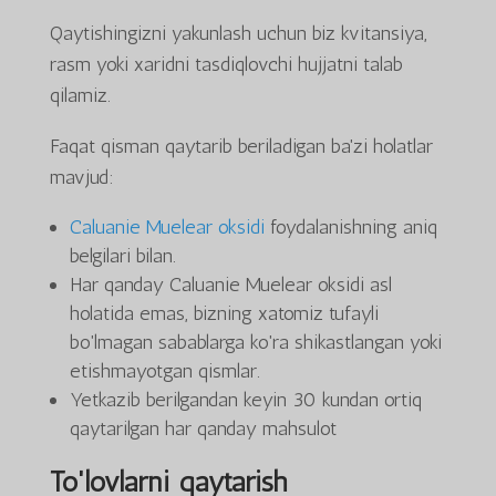
Qaytishingizni yakunlash uchun biz kvitansiya,
rasm yoki xaridni tasdiqlovchi hujjatni talab
qilamiz.
Faqat qisman qaytarib beriladigan ba'zi holatlar
mavjud:
Caluanie Muelear oksidi
foydalanishning aniq
belgilari bilan.
Har qanday Caluanie Muelear oksidi asl
holatida emas, bizning xatomiz tufayli
bo'lmagan sabablarga ko'ra shikastlangan yoki
etishmayotgan qismlar.
Yetkazib berilgandan keyin 30 kundan ortiq
qaytarilgan har qanday mahsulot
To'lovlarni qaytarish