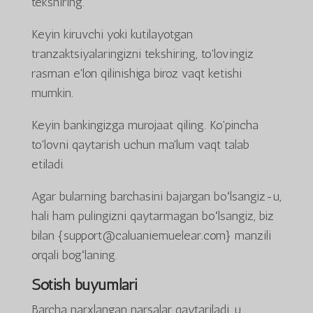
tekshiring.
Keyin kiruvchi yoki kutilayotgan
tranzaktsiyalaringizni tekshiring, to'lovingiz
rasman e'lon qilinishiga biroz vaqt ketishi
mumkin.
Keyin bankingizga murojaat qiling. Ko'pincha
to'lovni qaytarish uchun ma'lum vaqt talab
etiladi.
Agar bularning barchasini bajargan boʻlsangiz-u,
hali ham pulingizni qaytarmagan boʻlsangiz, biz
bilan {support@caluaniemuelear.com} manzili
orqali bogʻlaning.
Sotish buyumlari
Barcha narxlangan narsalar qaytariladi. u