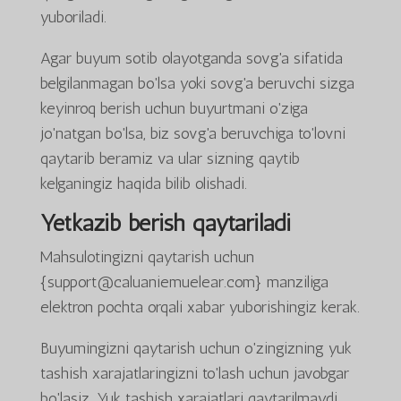
yuboriladi.
Agar buyum sotib olayotganda sovg'a sifatida
belgilanmagan bo'lsa yoki sovg'a beruvchi sizga
keyinroq berish uchun buyurtmani o'ziga
jo'natgan bo'lsa, biz sovg'a beruvchiga to'lovni
qaytarib beramiz va ular sizning qaytib
kelganingiz haqida bilib olishadi.
Yetkazib berish qaytariladi
Mahsulotingizni qaytarish uchun
{support@caluaniemuelear.com} manziliga
elektron pochta orqali xabar yuborishingiz kerak.
Buyumingizni qaytarish uchun o'zingizning yuk
tashish xarajatlaringizni to'lash uchun javobgar
bo'lasiz. Yuk tashish xarajatlari qaytarilmaydi.