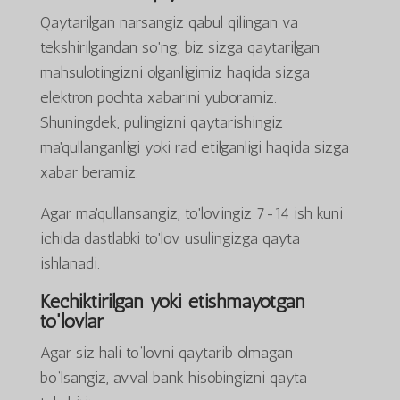
Qaytarilgan narsangiz qabul qilingan va
tekshirilgandan so'ng, biz sizga qaytarilgan
mahsulotingizni olganligimiz haqida sizga
elektron pochta xabarini yuboramiz.
Shuningdek, pulingizni qaytarishingiz
ma'qullanganligi yoki rad etilganligi haqida sizga
xabar beramiz.
Agar ma'qullansangiz, to'lovingiz 7-14 ish kuni
ichida dastlabki to'lov usulingizga qayta
ishlanadi.
Kechiktirilgan yoki etishmayotgan
to'lovlar
Agar siz hali to‘lovni qaytarib olmagan
bo‘lsangiz, avval bank hisobingizni qayta