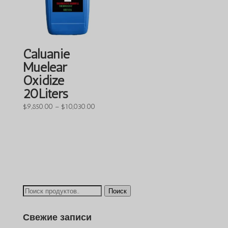
Caluanie
Muelear
Oxidize
20Liters
Диапазон
$
9,850.00
–
$
10,030.00
цен:
от
$9,850.00
до
$10,030.00
Искать:
Поиск
Свежие записи