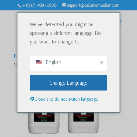
+1(617) 408-0000
support@caluaniemuelear.com
We've detected you might be
speaking a different language. Do
you want to change to:
Главная
/
Без рубрики
/ Caluanie Muelear
English
Oxidize 100Liters
Распродажа!
Change Language
Close and do not switch language