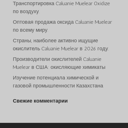
Транспортировка Caluanie Muelear Oxidize
по воздуху.
Оптовая продажа оксида Caluanie Muelear
по всему миру.
Страны, наиболее активно ищущие
окислитель Caluanie Muelear в 2026 году.
ພາສາລາວ
Производители окислителей Caluanie
Bahasa Melayu
Muelear в США: окисляющие химикаты
O‘zbekcha
Изучение потенциала химической и
Deutsch (Sie)
газовой промышленности Казахстана
日本語
Свежие комментарии
ქართული
Қазақ тілі
简体中文