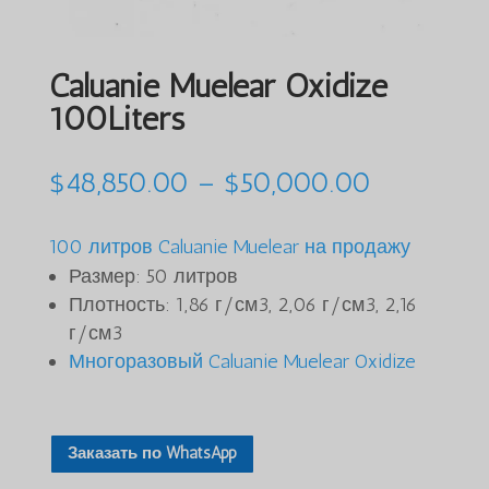
Caluanie Muelear Oxidize
100Liters
Диапазо
$
48,850.00
–
$
50,000.00
цен:
от
100 литров Caluanie Muelear на продажу
$48,850.
Размер: 50 литров
до
Плотность: 1,86 г/см3, 2,06 г/см3, 2,16
$50,000.
г/см3
Многоразовый Caluanie Muelear Oxidize
Заказать по WhatsApp