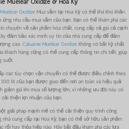
ie Muelear Oxidize
ở Hoa Kỳ
 Muelear Oxidize
Mua sắm tại Hoa Kỳ có thể khá khó khăn.
p ứng nhu cầu mua sắm của bạn. Bạn có thể khám phá các
tín chuyên về sản phẩm hóa chất, cung cấp cả giá cả cạnh
 Hãy đảm bảo xác minh uy tín của nhà cung cấp để đảm
lượng cao.
Caluanie Muelear Oxidize
không có bất kỳ chất
a khách hàng cũng có thể cung cấp thông tin chi tiết, giúp
 suốt.
ấp các tùy chọn vận chuyển có thể được điều chỉnh theo
00 lít của bạn được giao đến nơi an toàn và hiệu quả.
h giảm giá khi mua số lượng lớn, vì những ưu đãi này có
 cải thiện lợi nhuận của bạn.
ột giải pháp mạnh mẽ có thể cải thiện quy trình công
g nhà cung cấp tại Hoa Kỳ, bạn có thể sở hữu sản phẩm
c rối hay thỏa hiệp nào. Hãy bắt đầu khám phá các lựa