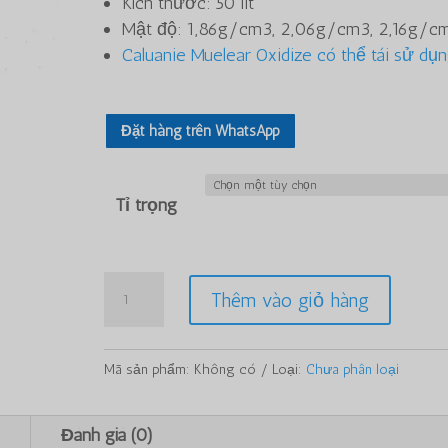
Kích thước: 50 lít
đến
Mật độ: 1,86g/cm3, 2,06g/cm3, 2,16g/c
$50
Caluanie Muelear Oxidize có thể tái sử dụ
Đặt hàng trên WhatsApp
Tỉ trọng
Số
Thêm vào giỏ hàng
lượng
Caluanie
Muelear
Mã sản phẩm:
Không có
Loại:
Chưa phân loại
Oxidize
100Liters
g
Đánh giá (0)