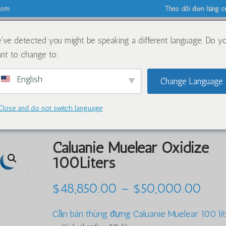
.com
Theo dõi đơn hàng c
've detected you might be speaking a different language. Do y
Về
Hóa chất
Blog
nt to change to:
English
Change Language
Close and do not switch language
uelear Oxidize 100Liters
Caluanie Muelear Oxidize
100Liters
Kho
$
48,850.00
–
$
50,000.00
giá:
Cần bán thùng đựng Caluanie Muelear 100 lít
$48