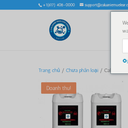
+1(617) 408-0000
support@caluaniemuelear
We
wa
Trang chủ
/
Chưa phân loại
/ Caluanie M
Doanh thu!