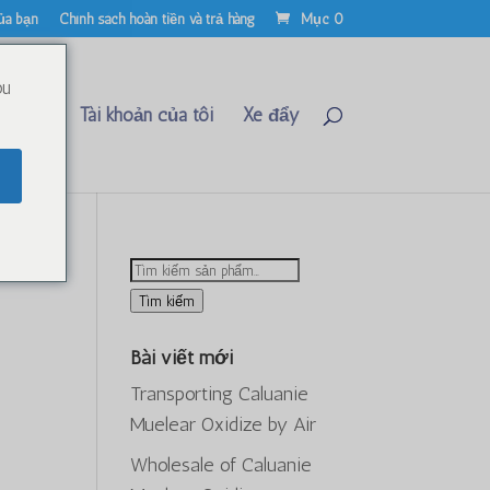
ủa bạn
Chính sách hoàn tiền và trả hàng
Mục 0
ou
Liên hệ
Tài khoản của tôi
Xe đẩy
Tìm
kiếm:
Tìm kiếm
Bài viết mới
Transporting Caluanie
ảng
Muelear Oxidize by Air
,850.00
Wholesale of Caluanie