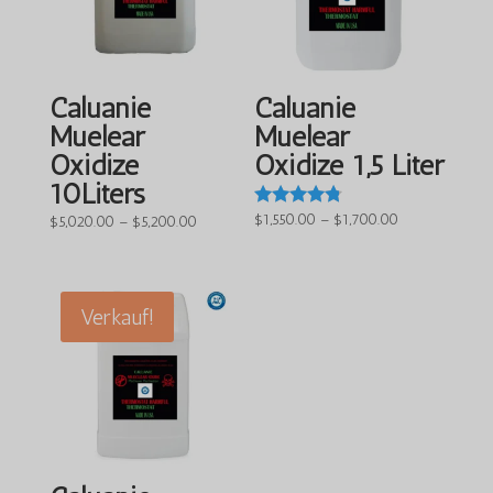
Caluanie
Caluanie
Muelear
Muelear
Oxidize
Oxidize 1,5 Liter
10Liters
Preisspanne:
$
1,550.00
–
$
1,700.00
Bewertet
Preisspanne:
$
5,020.00
–
$
5,200.00
mit
$1,550.00
$5,020.00
4.63
bis
von 5
bis
$1,700.00
$5,200.00
Verkauf!