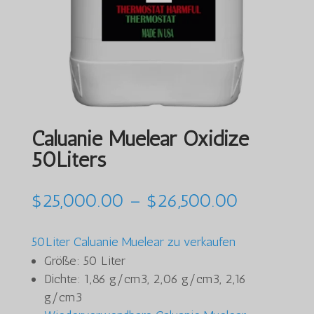
Caluanie Muelear Oxidize
50Liters
Preisspan
$
25,000.00
–
$
26,500.00
$25,000.
bis
50Liter Caluanie Muelear zu verkaufen
$26,500.
Größe: 50 Liter
Dichte: 1,86 g/cm3, 2,06 g/cm3, 2,16
g/cm3