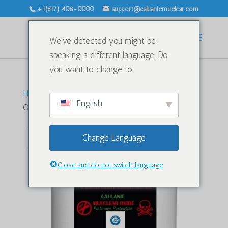
+1(617) 408-0000
support@caluaniemuelear.com
We've detected you might be
speaking a different language. Do
you want to change to:
Heim
/
Schweres Wasser
/ Caluanie Muelear
English
Oxidize 50Liters
Verkauf!
Change Language
Close and do not switch language