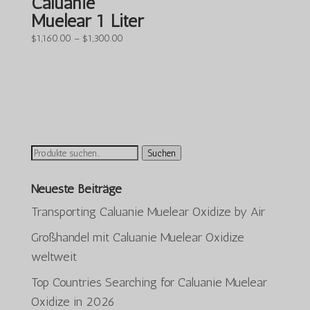
Caluanie
Muelear 1 Liter
Preisspanne:
$
1,160.00
–
$
1,300.00
$1,160.00
bis
$1,300.00
Suchen
Suchen
nach:
Neueste Beiträge
Transporting Caluanie Muelear Oxidize by Air
Großhandel mit Caluanie Muelear Oxidize
weltweit
Top Countries Searching for Caluanie Muelear
Oxidize in 2026