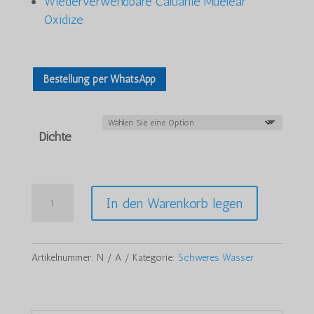
Wiederverwendbare Caluanie Muelear
Oxidize
Bestellung per WhatsApp
Dichte
Caluanie
In den Warenkorb legen
Muelear
Oxidize
50Liters
Artikelnummer:
N / A
Kategorie:
Schweres Wasser
Menge