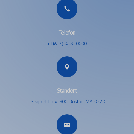

Telefon
+1(617) 408-0000

Standort
1 Seaport Ln #1300, Boston, MA 02210
