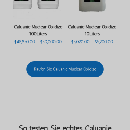
Caluanie Muelear Oxidize
Caluanie Muelear Oxidize
100Liters
10Liters
Preisspanne:
Preisspa
$
48,850.00
–
$
50,000.00
$
5,020.00
–
$
5,200.00
$48,850.00
$5,020.0
bis
bis
$50,000.00
$5,200.0
Kaufen Sie Caluanie Muelear Oxidize
So testen Sie echtes Caluanie