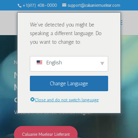
+1(617) 408-0000
support@caluaniemuelear.com
We've detected you might be
speaking a different language. Do
you want to change to:
English
NUR ONLINE-KAUF!!
Nr. 1 Lieferant von Caluanie
Change Language
Muelear Oxidize, hergestellt in
den USA.
Close and do not switch language
Versand in alle Länder weltweit möglich!
Caluanie Muelear Lieferant