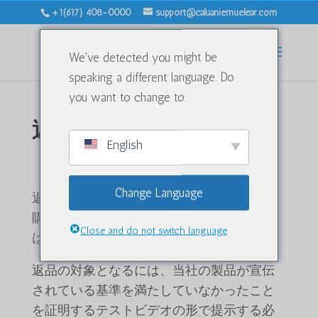
+1(617) 408-0000
support@caluaniemuelear.com
We've detected you might be
speaking a different language. Do
you want to change to:
返金および返品ポリシー
English
概要
Change Language
返金・返品ポリシーは30日間有効です。ご
購入から30日を過ぎた場合、全額返金また
Close and do not switch language
は交換はいたしかねます。
返品の対象となるには、当社の製品が宣伝
されている基準を満たしていなかったこと
を証明するテストビデオの形で提示する必